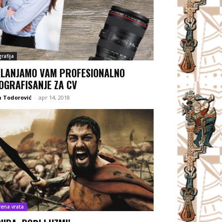
rafija
LANJAMO VAM PROFESIONALNO
OGRAFISANJE ZA CV
 Todorović
-
apr 14, 2018
rena vrata