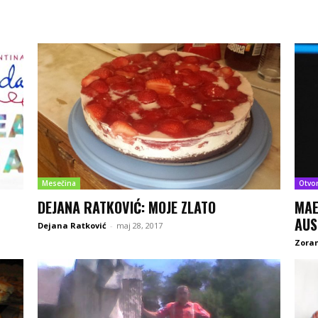
Mesečina
Otvo
DEJANA RATKOVIĆ: MOJE ZLATO
MAE
AUS
Dejana Ratković
-
maj 28, 2017
Zoran