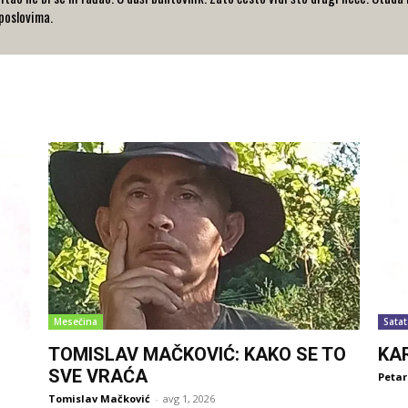
 poslovima.
Mesečina
Satat
TOMISLAV MAČKOVIĆ: KAKO SE TO
KA
SVE VRAĆA
Petar
Tomislav Mačković
-
avg 1, 2026