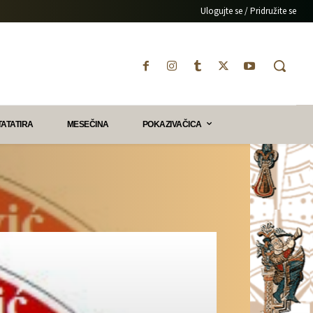
Ulogujte se / Pridružite se
TATATIRA
MESEČINA
POKAZIVAČICA