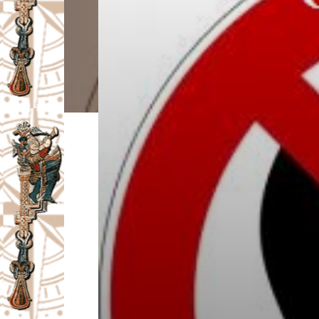
I
V
A
Č