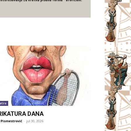
atira
RIKATURA DANA
 Pismestrović
-
jul 30, 2026