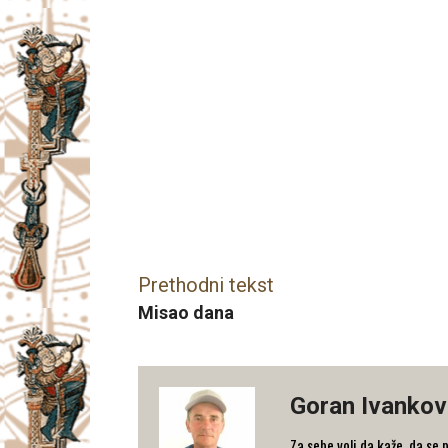
Facebook
X
Email
Prethodni tekst
Misao dana
Goran Ivankov
Za sebe voli da kaže, da se