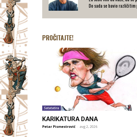
Do sada se bavio različitim
PROČITAJTE!
Satatatira
KARIKATURA DANA
Petar Pismestrović
-
avg 2, 2026