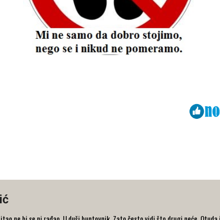
Viber
ReddIt
ić
 pitao ne bi se ni rađao. U duši buntovnik. Zato često vidi što drugi neće. Otud