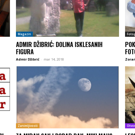
Magazin
Fotog
ADMIR DŽIBRIĆ: DOLINA ISKLESANIH
POK
FIGURA
FOT
Admir Džibrić
-
mar 14, 2018
Zoran
Zanimljivosti
Otvo