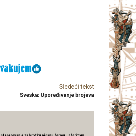
Sledeći tekst
Sveska: Upoređivanje brojeva
a interesovanje za kratku pisanu formu - aforizam.