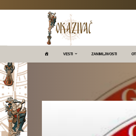
P
VESTI
ZANIMLJIVOSTI
OT
O
K
A
Z