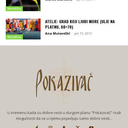
Mesečina
ATELJE: GRAD KOJI LJUBI MORE (ULJE NA
PLATNU, 60×70)
Ana Mutavdžić
-
jan 13, 2015
Mesečina
U vremenu kada su dobre vesti u durgom planu "Pokazivač" nudi
mogućnost da se u njemu pojavljuju samo dobre vesti...