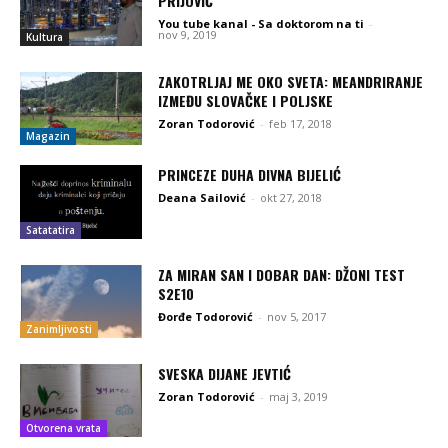
PRIJOVIĆ
You tube kanal - Sa doktorom na ti
-
nov 9, 2019
Kultura
ZAKOTRLJAJ ME OKO SVETA: MEANDRIRANJE
IZMEĐU SLOVAČKE I POLJSKE
Zoran Todorović
-
feb 17, 2018
Magazin
PRINCEZE DUHA DIVNA BIJELIĆ
Deana Sailović
-
okt 27, 2018
Satatatira
ZA MIRAN SAN I DOBAR DAN: DŽONI TEST
S2E10
Đorđe Todorović
-
nov 5, 2017
Zanimljivosti
SVESKA DIJANE JEVTIĆ
Zoran Todorović
-
maj 3, 2019
Otvorena vrata