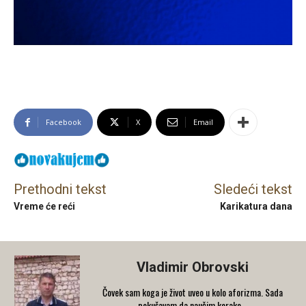
Facebook
X
Email
Prethodni tekst
Sledeći tekst
Vreme će reći
Karikatura dana
Vladimir Obrovski
Čovek sam koga je život uveo u kolo aforizma. Sada
pokušavam da naučim korake...