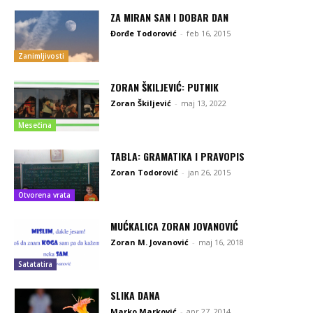
ZA MIRAN SAN I DOBAR DAN
Đorđe Todorović
-
feb 16, 2015
Zanimljivosti
ZORAN ŠKILJEVIĆ: PUTNIK
Zoran Škiljević
-
maj 13, 2022
Mesečina
TABLA: GRAMATIKA I PRAVOPIS
Zoran Todorović
-
jan 26, 2015
Otvorena vrata
MUĆKALICA ZORAN JOVANOVIĆ
Zoran M. Jovanović
-
maj 16, 2018
Satatatira
SLIKA DANA
Marko Marković
-
apr 27, 2014