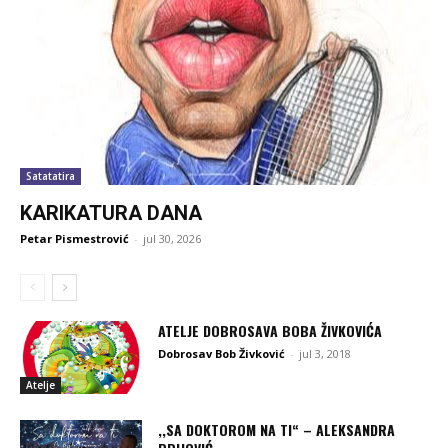
Satatatira
KARIKATURA DANA
Petar Pismestrović
-
jul 30, 2026
ATELJE DOBROSAVA BOBA ŽIVKOVIĆA
Dobrosav Bob Živković
-
jul 3, 2018
Atelje
,,SA DOKTOROM NA TI“ – ALEKSANDRA