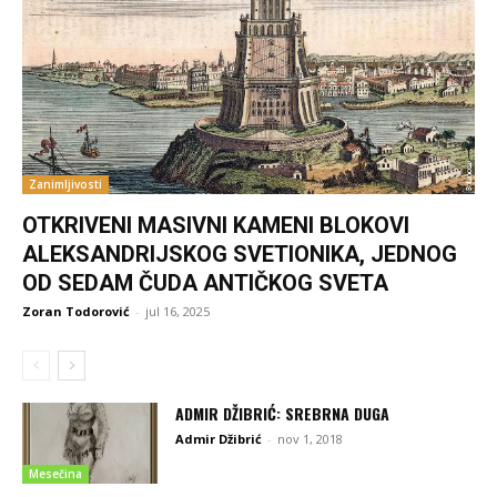
Zanimljivosti
OTKRIVENI MASIVNI KAMENI BLOKOVI
ALEKSANDRIJSKOG SVETIONIKA, JEDNOG
OD SEDAM ČUDA ANTIČKOG SVETA
Zoran Todorović
-
jul 16, 2025
ADMIR DŽIBRIĆ: SREBRNA DUGA
Admir Džibrić
-
nov 1, 2018
Mesečina