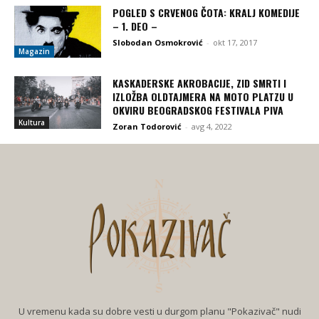
POGLED S CRVENOG ČOTA: KRALJ KOMEDIJE
– 1. DEO –
Slobodan Osmokrović
-
okt 17, 2017
Magazin
KASKADERSKE AKROBACIJE, ZID SMRTI I
IZLOŽBA OLDTAJMERA NA MOTO PLATZU U
OKVIRU BEOGRADSKOG FESTIVALA PIVA
Kultura
Zoran Todorović
-
avg 4, 2022
U vremenu kada su dobre vesti u durgom planu "Pokazivač" nudi