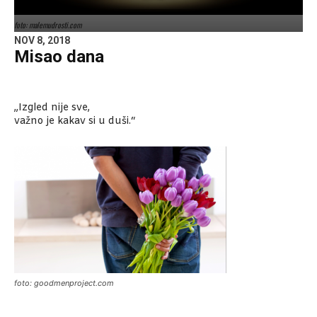
foto: malemudrosti.com
NOV 8, 2018
Misao dana
„Izgled nije sve,
važno je kakav si u duši.“
foto: goodmenproject.com