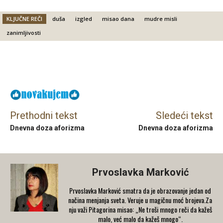
KLJUČNE REČI
duša
izgled
misao dana
mudre misli
zanimljivosti
Facebook
X
Email
Prethodni tekst
Sledeći tekst
Dnevna doza aforizma
Dnevna doza aforizma
Prvoslavka Marković
Prvoslavka Marković smatra da je obrazovanje jedan od
načina menjanja sveta. Veruje u magičnu moć brojeva.Za
nju važi Pitagorina misao: „Ne troši mnogo reči da kažeš
malo, već malo da kažeš mnogo“.