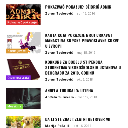
POKAZIVAČ POKAZUJE: DŽIBRIĆ ADMIR
Zoran Todorović
-
apr 16, 2016
Pokazivač pokazuje
KARTA KOJA POKAZUJE BROJ CRKAVA I
MANASTIRA SRPSKE PRAVOSLAVNE CRKVE
U EVROPI
Zanimljivosti
Zoran Todorović
-
maj 15, 2019
KONKURS ZA DODELU STIPENDIJA
STUDENTIMA VISOKOŠKOLSKIH USTANOVA U
BEOGRADU ZA 2018. GODINU
Otvorena vrata
Zoran Todorović
-
okt 6, 2018
ANĐELA TURUKALO: UTJEHA
Anđela Turukalo
-
mar 12, 2018
Mesečina
DA LI STE ZNALI: ZLATNI RETRIVER VII
Marija Pašalić
-
okt 16, 2014