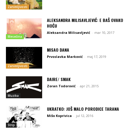
Zanimljivosti
ALEKSANDRA MILISAVLJEVIĆ: E BAŠ OVAKO
HOĆU
Aleksandra Milisavljević
-
mar 10, 2017
Mesečina
MISAO DANA
Prvoslavka Marković
-
maj 17, 2019
Zanimljivosti
DAIRE/ SMAK
Zoran Todorović
-
apr 21, 2015
Muzika
UKRATKO: JOŠ MALO PORODICE TARANA
Mišo Koprivica
-
jul 12, 2016
Strip