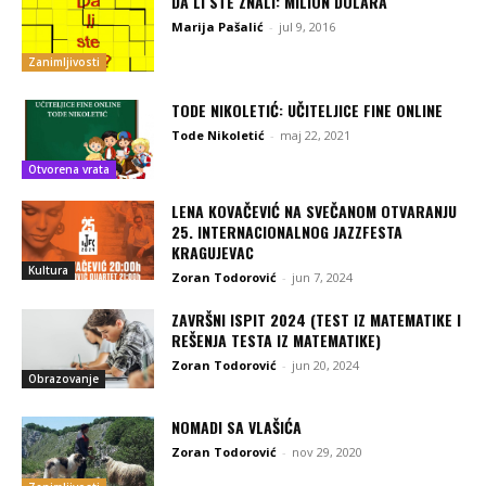
DA LI STE ZNALI: MILION DOLARA
Marija Pašalić
-
jul 9, 2016
Zanimljivosti
TODE NIKOLETIĆ: UČITELJICE FINE ONLINE
Tode Nikoletić
-
maj 22, 2021
Otvorena vrata
LENA KOVAČEVIĆ NA SVEČANOM OTVARANJU
25. INTERNACIONALNOG JAZZFESTA
KRAGUJEVAC
Kultura
Zoran Todorović
-
jun 7, 2024
ZAVRŠNI ISPIT 2024 (TEST IZ MATEMATIKE I
REŠENJA TESTA IZ MATEMATIKE)
Zoran Todorović
-
jun 20, 2024
Obrazovanje
NOMADI SA VLAŠIĆA
Zoran Todorović
-
nov 29, 2020