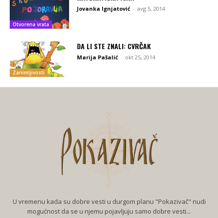
Jovanka Ignjatović
-
avg 5, 2014
Otvorena vrata
DA LI STE ZNALI: CVRČAK
Marija Pašalić
-
okt 25, 2014
Zanimljivosti
U vremenu kada su dobre vesti u durgom planu "Pokazivač" nudi
mogućnost da se u njemu pojavljuju samo dobre vesti...