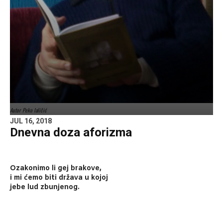
Autor Peko laličić
JUL 16, 2018
Dnevna doza aforizma
Ozakonimo li gej brakove,
i mi ćemo biti država u kojoj
jebe lud zbunjenog.