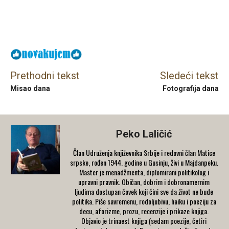
Facebook
X
Email
Prethodni tekst
Sledeći tekst
Misao dana
Fotografija dana
Peko Laličić
Član Udruženja književnika Srbije i redovni član Matice
srpske, rođen 1944. godine u Gusinju, živi u Majdanpeku.
Master je menadžmenta, diplomirani politikolog i
upravni pravnik. Običan, dobrim i dobronamernim
ljudima dostupan čovek koji čini sve da život ne bude
politika. Piše savremenu, rodoljubivu, haiku i poeziju za
decu, aforizme, prozu, recenzije i prikaze knjiga.
Objavio je trinaest knjiga (sedam poezije, četiri