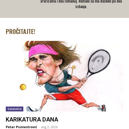
aforizama i dva romana). Romani su mu doživeli po dva
izdanja.
PROČITAJTE!
Satatatira
KARIKATURA DANA
Petar Pismestrović
-
avg 2, 2026