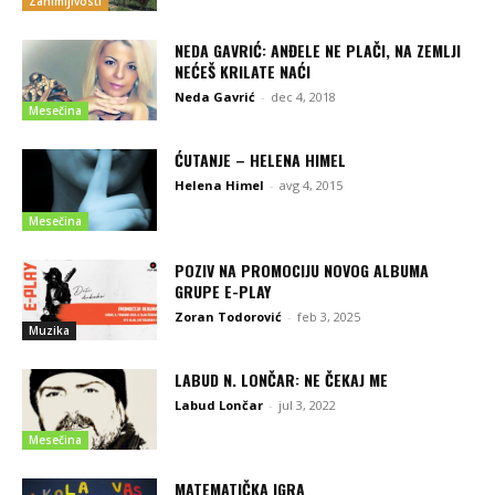
Zanimljivosti
NEDA GAVRIĆ: ANĐELE NE PLAČI, NA ZEMLJI
NEĆEŠ KRILATE NAĆI
Neda Gavrić
-
dec 4, 2018
Mesečina
ĆUTANJE – HELENA HIMEL
Helena Himel
-
avg 4, 2015
Mesečina
POZIV NA PROMOCIJU NOVOG ALBUMA
GRUPE E-PLAY
Zoran Todorović
-
feb 3, 2025
Muzika
LABUD N. LONČAR: NE ČEKAJ ME
Labud Lončar
-
jul 3, 2022
Mesečina
MATEMATIČKA IGRA