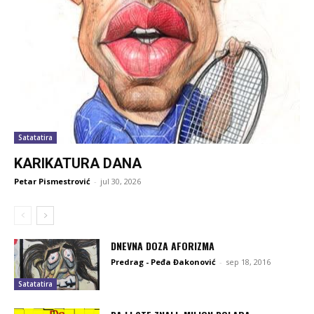
Satatatira
KARIKATURA DANA
Petar Pismestrović
-
jul 30, 2026
DNEVNA DOZA AFORIZMA
Predrag - Peđa Đakonović
-
sep 18, 2016
Satatatira