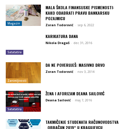
MALA ŠKOLA FINANSIJSKE PISMENOSTI:
KAKO ODABRATI PRAVU BANKARSKU
POZAJMICU
Magazin
Zoran Todorović
-
sep 6, 2022
KARIKATURA DANA
Nikola Dragaš
-
dec 31, 2016
Satatatira
DA NE POVERUJEŠ: MASIVNO DRVO
Zoran Todorović
-
nov 3, 2014
Zanimljivosti
ŽENA I AFORIZAM DEANA SAILOVIĆ
Deana Sailović
-
maj 7, 2016
Satatatira
TAKMIČENJE STUDENATA RAČUNOVODSTVA
„OBRAČUN 2019“ U KRAGUJEVCU