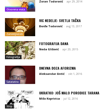
Zoran Todorović
-
apr 29, 2014
Otvorena vrata
VIC NEDELJE: SVETLA TAČKA
Đorđe Todorović
-
avg 13, 2017
Zanimljivosti
FOTOGRAFIJA DANA
Neda Glišović
-
apr 20, 2015
Fotografija
DNEVNA DOZA AFORIZMA
Aleksandar Antić
-
okt 1, 2016
Satatatira
UKRATKO: JOŠ MALO PORODICE TARANA
Mišo Koprivica
-
jul 12, 2016
Strip