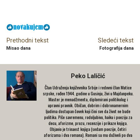
Facebook
X
Email
Prethodni tekst
Sledeći tekst
Misao dana
Fotografija dana
Peko Laličić
Član Udruženja književnika Srbije i redovni član Matice
srpske, rođen 1944. godine u Gusinju, živi u Majdanpeku.
Master je menadžmenta, diplomirani politikolog i
upravni pravnik. Običan, dobrim i dobronamernim
ljudima dostupan čovek koji čini sve da život ne bude
politika. Piše savremenu, rodoljubivu, haiku i poeziju za
decu, aforizme, prozu, recenzije i prikaze knjiga.
Objavio je trinaest knjiga (sedam poezije, četiri
aforizama i dva romana). Romani su mu doživeli po dva