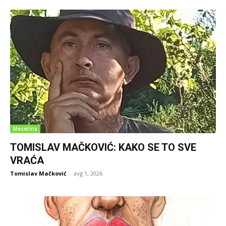
Mesečina
TOMISLAV MAČKOVIĆ: KAKO SE TO SVE
VRAĆA
Tomislav Mačković
-
avg 1, 2026