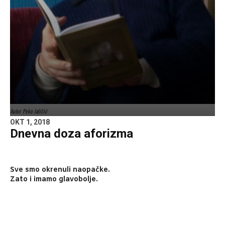
Autor Peko laličić
OKT 1, 2018
Dnevna doza aforizma
Sve smo okrenuli naopačke.
Zato i imamo glavobolje.