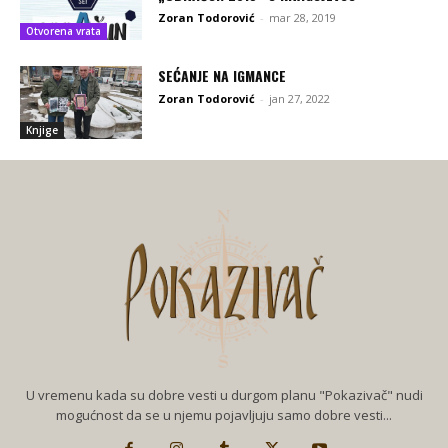
Zoran Todorović
-
mar 28, 2019
Otvorena vrata
SEĆANJE NA IGMANCE
Zoran Todorović
-
jan 27, 2022
Knjige
U vremenu kada su dobre vesti u durgom planu "Pokazivač" nudi
mogućnost da se u njemu pojavljuju samo dobre vesti...