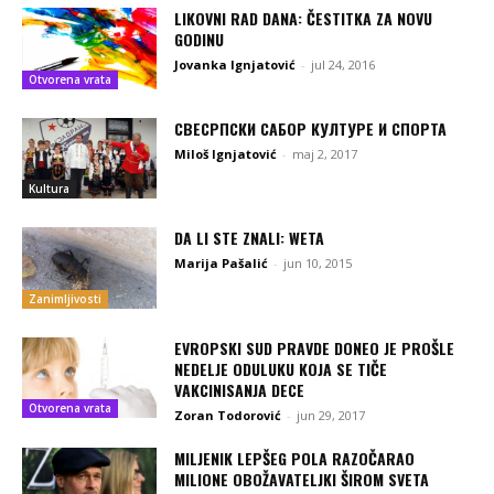
LIKOVNI RAD DANA: ČESTITKA ZA NOVU
GODINU
Jovanka Ignjatović
-
jul 24, 2016
Otvorena vrata
СВЕСРПСКИ САБОР КУЛТУРЕ И СПОРТА
Miloš Ignjatović
-
maj 2, 2017
Kultura
DA LI STE ZNALI: WETA
Marija Pašalić
-
jun 10, 2015
Zanimljivosti
EVROPSKI SUD PRAVDE DONEO JE PROŠLE
NEDELJE ODULUKU KOJA SE TIČE
VAKCINISANJA DECE
Otvorena vrata
Zoran Todorović
-
jun 29, 2017
MILJENIK LEPŠEG POLA RAZOČARAO
MILIONE OBOŽAVATELJKI ŠIROM SVETA