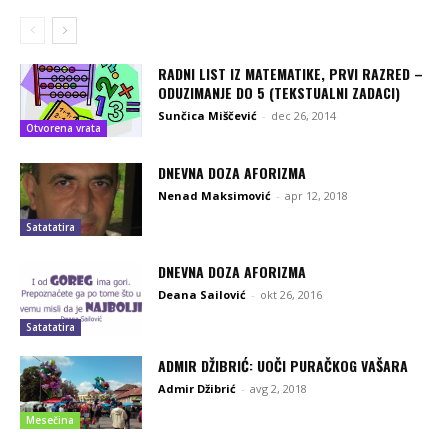
RADNI LIST IZ MATEMATIKE, PRVI RAZRED –
ODUZIMANJE DO 5 (TEKSTUALNI ZADACI)
Sunčica Miščević
-
dec 26, 2014
Otvorena vrata
DNEVNA DOZA AFORIZMA
Nenad Maksimović
-
apr 12, 2018
Satatatira
DNEVNA DOZA AFORIZMA
Deana Sailović
-
okt 26, 2016
Satatatira
ADMIR DŽIBRIĆ: UOČI PURAČKOG VAŠARA
Admir Džibrić
-
avg 2, 2018
Mesečina