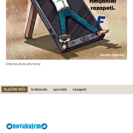
Dnevna doza aforizma
KLJUČNE REČI
hrišćanski
oprostiti
razapeti
Facebook
X
Email