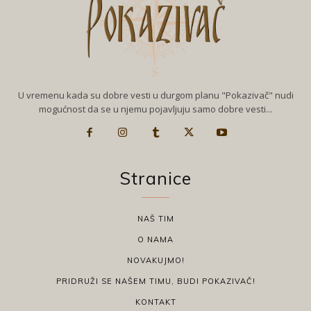
U vremenu kada su dobre vesti u durgom planu "Pokazivač" nudi
mogućnost da se u njemu pojavljuju samo dobre vesti...
Stranice
NAŠ TIM
O NAMA
NOVAKUJMO!
PRIDRUŽI SE NAŠEM TIMU, BUDI POKAZIVAČ!
KONTAKT