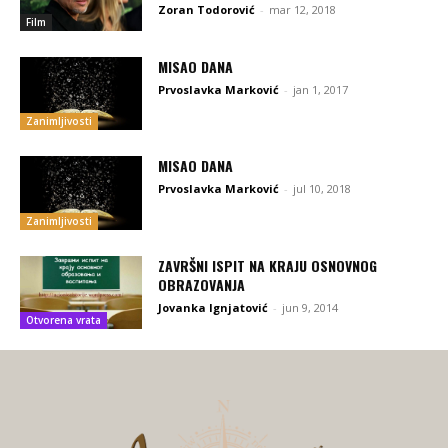
Zoran Todorović
-
mar 12, 2018
Film
MISAO DANA
Prvoslavka Marković
-
jan 1, 2017
Zanimljivosti
MISAO DANA
Prvoslavka Marković
-
jul 10, 2018
Zanimljivosti
ZAVRŠNI ISPIT NA KRAJU OSNOVNOG
OBRAZOVANJA
Jovanka Ignjatović
-
jun 9, 2014
Otvorena vrata