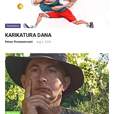
Satatatira
KARIKATURA DANA
Petar Pismestrović
-
avg 2, 2026
Mesečina