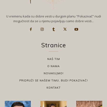
U vremenu kada su dobre vesti u durgom planu "Pokazivač" nudi
mogućnost da se u njemu pojavljuju samo dobre vesti...
Stranice
NAŠ TIM
O NAMA
NOVAKUJMO!
PRIDRUŽI SE NAŠEM TIMU, BUDI POKAZIVAČ!
KONTAKT