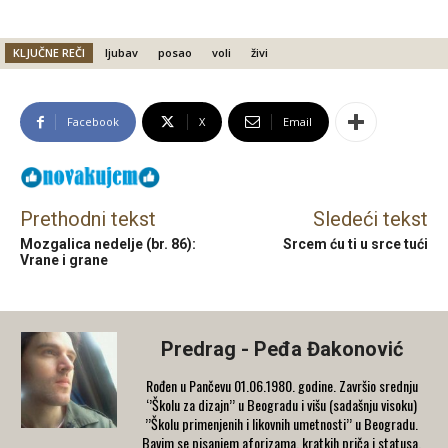
KLJUČNE REČI
ljubav
posao
voli
živi
Facebook
X
Email
Prethodni tekst
Sledeći tekst
Mozgalica nedelje (br. 86):
Srcem ću ti u srce tući
Vrane i grane
Predrag - Peđa Đakonović
Rođen u Pančevu 01.06.1980. godine. Završio srednju
‘’Školu za dizajn’’ u Beogradu i višu (sadašnju visoku)
’’Školu primenjenih i likovnih umetnosti’’ u Beogradu.
Bavim se pisanjem aforizama, kratkih priča i statusa,