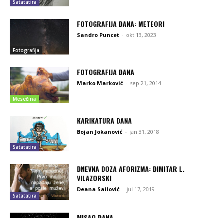
Satatatira
FOTOGRAFIJA DANA: METEORI
Sandro Puncet
-
okt 13, 2023
Fotografija
FOTOGRAFIJA DANA
Marko Marković
-
sep 21, 2014
Mesečina
KARIKATURA DANA
Bojan Jokanović
-
jan 31, 2018
Satatatira
DNEVNA DOZA AFORIZMA: DIMITAR L.
VILAZORSKI
Deana Sailović
-
jul 17, 2019
Satatatira
MISAO DANA