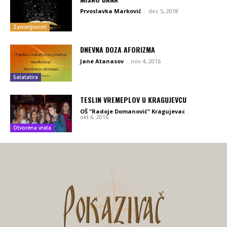
Prvoslavka Marković
-
dec 5, 2018
Zanimljivosti
DNEVNA DOZA AFORIZMA
Jane Atanasov
-
nov 4, 2016
Satatatira
TESLIN VREMEPLOV U KRAGUJEVCU
OŠ "Radoje Domanović" Kragujevac
-
okt 6, 2016
Otvorena vrata