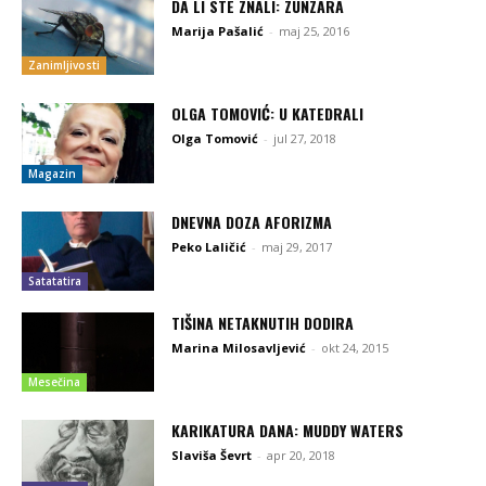
DA LI STE ZNALI: ZUNZARA
Marija Pašalić
-
maj 25, 2016
Zanimljivosti
OLGA TOMOVIĆ: U KATEDRALI
Olga Tomović
-
jul 27, 2018
Magazin
DNEVNA DOZA AFORIZMA
Peko Laličić
-
maj 29, 2017
Satatatira
TIŠINA NETAKNUTIH DODIRA
Marina Milosavljević
-
okt 24, 2015
Mesečina
KARIKATURA DANA: MUDDY WATERS
Slaviša Ševrt
-
apr 20, 2018