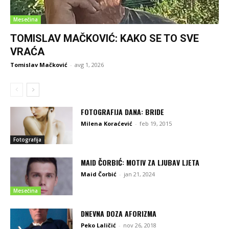
Mesečina
TOMISLAV MAČKOVIĆ: KAKO SE TO SVE
VRAĆA
Tomislav Mačković
-
avg 1, 2026
FOTOGRAFIJA DANA: BRIDE
Milena Koraćević
-
feb 19, 2015
Fotografija
MAID ČORBIĆ: MOTIV ZA LJUBAV LJETA
Maid Čorbić
-
jan 21, 2024
Mesečina
DNEVNA DOZA AFORIZMA
Peko Laličić
-
nov 26, 2018