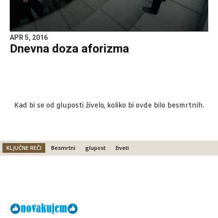
APR 5, 2016
Dnevna doza aforizma
Kad bi se od gluposti živelo, koliko bi ovde bilo besmrtnih.
KLJUČNE REČI
Besmrtni
glupost
živeti
Facebook
X
Email