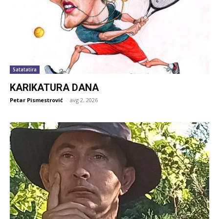
Satatatira
KARIKATURA DANA
Petar Pismestrović
-
avg 2, 2026