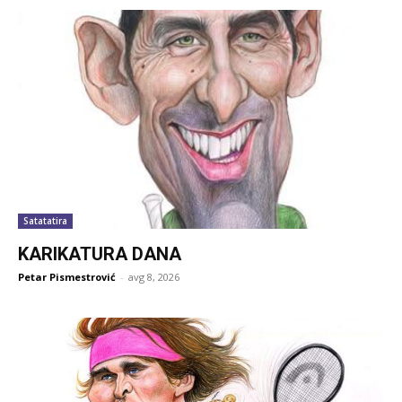
Satatatira
KARIKATURA DANA
Petar Pismestrović
-
avg 8, 2026