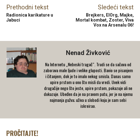
Prethodni tekst
Sledeći tekst
Radionica karikature u
Brejkers, ElOrg, Majke,
Jabuci
Mortal kombat, Zoster, Viva
Vox na Arsenalu 06!
Nenad Živković
Na Internetu „Nebeski tragač“. Trudi se da sačuva od
zaborava male ljude i velike gluposti. Bavio se pisanjem
i čitanjem, dok je to imalo nekog smisla. Danas samo
upire prstom u ono što misli da vredi. Uvek vidi
drugačije nego što jeste, upire prstom, pokazuje ali ne
dokazuje. Ubeđen da je na pravom putu, jer je na njemu
najmanja gužva; uživa u slobodi koju je sam sebi
iskreirao.
PROČITAJTE!