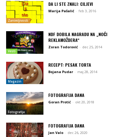
DA LI STE ZNALI: CILJEVI
Marija Pašalić
-
feb 3, 2016
Zanimljivosti
NDF DOBILA NAGRADU NA „NOĆI
REKLAMOŽDERA“
Zoran Todorović
-
dec 25, 2014
Vesti
RECEPT: PESAK TORTA
Bojana Pudar
-
maj 28, 2014
Magazin
FOTOGRAFIJA DANA
Goran Protić
-
okt 20, 2018
Fotografija
FOTOGRAFIJA DANA
Jan Valo
-
dec 26, 2020