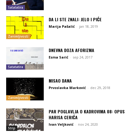
Satatatira
DA LI STE ZNALI: JELO I PIĆE
Marija Pašalić
-
jan 18, 2019
Zanimljivosti
DNEVNA DOZA AFORIZMA
Esma Sarić
-
sep 24, 2017
Satatatira
MISAO DANA
Prvoslavka Marković
-
dec 29, 2018
Zanimljivosti
PAR POGLAVLJA O KADROVIMA 08: OPUS
HARISA CERIĆA
Ivan Veljković
-
nov 24, 2020
Strip