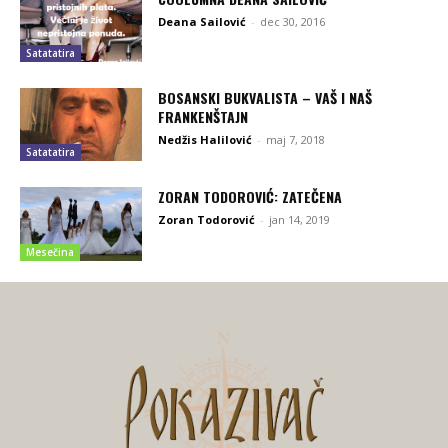
Deana Sailović
-
dec 30, 2016
Satatatira
BOSANSKI BUKVALISTA – VAŠ I NAŠ
FRANKENŠTAJN
Nedžis Halilović
-
maj 7, 2018
Satatatira
ZORAN TODOROVIĆ: ZATEČENA
Zoran Todorović
-
jan 14, 2019
Mesečina