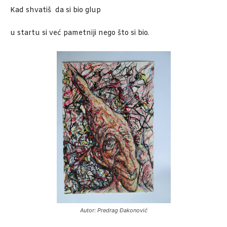
Kad shvatiš da si bio glup
u startu si već pametniji nego što si bio.
Autor: Predrag Đakonović