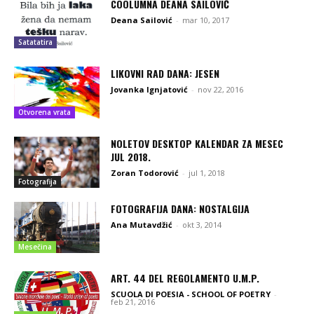
COOLUMNA DEANA SAILOVIĆ
Deana Sailović
-
mar 10, 2017
Satatatira
LIKOVNI RAD DANA: JESEN
Jovanka Ignjatović
-
nov 22, 2016
Otvorena vrata
NOLETOV DESKTOP KALENDAR ZA MESEC
JUL 2018.
Zoran Todorović
-
jul 1, 2018
Fotografija
FOTOGRAFIJA DANA: NOSTALGIJA
Ana Mutavdžić
-
okt 3, 2014
Mesečina
ART. 44 DEL REGOLAMENTO U.M.P.
SCUOLA DI POESIA - SCHOOL OF POETRY
-
feb 21, 2016