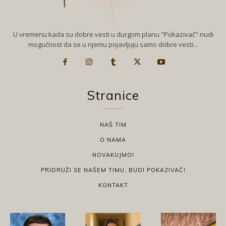
U vremenu kada su dobre vesti u durgom planu "Pokazivač" nudi
mogućnost da se u njemu pojavljuju samo dobre vesti...
Stranice
NAŠ TIM
O NAMA
NOVAKUJMO!
PRIDRUŽI SE NAŠEM TIMU, BUDI POKAZIVAČ!
KONTAKT