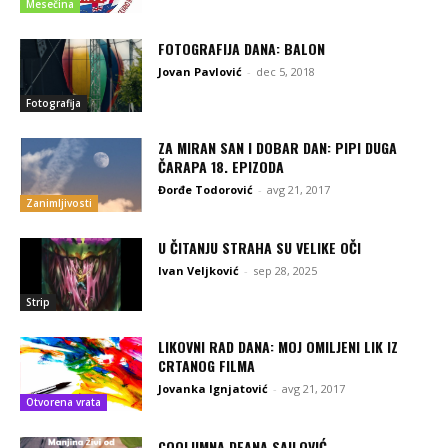
Mesečina
FOTOGRAFIJA DANA: BALON
Jovan Pavlović
-
dec 5, 2018
Fotografija
ZA MIRAN SAN I DOBAR DAN: PIPI DUGA
ČARAPA 18. EPIZODA
Đorđe Todorović
-
avg 21, 2017
Zanimljivosti
U ČITANJU STRAHA SU VELIKE OČI
Ivan Veljković
-
sep 28, 2025
Strip
LIKOVNI RAD DANA: MOJ OMILJENI LIK IZ
CRTANOG FILMA
Jovanka Ignjatović
-
avg 21, 2017
Otvorena vrata
COOLUMNA DEANA SAILOVIĆ