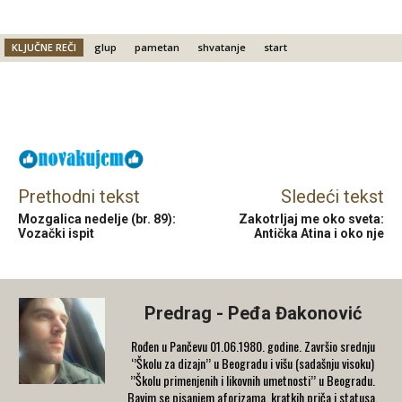
KLJUČNE REČI
glup
pametan
shvatanje
start
Facebook
X
Email
Prethodni tekst
Sledeći tekst
Mozgalica nedelje (br. 89):
Zakotrljaj me oko sveta:
Vozački ispit
Antička Atina i oko nje
Predrag - Peđa Đakonović
Rođen u Pančevu 01.06.1980. godine. Završio srednju
‘’Školu za dizajn’’ u Beogradu i višu (sadašnju visoku)
’’Školu primenjenih i likovnih umetnosti’’ u Beogradu.
Bavim se pisanjem aforizama, kratkih priča i statusa,