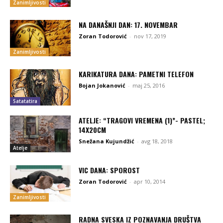
Zanimljivosti
NA DANAŠNJI DAN: 17. NOVEMBAR
Zoran Todorović
-
nov 17, 2019
Zanimljivosti
KARIKATURA DANA: PAMETNI TELEFON
Bojan Jokanović
-
maj 25, 2016
Satatatira
ATELJE: “TRAGOVI VREMENA (1)”- PASTEL;
14X20CM
Snežana Kujundžić
-
avg 18, 2018
Atelje
VIC DANA: SPOROST
Zoran Todorović
-
apr 10, 2014
Zanimljivosti
RADNA SVESKA IZ POZNAVANJA DRUŠTVA