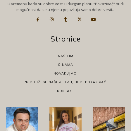
U vremenu kada su dobre vesti u durgom planu "Pokazivač" nudi
mogućnost da se u njemu pojavljuju samo dobre vesti...
Stranice
NAŠ TIM
O NAMA
NOVAKUJMO!
PRIDRUŽI SE NAŠEM TIMU, BUDI POKAZIVAČ!
KONTAKT