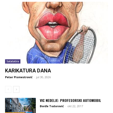
Satatatira
KARIKATURA DANA
Petar Pismestrović
-
jul 30, 2026
VIC NEDELJE: PROFESORSKI AUTOMOBIL
Đorđe Todorović
-
okt 22, 2017