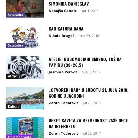
SIMONIDA BANJEGLAV
Nebojša Čandić
-
apr 1, 2018
Satatatira
KARIKATURA DANA
Nikola Dragaš
-
mar 29, 2018
Satatatira
ATELJE: BOGOMOLJKIN SMISAO, TUŠ NA
PAPIRU (38×26,5)
Jasmina Perović
-
avg 6, 2015
Atelje
„OTVORENI DAN“ U SUBOTU 21. JULA 2018.
GODINE U JAGODINI
Zoran Todorović
-
jul 20, 2018
Kultura
DESET SAVETA ZA BEZBEDNOST VAŠE DECE
NA INTERNETU
Zoran Todorović
-
jul 22, 2017
Otvorena vrata