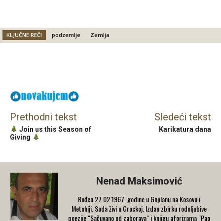
KLJUČNE REČI
podzemlje
Zemlja
Facebook
X
Email
Prethodni tekst
Sledeći tekst
Join us this Season of
Karikatura dana
Giving
Nenad Maksimović
Rođen 27.02.1967. godine u Gnjilanu na Kosovu i
Metohiji. Sada živi u Grockoj. Izdao zbirku rodoljubive
poezije "Sačuvano od zaborava" i knjigu aforizama "Pao