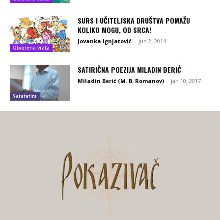
SURS I UČITELJSKA DRUŠTVA POMAŽU
KOLIKO MOGU, OD SRCA!
Jovanka Ignjatović
-
jun 2, 2014
Otvorena vrata
SATIRIČNA POEZIJA MILADIN BERIĆ
Miladin Berić (M. B. Romanov)
-
jan 10, 2017
Satatatira