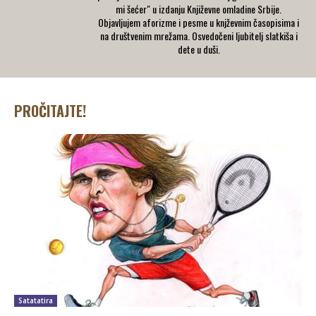
mi šećer" u izdanju Književne omladine Srbije.
Objavljujem aforizme i pesme u knjževnim časopisima i
na društvenim mrežama. Osvedočeni ljubitelj slatkiša i
dete u duši.
PROČITAJTE!
Satatatira