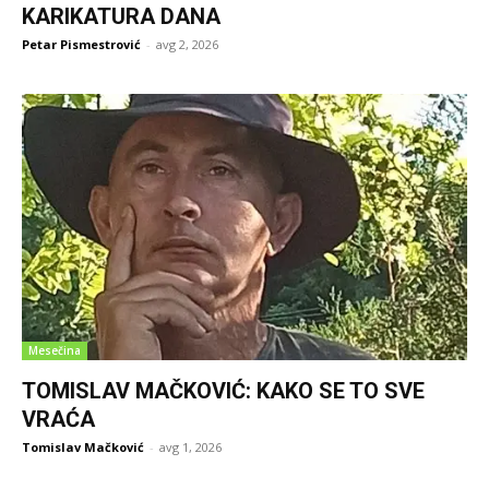
KARIKATURA DANA
Petar Pismestrović
-
avg 2, 2026
Mesečina
TOMISLAV MAČKOVIĆ: KAKO SE TO SVE
VRAĆA
Tomislav Mačković
-
avg 1, 2026