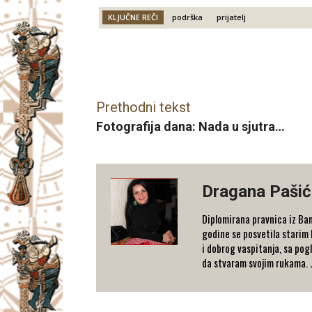
KLJUČNE REČI
podrška
prijatelj
Facebook
X
Email
Prethodni tekst
Fotografija dana: Nada u sjutra…
Dragana Pašić
Diplomirana pravnica iz Banj
godine se posvetila starim l
i dobrog vaspitanja, sa pog
da stvaram svojim rukama. J