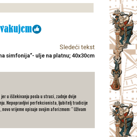
Sledeći tekst
na simfonija“- ulje na platnu; 40x30cm
er u iščekivanju posla u struci, zadnje dvije
ju. Nepopravljivi perfekcionista, ljubitelj tradicije
a, novo vrijeme opisuje svojim aforizmom: " Uživam