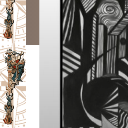
I
V
A
Č