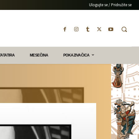
Ulogujte se / Pridružite se
TATATIRA
MESEČINA
POKAZIVAČICA