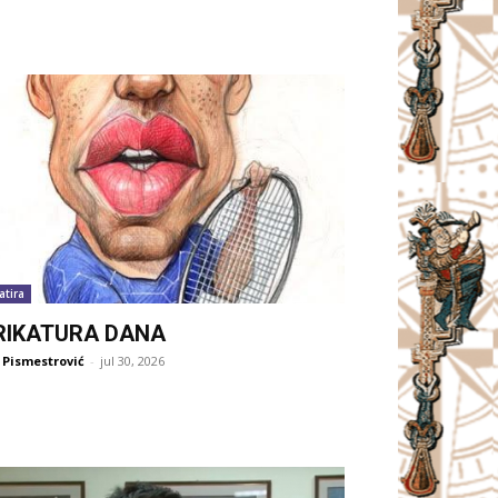
atira
RIKATURA DANA
 Pismestrović
-
jul 30, 2026