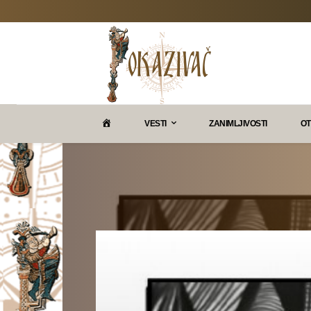
P
VESTI
ZANIMLJIVOSTI
OT
O
K
A
Z