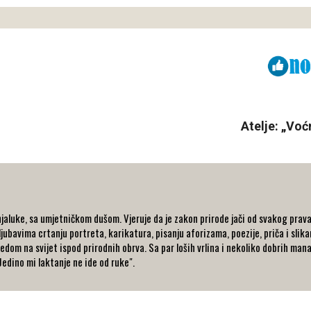
Viber
ReddIt
Atelje: „Voć
aluke, sa umjetničkom dušom. Vjeruje da je zakon prirode jači od svakog prava j
jubavima crtanju portreta, karikatura, pisanju aforizama, poezije, priča i slikan
ledom na svijet ispod prirodnih obrva. Sa par loših vrlina i nekoliko dobrih man
edino mi laktanje ne ide od ruke".