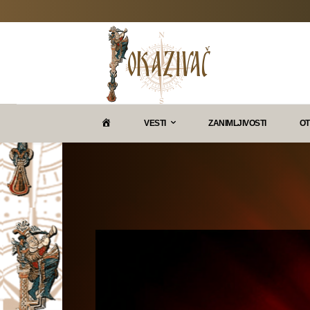
P
VESTI
ZANIMLJIVOSTI
OT
O
K
A
Z