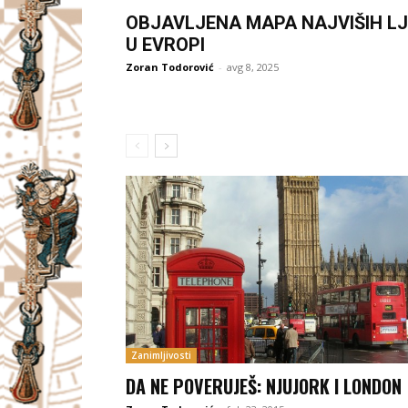
OBJAVLJENA MAPA NAJVIŠIH LJ
U EVROPI
Zoran Todorović
-
avg 8, 2025
Zanimljivosti
DA NE POVERUJEŠ: NJUJORK I LONDON