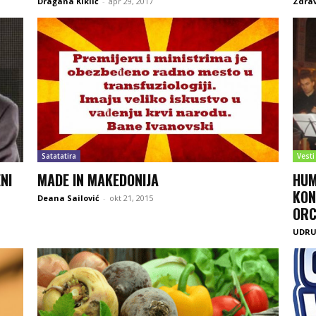
Dragana Kiklić
-
apr 29, 2017
Zdra
Satatatira
Vesti
NI
MADE IN MAKEDONIJA
HUM
KON
Deana Sailović
-
okt 21, 2015
ORC
UDRU