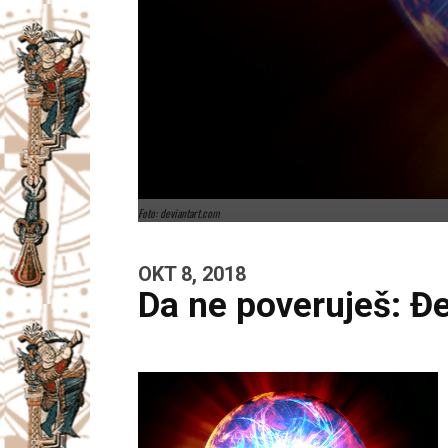
Foto: deviantart.com
OKT 8, 2018
Da ne poveruješ: Đ