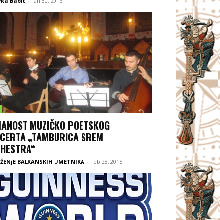
vka Babić
-
jan 30, 2016
ANOST MUZIČKO POETSKOG
CERTA „TAMBURICA SREM
HESTRA“
ŽENjE BALKANSKIH UMETNIKA
-
feb 28, 2015