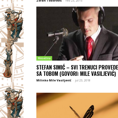
Zoran Todorović
-
feb 23, 2015
Mesečina
STEFAN SIMIĆ – SVI TRENUCI PROVEDE
SA TOBOM (GOVORI: MILE VASILJEVIĆ)
Milinko Mile Vasiljević
-
jul 23, 2018