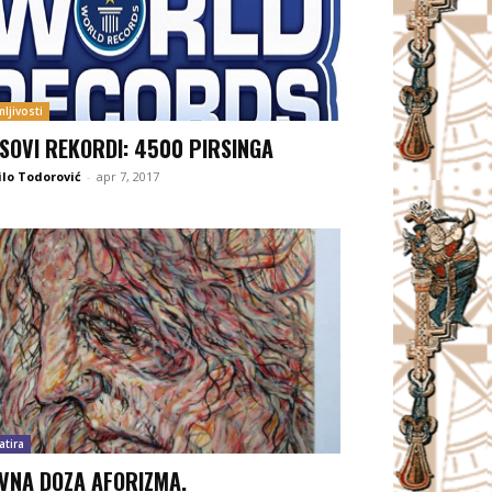
ljivosti
ISOVI REKORDI: 4500 PIRSINGA
lo Todorović
-
apr 7, 2017
atira
VNA DOZA AFORIZMA.