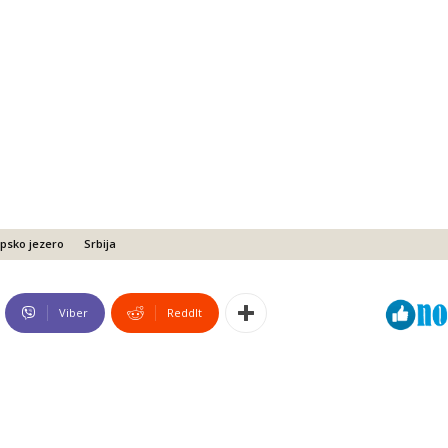
psko jezero
Srbija
Viber
ReddIt