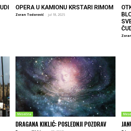
UDI
OPERA U KAMIONU KRSTARI RIMOM
OT
BL
Zoran Todorović
-
jul 18, 2025
SV
ČU
Zoran
Mesečina
Mese
DRAGANA KIKLIĆ: POSLEDNJI POZDRAV
JAN