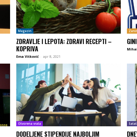
Magazin
Zanim
ZDRAVLJE I LEPOTA: ZDRAVI RECEPTI –
GIN
KOPRIVA
Mihai
Ema Vitković
-
apr 8, 2021
Otvorena vrata
Satat
DODELJENE STIPENDIJE NAJBOLJIM
DNE