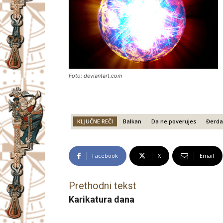
Foto: deviantart.com
KLJUČNE REČI
Balkan
Da ne poverujes
Đerda
Facebook
X
Email
Prethodni tekst
Karikatura dana