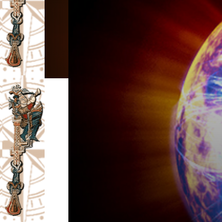
I
V
A
Č