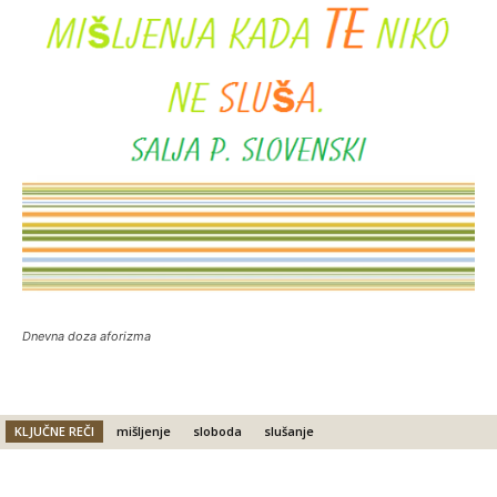
Dnevna doza aforizma
KLJUČNE REČI
mišljenje
sloboda
slušanje