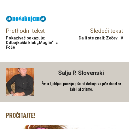
Facebook
X
Email
Prethodni tekst
Sledeći tekst
Pokazivač pokazuje:
Da li ste znali: Zečevi IV
Odbojkaški klub „Maglić“ iz
Foče
Salja P. Slovenski
Živi u Ljubljani poeziju piše od detinjstva piše dosetke
šale i aforizme.
PROČITAJTE!