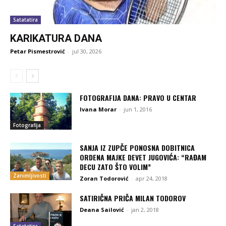
Satatatira
KARIKATURA DANA
Petar Pismestrović
-
jul 30, 2026
FOTOGRAFIJA DANA: PRAVO U CENTAR
Ivana Morar
-
jun 1, 2016
Fotografija
SANJA IZ ZUPČE PONOSNA DOBITNICA
ORDENA MAJKE DEVET JUGOVIĆA: “RAĐAM
DECU ZATO ŠTO VOLIM”
Zanimljivosti
Zoran Todorović
-
apr 24, 2018
SATIRIČNA PRIČA MILAN TODOROV
Deana Sailović
-
jan 2, 2018
Satatatira