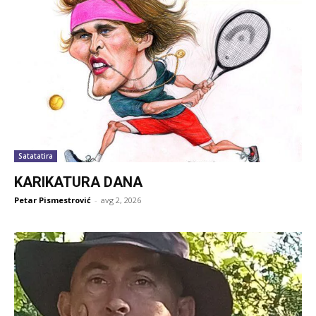
Satatatira
KARIKATURA DANA
Petar Pismestrović
-
avg 2, 2026