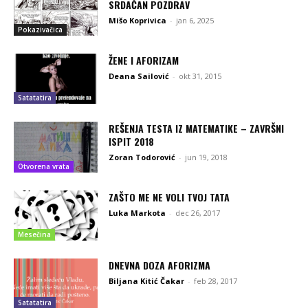
SRDAČAN POZDRAV
Mišo Koprivica
-
jan 6, 2025
Pokazivačica
ŽENE I AFORIZAM
Deana Sailović
-
okt 31, 2015
Satatatira
REŠENJA TESTA IZ MATEMATIKE – ZAVRŠNI
ISPIT 2018
Zoran Todorović
-
jun 19, 2018
Otvorena vrata
ZAŠTO ME NE VOLI TVOJ TATA
Luka Markota
-
dec 26, 2017
Mesečina
DNEVNA DOZA AFORIZMA
Biljana Kitić Čakar
-
feb 28, 2017
Satatatira