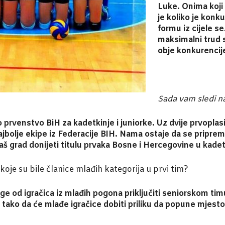
Luke. Onima koji 
je koliko je konk
formu iz cijele s
maksimalni trud 
obje konkurencij
Sada vam sledi n
 prvenstvo BiH za kadetkinje i juniorke. Uz dvije prvoplas
jbolje ekipe iz Federacije BIH. Nama ostaje da se pripre
š grad donijeti titulu prvaka Bosne i Hercegovine u kadetsk
 koje su bile članice mlađih kategorija u prvi tim?
e od igračica iz mlađih pogona priključiti seniorskom ti
tako da će mlađe igračice dobiti priliku da popune mjesto