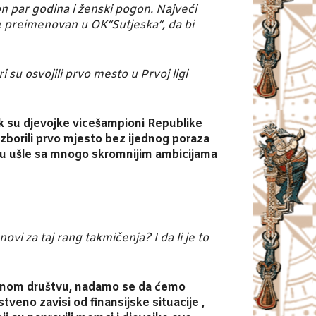
n par godina i ženski pogon. Najveći
je preimenovan u OK“Sutjeska“, da bi
su osvojili prvo mesto u Prvoj ligi
ok su djevojke vicešampioni Republike
borili prvo mjesto bez ijednog poraza
zonu ušle sa mnogo skromnijim ambicijama
vi za taj rang takmičenja? I da li je to
litnom društvu, nadamo se da ćemo
veno zavisi od finansijske situacije ,