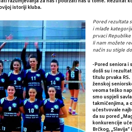
ati razumjevanja za nas i podržati nas u tome. Rezultat ko
ijoj istoriji kluba.
Pored rezultata s
i mlađe kategorij
prvaci Republike 
li nam možete reći
način su stigle do
-Pored seniora i 
došli su i rezultat
titulu prvaka RS. 
ženskoj seniorsko
veoma teško napra
smo uspjeli savla
takmičenjima, a 
učestvovale najbol
da su pored „Magl
konkurencije uče
Brčkog, „Slavija“ 