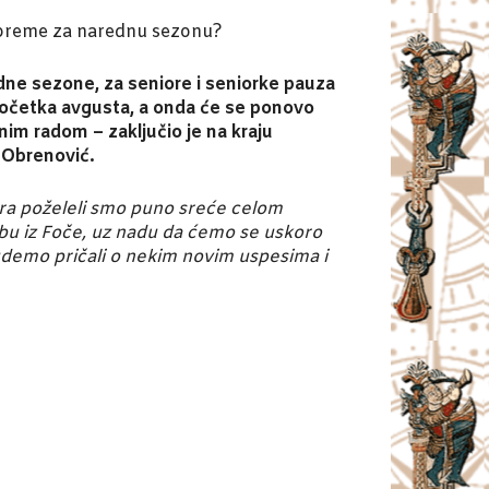
ipreme za narednu sezonu?
dne sezone, za seniore i seniorke pauza
početka avgusta, a onda će se ponovo
nim radom – zaključio je na kraju
 Obrenović.
ra poželeli smo puno sreće celom
u iz Foče, uz nadu da ćemo se uskoro
udemo pričali o nekim novim uspesima i