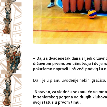
– Da, za dvadesetak dana slijedi državno
državnom prvenstvu učestvuju i dvije na
pokušamo napraviti još veći podvig i u na
Da li je u planu uvođenje nekih igračica,
-Naravno, za sledeću sezonu će se mnog
iz seniorskog pogona od drugih klubova 
svoj status u prvom timu.