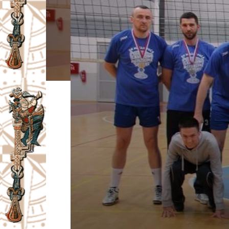
I
V
A
Č