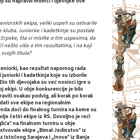
ji su napravili momci i djevojke ove
eniorskih ekipa, veliki uspeh su ostvarile
e kluba. Juniorke i kadetkinje su postale
Srpske, šta vi mislite o tim uspesima, da
 nešto više o tim rezultatima, i na koji
 svojih titula?
seniorki, kao rezultat napornog rada
i juniorki i kadetkinja koje su izborile
Dio tih djevojaka su već nosioci igre u
j ekipi. U obje konkurencije je bilo
viti ovakav podvig, ali korak po korak
dati sve ekipe na regionalnim
onda doći do finalnog turnira na kome su
je četiri ekipe iz RS. Dovoljno je reći
ića“ na finalnom turniru u obje
stvovale ekipe „Bimal-Jedinstvo“ iz
iz Istočnog Sarajeva i „Inova“ iz Banja