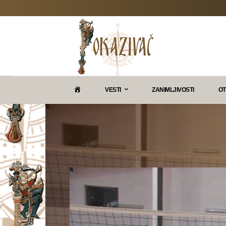
P
VESTI
ZANIMLJIVOSTI
OT
O
K
A
Z