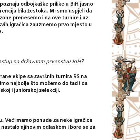
poznaju odbojkaške prilike u BiH jasno
urencija bila žestoka. Mi smo uspjeli da
ezone prenesemo i na ove turnire i uz
svih igračica zauzmemo prvo mjesto u
e.
astup na državnom prvenstvu BIH?
irane ekipe sa završnih turnira RS na
mimo najbolje što možemo do tad i da
oj i juniorskoj selekciji.
mu. Već imamo ponude za neke igračice
 nastalo njihovim odlaskom i bore se za