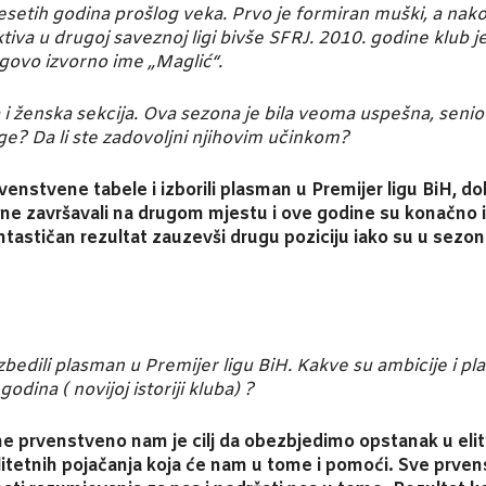
esetih godina prošlog veka. Prvo je formiran muški, a nako
tiva u drugoj saveznoj ligi bivše SFRJ. 2010. godine klub 
govo izvorno ime „Maglić“.
 ženska sekcija. Ova sezona je bila veoma uspešna, seniori 
e? Da li ste zadovoljni njihovim učinkom?
enstvene tabele i izborili plasman u Premijer ligu BiH, d
e završavali na drugom mjestu i ove godine su konačno iz
 fantastičan rezultat zauzevši drugu poziciju iako su u se
dili plasman u Premijer ligu BiH. Kakve su ambicije i plano
dina ( novijoj istoriji kluba) ?
one prvenstveno nam je cilj da obezbjedimo opstanak u e
itetnih pojačanja koja će nam u tome i pomoći. Sve prvenst