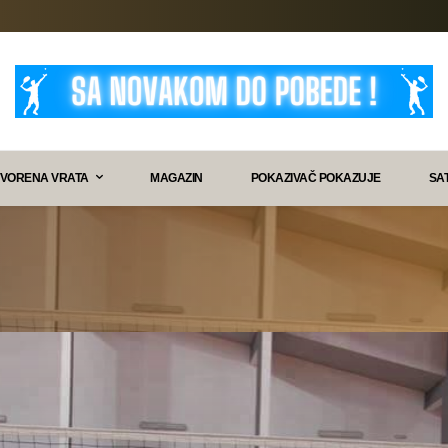
VORENA VRATA
MAGAZIN
POKAZIVAČ POKAZUJE
SA