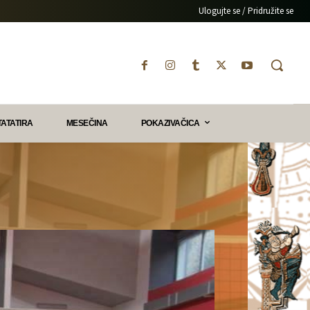
Ulogujte se / Pridružite se
TATATIRA
MESEČINA
POKAZIVAČICA