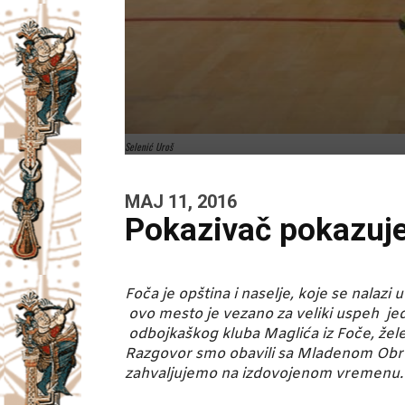
Selenić Uroš
MAJ 11, 2016
Pokazivač pokazuje
Foča je opština i naselje, koje se nalaz
ovo mesto je vezano za veliki uspeh je
odbojkaškog kluba Maglića iz Foče, žele
Razgovor smo obavili sa Mladenom Obre
zahvaljujemo na izdovojenom vremenu.