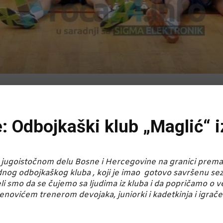
: Odbojkaški klub „Maglić“ i
i u jugoistočnom delu Bosne i Hercegovine na granici prema
dnog odbojkaškog kluba , koji je imao gotovo savršenu s
li smo da se čujemo sa ljudima iz kluba i da popričamo o 
novićem trenerom devojaka, juniorki i kadetkinja i igra