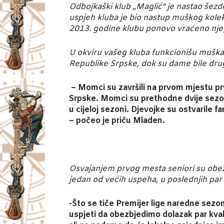
Odbojkaški klub „Maglić“ je nastao šezd
uspjeh kluba je bio nastup muškog kolek
2013. godine klubu ponovo vraćeno nje
U okviru vašeg kluba funkcionišu muška i
Republike Srpske, dok su dame bile drug
– Momci su završili na prvom mjestu prv
Srpske. Momci su prethodne dvije sezon
u cijeloj sezoni. Djevojke su ostvarile
– počeo je priču Mladen.
Osvajanjem prvog mesta seniori su obezbe
jedan od većih uspeha, u poslednjih par go
-Što se tiče Premijer lige naredne sez
uspjeti da obezbjedimo dolazak par kval