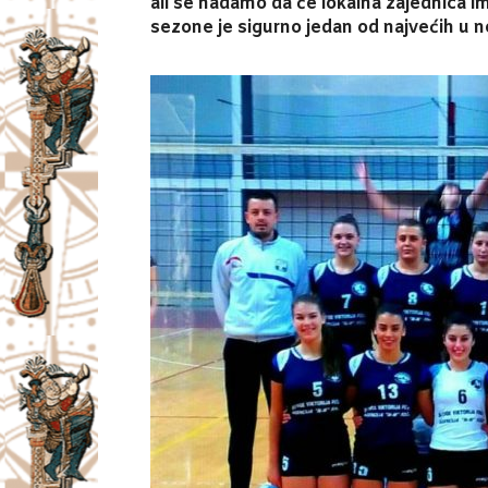
ali se nadamo da će lokalna zajednica im
sezone je sigurno jedan od najvećih u nov