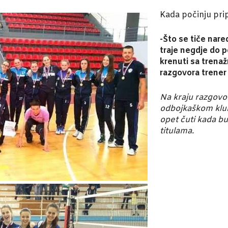
Kada počinju pr
-Što se tiče nare
traje negdje do 
krenuti sa trenaž
razgovora trener
Na kraju razgovo
odbojkaškom klub
opet čuti kada b
titulama.