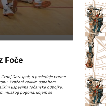
z Foče
 Crnoj Gori. Ipak, u poslednje vreme
ezonu. Praćeni velikim uspehom
velikim uspesima fočanske odbojke.
čem muškog pogona, kojem se