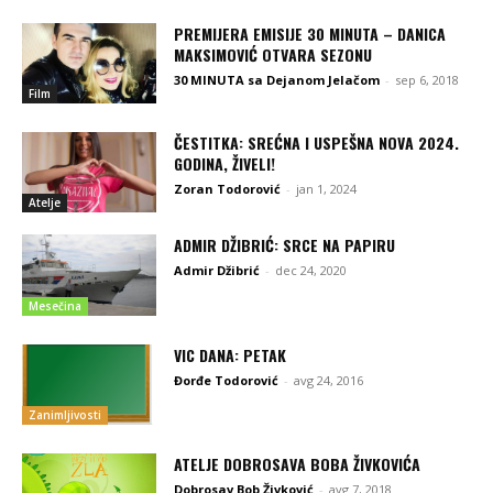
PREMIJERA EMISIJE 30 MINUTA – DANICA
MAKSIMOVIĆ OTVARA SEZONU
30 MINUTA sa Dejanom Jelačom
-
sep 6, 2018
Film
ČESTITKA: SREĆNA I USPEŠNA NOVA 2024.
GODINA, ŽIVELI!
Zoran Todorović
-
jan 1, 2024
Atelje
ADMIR DŽIBRIĆ: SRCE NA PAPIRU
Admir Džibrić
-
dec 24, 2020
Mesečina
VIC DANA: PETAK
Đorđe Todorović
-
avg 24, 2016
Zanimljivosti
ATELJE DOBROSAVA BOBA ŽIVKOVIĆA
Dobrosav Bob Živković
-
avg 7, 2018