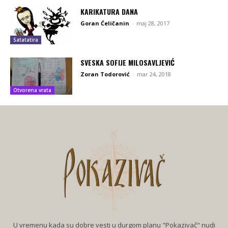
KARIKATURA DANA
Goran Ćeličanin
-
maj 28, 2017
Satatatira
SVESKA SOFIJE MILOSAVLJEVIĆ
Zoran Todorović
-
mar 24, 2018
Otvorena vrata
U vremenu kada su dobre vesti u durgom planu "Pokazivač" nudi