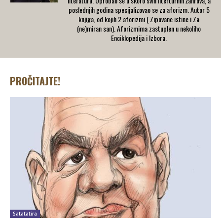
literatura. Oprobao se u skoro svih literturnih žanrova, a
poslednjih godina specijalizovao se za aforizm. Autor 5
knjiga, od kojih 2 aforizmi ( Zipovane istine i Za
(ne)miran san). Aforizmima zastuplen u nekoliho
Enciklopedija i Izbora.
PROČITAJTE!
Satatatira