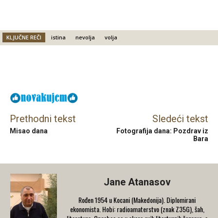
KLJUČNE REČI
istina
nevolja
volja
Facebook
X
Email
Prethodni tekst
Sledeći tekst
Misao dana
Fotografija dana: Pozdrav iz
Bara
Jane Atanasov
Rođen 1954 u Kocani (Makedonija). Diplomirani
ekonomista. Hobi: radioamaterstvo (znak Z35G), šah,