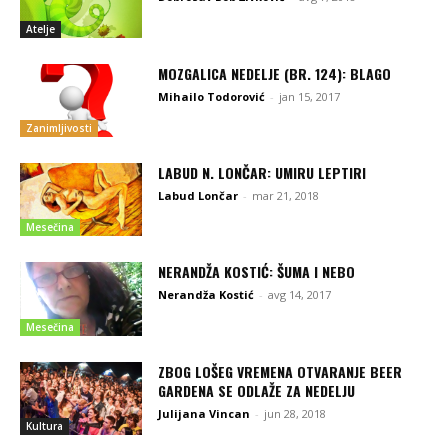
Atelje
MOZGALICA NEDELJE (BR. 124): BLAGO
Mihailo Todorović
-
jan 15, 2017
Zanimljivosti
LABUD N. LONČAR: UMIRU LEPTIRI
Labud Lončar
-
mar 21, 2018
Mesečina
NERANDŽA KOSTIĆ: ŠUMA I NEBO
Nerandža Kostić
-
avg 14, 2017
Mesečina
ZBOG LOŠEG VREMENA OTVARANJE BEER
GARDENA SE ODLAŽE ZA NEDELJU
Julijana Vincan
-
jun 28, 2018
Kultura