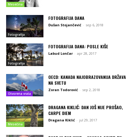
Mesečina
FOTOGRAFIJA DANA
Dušan Stojančević
-
sep 6, 2018
Fotografija
FOTOGRAFIJA DANA: POSLE KIŠE
Labud Lončar
-
apr 28, 2017
Fotografija
OECD: KANADA NAJOBRAZOVANIJA DRŽAVA
NA SVETU
Zoran Todorović
-
sep 2, 2018
Otvorena vrata
DRAGANA KIKLIĆ: DAN JOŠ NIJE PROŠAO,
CARPE DIEM
Dragana Kiklić
-
jul 29, 2017
Mesečina