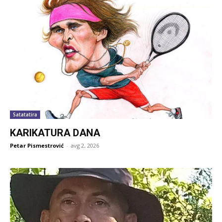
Satatatira
KARIKATURA DANA
Petar Pismestrović
-
avg 2, 2026