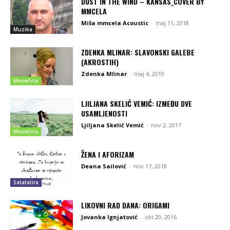
DUST IN THE WIND – KANSAS_COVER BY
MMCELA
Miša mmcela Acoustic
-
maj 11, 2018
Muzika
ZDENKA MLINAR: SLAVONSKI GALEBE
(AKROSTIH)
Zdenka Mlinar
-
maj 4, 2019
Mesečina
LJILJANA SKELIĆ VEMIĆ: IZMEĐU DVE
USAMLJENOSTI
Ljiljana Skelić Vemić
-
nov 2, 2017
Mesečina
ŽENA I AFORIZAM
Deana Sailović
-
nov 17, 2018
Satatatira
LIKOVNI RAD DANA: ORIGAMI
Jovanka Ignjatović
-
okt 20, 2016