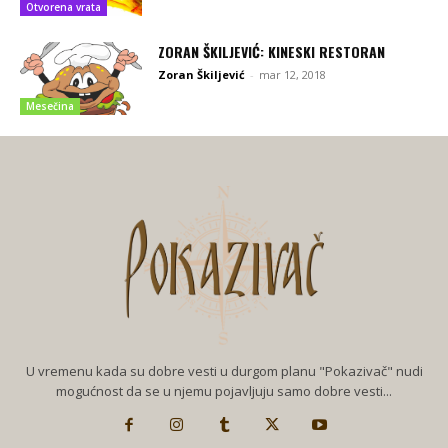
Otvorena vrata
ZORAN ŠKILJEVIĆ: KINESKI RESTORAN
Zoran Škiljević
-
mar 12, 2018
Mesečina
U vremenu kada su dobre vesti u durgom planu "Pokazivač" nudi
mogućnost da se u njemu pojavljuju samo dobre vesti...