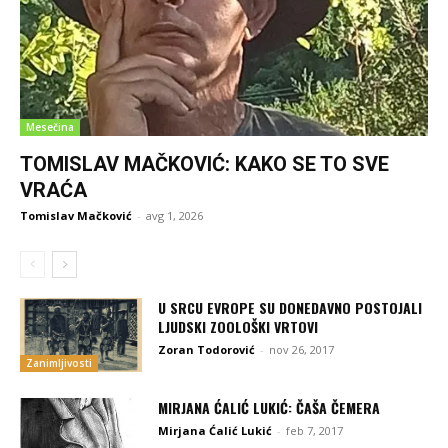
Mesečina
TOMISLAV MAČKOVIĆ: KAKO SE TO SVE
VRAĆA
Tomislav Mačković
-
avg 1, 2026
U SRCU EVROPE SU DONEDAVNO POSTOJALI
LJUDSKI ZOOLOŠKI VRTOVI
Zoran Todorović
-
nov 26, 2017
Zanimljivosti
MIRJANA ĆALIĆ LUKIĆ: ČAŠA ČEMERA
Mirjana Ćalić Lukić
-
feb 7, 2017