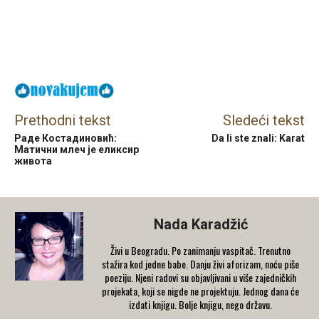
Facebook
X
Email
Prethodni tekst
Sledeći tekst
Раде Костадиновић:
Da li ste znali: Karat
Матични млеч је еликсир
живота
Nada Karadžić
Živi u Beogradu. Po zanimanju vaspitač. Trenutno
stažira kod jedne babe. Danju živi aforizam, noću piše
poeziju. Njeni radovi su objavljivani u više zajedničkih
projekata, koji se nigde ne projektuju. Jednog dana će
izdati knjigu. Bolje knjigu, nego državu.