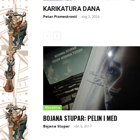
KARIKATURA DANA
Petar Pismestrović
-
avg 2, 2026
Mesečina
BOJANA STUPAR: PELIN I MED
Bojana Stupar
-
okt 6, 2017