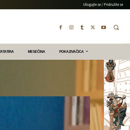
Ulogujte se / Pridružite se
TATATIRA
MESEČINA
POKAZIVAČICA