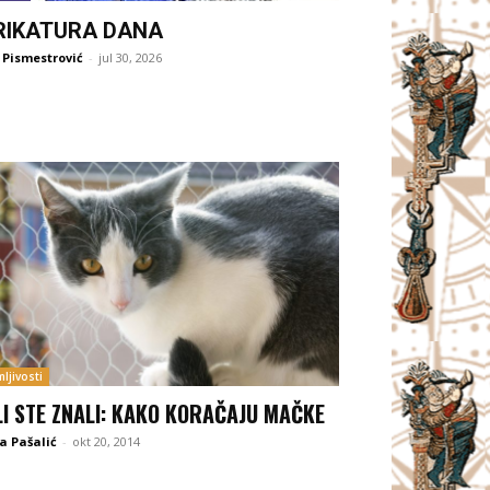
RIKATURA DANA
 Pismestrović
-
jul 30, 2026
ljivosti
LI STE ZNALI: KAKO KORAČAJU MAČKE
a Pašalić
-
okt 20, 2014