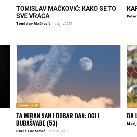
TOMISLAV MAČKOVIĆ: KAKO SE TO
KA
SVE VRAĆA
Petar
Tomislav Mačković
-
avg 1, 2026
Zanimljivosti
Zanim
ZA MIRAN SAN I DOBAR DAN: OGI I
DA 
BUBAŠVABE (53)
Marij
Đorđe Todorović
-
okt 28, 2017