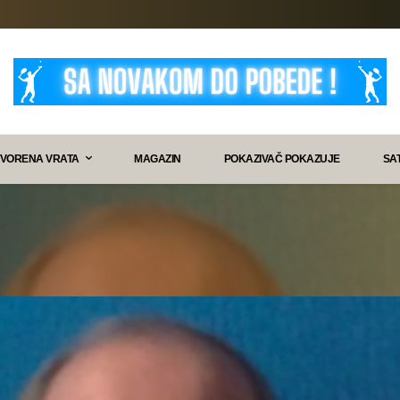
VORENA VRATA
MAGAZIN
POKAZIVAČ POKAZUJE
SA