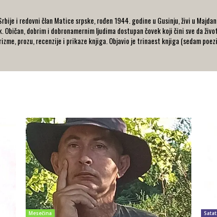
Srbije i redovni član Matice srpske, rođen 1944. godine u Gusinju, živi u Majd
ik. Običan, dobrim i dobronamernim ljudima dostupan čovek koji čini sve da život
rizme, prozu, recenzije i prikaze knjiga. Objavio je trinaest knjiga (sedam poe
Mesečina
Satat