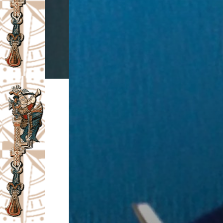
I
V
A
Č