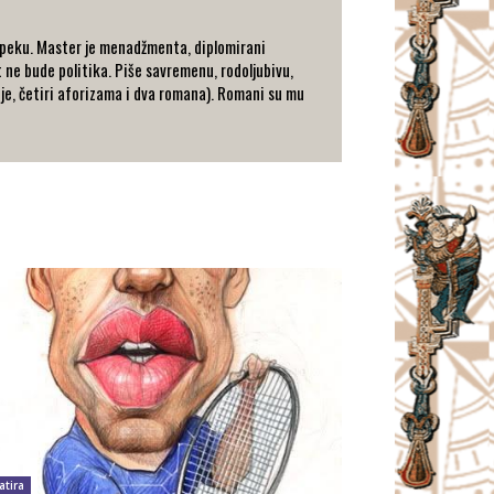
anpeku. Master je menadžmenta, diplomirani
 ne bude politika. Piše savremenu, rodoljubivu,
zije, četiri aforizama i dva romana). Romani su mu
atira