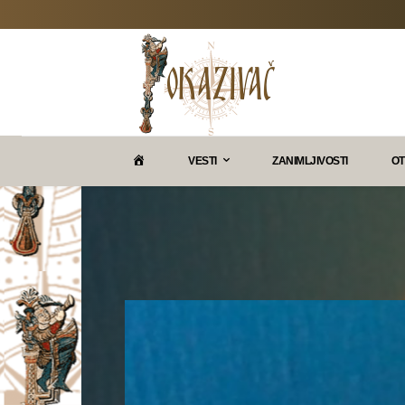
P
VESTI
ZANIMLJIVOSTI
OT
O
K
A
Z