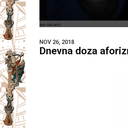
Autor Peko laličić
NOV 26, 2018
Dnevna doza afori