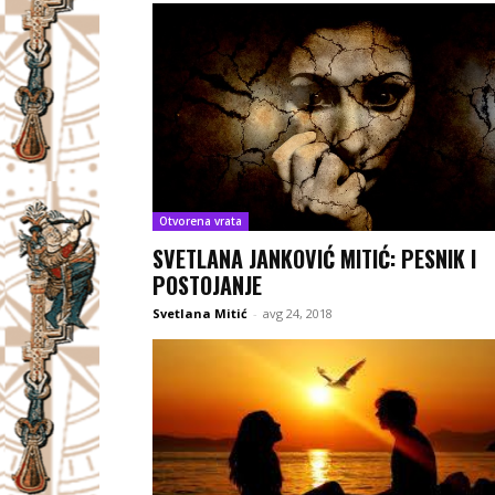
Otvorena vrata
SVETLANA JANKOVIĆ MITIĆ: PESNIK I
POSTOJANJE
Svetlana Mitić
-
avg 24, 2018