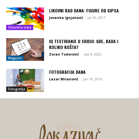
LIKOVNI RAD DANA: FIGURE OD GIPSA
Jovanka Ignjatović
-
jul 10, 2017
Otvorena vrata
IQ TESTIRANJE U SRBIJI: GDE, KADA I
KOLIKO KOŠTA?
Zoran Todorović
-
sep 9, 2023
Magazin
FOTOGRAFIJA DANA
Lazar Milanović
-
jun 19, 2016
Fotografija