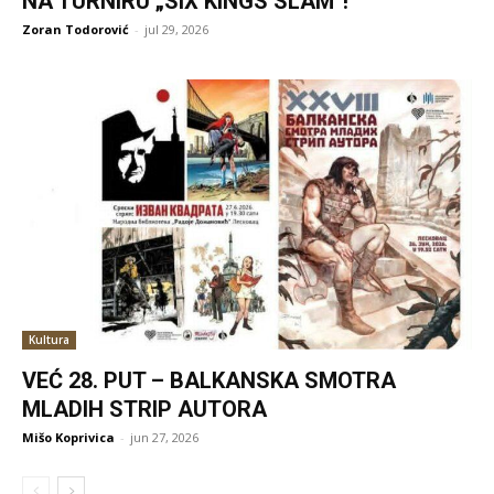
NA TURNIRU „SIX KINGS SLAM“!
Zoran Todorović
-
jul 29, 2026
Kultura
VEĆ 28. PUT – BALKANSKA SMOTRA
MLADIH STRIP AUTORA
Mišo Koprivica
-
jun 27, 2026