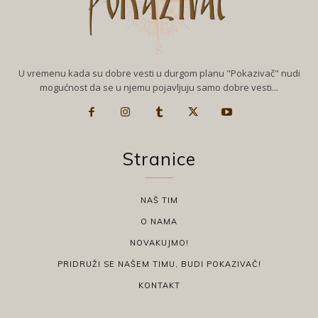
U vremenu kada su dobre vesti u durgom planu "Pokazivač" nudi
mogućnost da se u njemu pojavljuju samo dobre vesti...
Stranice
NAŠ TIM
O NAMA
NOVAKUJMO!
PRIDRUŽI SE NAŠEM TIMU, BUDI POKAZIVAČ!
KONTAKT