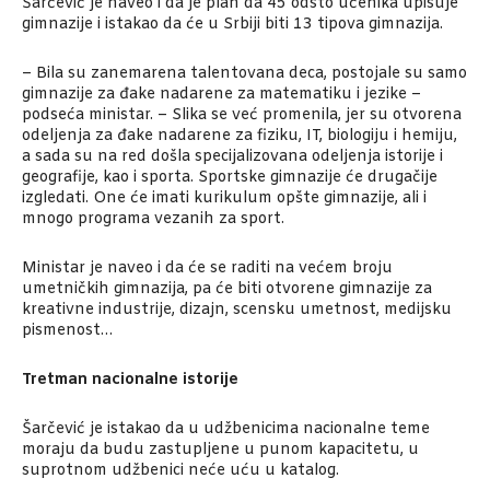
Šarčević je naveo i da je plan da 45 odsto učenika upisuje
gimnazije i istakao da će u Srbiji biti 13 tipova gimnazija.
– Bila su zanemarena talentovana deca, postojale su samo
gimnazije za đake nadarene za matematiku i jezike –
podseća ministar. – Slika se već promenila, jer su otvorena
odeljenja za đake nadarene za fiziku, IT, biologiju i hemiju,
a sada su na red došla specijalizovana odeljenja istorije i
geografije, kao i sporta. Sportske gimnazije će drugačije
izgledati. One će imati kurikulum opšte gimnazije, ali i
mnogo programa vezanih za sport.
Ministar je naveo i da će se raditi na većem broju
umetničkih gimnazija, pa će biti otvorene gimnazije za
kreativne industrije, dizajn, scensku umetnost, medijsku
pismenost…
Tretman nacionalne istorije
Šarčević je istakao da u udžbenicima nacionalne teme
moraju da budu zastupljene u punom kapacitetu, u
suprotnom udžbenici neće uću u katalog.