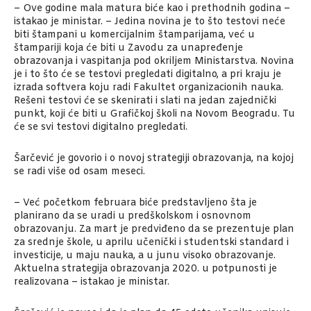
– Ove godine mala matura biće kao i prethodnih godina –
istakao je ministar. – Jedina novina je to što testovi neće
biti štampani u komercijalnim štamparijama, već u
štampariji koja će biti u Zavodu za unapređenje
obrazovanja i vaspitanja pod okriljem Ministarstva. Novina
je i to što će se testovi pregledati digitalno, a pri kraju je
izrada softvera koju radi Fakultet organizacionih nauka.
Rešeni testovi će se skenirati i slati na jedan zajednički
punkt, koji će biti u Grafičkoj školi na Novom Beogradu. Tu
će se svi testovi digitalno pregledati.
Šarčević je govorio i o novoj strategiji obrazovanja, na kojoj
se radi više od osam meseci.
– Već početkom februara biće predstavljeno šta je
planirano da se uradi u predškolskom i osnovnom
obrazovanju. Za mart je predviđeno da se prezentuje plan
za srednje škole, u aprilu učenički i studentski standard i
investicije, u maju nauka, a u junu visoko obrazovanje.
Aktuelna strategija obrazovanja 2020. u potpunosti je
realizovana – istakao je ministar.