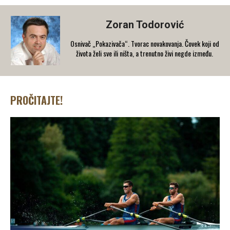
Zoran Todorović
Osnivač „Pokazivača“. Tvorac novakovanja. Čovek koji od
života želi sve ili ništa, a trenutno živi negde između.
PROČITAJTE!