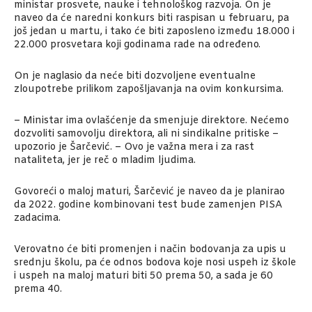
ministar prosvete, nauke i tehnološkog razvoja. On je
naveo da će naredni konkurs biti raspisan u februaru, pa
još jedan u martu, i tako će biti zaposleno između 18.000 i
22.000 prosvetara koji godinama rade na određeno.
On je naglasio da neće biti dozvoljene eventualne
zloupotrebe prilikom zapošljavanja na ovim konkursima.
– Ministar ima ovlašćenje da smenjuje direktore. Nećemo
dozvoliti samovolju direktora, ali ni sindikalne pritiske –
upozorio je Šarčević. – Ovo je važna mera i za rast
nataliteta, jer je reč o mladim ljudima.
Govoreći o maloj maturi, Šarčević je naveo da je planirao
da 2022. godine kombinovani test bude zamenjen PISA
zadacima.
Verovatno će biti promenjen i način bodovanja za upis u
srednju školu, pa će odnos bodova koje nosi uspeh iz škole
i uspeh na maloj maturi biti 50 prema 50, a sada je 60
prema 40.