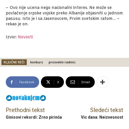
– Ovo nije ucena nego nacionalni interes. Ne može se
povlačenje srpske vojske preko Albanije objasniti u jednom
pasusu. Isto je i sa Jasenovcem, Prvim svetskim ratom… –
rekao je on.
Izvor:
Novosti
KLJUČNE REČI
konkurs
prosvetni radnici
Facebook
X
Email
Prethodni tekst
Sledeći tekst
Ginisovi rekordi: Zrno pirinča
Vic dana: Neizvesnost