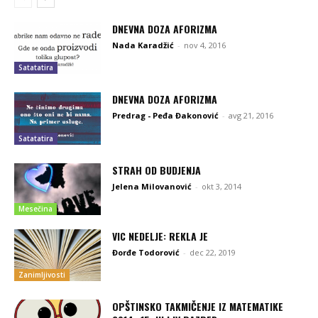
DNEVNA DOZA AFORIZMA
Nada Karadžić
-
nov 4, 2016
Satatatira
DNEVNA DOZA AFORIZMA
Predrag - Peđa Đakonović
-
avg 21, 2016
Satatatira
STRAH OD BUDJENJA
Jelena Milovanović
-
okt 3, 2014
Mesečina
VIC NEDELJE: REKLA JE
Đorđe Todorović
-
dec 22, 2019
Zanimljivosti
OPŠTINSKO TAKMIČENJE IZ MATEMATIKE