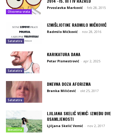
2014 -15. III I IV RAZRED
Prvoslavka Marković
-
feb 28, 2015
Otvorena vrata
IZMIŠLJOTINE RADMILO MIĆKOVIĆ
Radmilo Mićković
-
nov 28, 2016
Satatatira
KARIKATURA DANA
Petar Pismestrović
-
apr 2, 2025
Satatatira
DNEVNA DOZA AFORIZMA
Branka Milićević
-
okt 25, 2017
Satatatira
LJILJANA SKELIĆ VEMIĆ: IZMEĐU DVE
USAMLJENOSTI
Ljiljana Skelić Vemić
-
nov 2, 2017
Mesečina