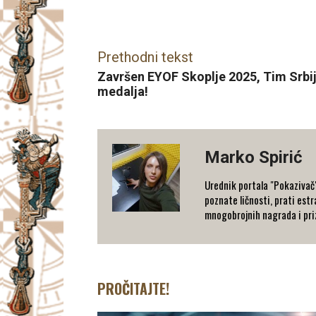
Facebook
X
Email
Prethodni tekst
Završen EYOF Skoplje 2025, Tim Srbija
medalja!
Marko Spirić
Urednik portala "Pokazivač".
poznate ličnosti, prati estra
mnogobrojnih nagrada i priz
PROČITAJTE!