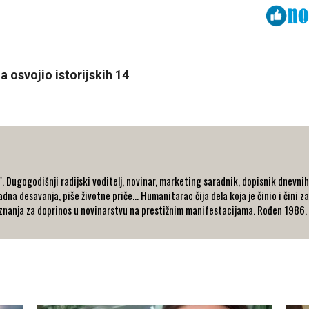
Viber
ReddIt
 osvojio istorijskih 14
 Dugogodišnji radijski voditelj, novinar, marketing saradnik, dopisnik dnevnih i
dna desavanja, piše životne priče... Humanitarac čija dela koja je činio i čini za
nanja za doprinos u novinarstvu na prestižnim manifestacijama. Rođen 1986. go