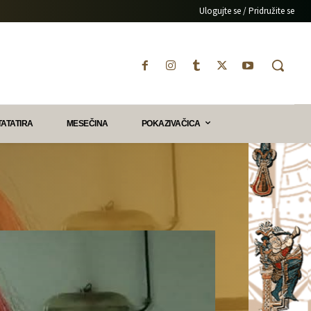
Ulogujte se / Pridružite se
TATATIRA
MESEČINA
POKAZIVAČICA