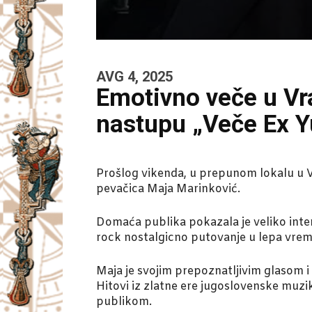
AVG 4, 2025
Emotivno veče u Vr
nastupu „Veče Ex 
Prošlog vikenda, u prepunom lokalu u Vr
pevačica Maja Marinković.
Domaća publika pokazala je veliko inte
rock nostalgicno putovanje u lepa vre
Maja je svojim prepoznatljivim glasom i
Hitovi iz zlatne ere jugoslovenske muzik
publikom.