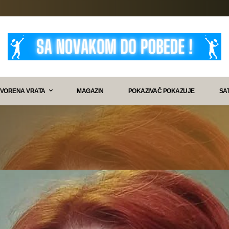
VORENA VRATA
MAGAZIN
POKAZIVAČ POKAZUJE
SA