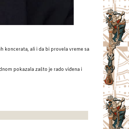
 koncerata, ali i da bi provela vreme sa
ednom pokazala zašto je rado viđena i