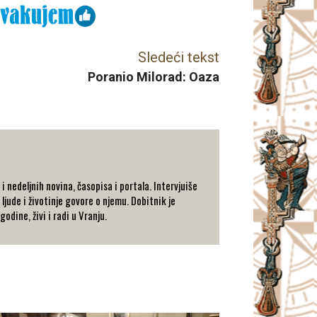
Sledeći tekst
Poranio Milorad: Oaza
 nedeljnih novina, časopisa i portala. Intervjuiše
 ljude i životinje govore o njemu. Dobitnik je
dine, živi i radi u Vranju.