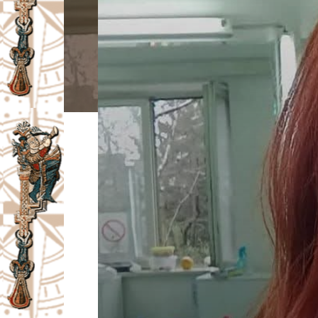
I
V
A
Č