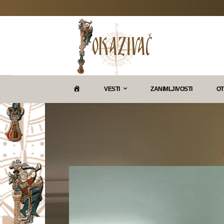
P
VESTI
ZANIMLJIVOSTI
OT
O
K
A
Z