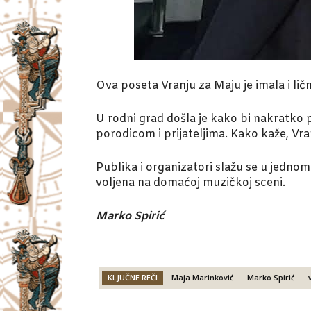
Ova poseta Vranju za Maju je imala i ličn
U rodni grad došla je kako bi nakratko 
porodicom i prijateljima. Kako kaže, Vra
Publika i organizatori slažu se u jednom
voljena na domaćoj muzičkoj sceni.
Marko Spirić
KLJUČNE REČI
Maja Marinković
Marko Spirić