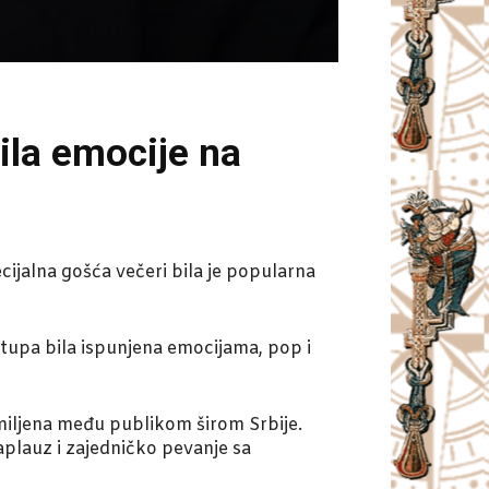
ila emocije na
ijalna gošća večeri bila je popularna
tupa bila ispunjena emocijama, pop i
omiljena među publikom širom Srbije.
 aplauz i zajedničko pevanje sa