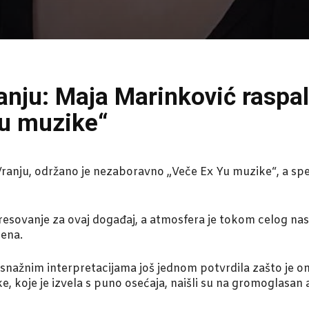
anju: Maja Marinković raspal
Yu muzike“
anju, održano je nezaboravno „Veče Ex Yu muzike“, a spec
resovanje za ovaj događaj, a atmosfera je tokom celog nas
mena.
 snažnim interpretacijama još jednom potvrdila zašto je 
e, koje je izvela s puno osećaja, naišli su na gromoglasan