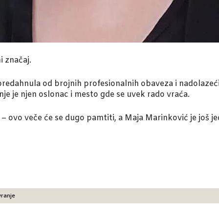
i značaj.
predahnula od brojnih profesionalnih obaveza i nadolazećih
nje je njen oslonac i mesto gde se uvek rado vraća.
 – ovo veče će se dugo pamtiti, a Maja Marinković je još j
vranje