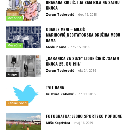
DRAGANA KIKLIĆ: I JA SAM BILA NA SAJMU
KNJIGA
Zoran Todorović
-
dec 15, 2018
Mesečina
ODAKLE MENI – MILOŠ
MARINOVIĆ_RECITATORSKA DRUŽINA MEĐU
NAMA
Mesečina
Među nama
-
nov 15, 2016
„KABANICA ZA SUZE“ LIDIJE ĆIRIĆ /SAJAM
KNJIGA 25. X U 19H/
Zoran Todorović
-
okt 24, 2016
Knjige
TVIT DANA
Kristina Raković
-
jan 19, 2015
Zanimljivosti
FOTOGRAFIJA: JEDNO SPORTSKO POPODNE
Mišo Koprivica
-
maj 16, 2019