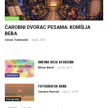
Mesečina
ČAROBNI DVORAC PESAMA: KOMŠIJA
BEBA
Zoran Todorović
-
avg 8, 2026
DNEVNA DOZA AFORIZMA
Mitar Đerić
-
jun 20, 2017
Satatatira
FOTOGRAFIJA DANA
Sandro Puncet
-
sep 27, 2018
Fotografija