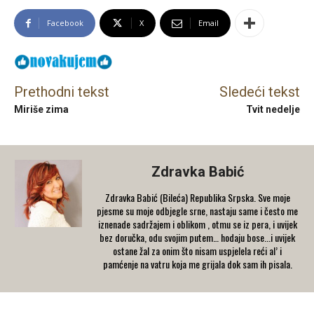
Facebook
X
Email
Prethodni tekst
Sledeći tekst
Miriše zima
Tvit nedelje
Zdravka Babić
Zdravka Babić (Bileća) Republika Srpska. Sve moje
pjesme su moje odbjegle srne, nastaju same i često me
iznenade sadržajem i oblikom , otmu se iz pera, i uvijek
bez doručka, odu svojim putem… hodaju bose...i uvijek
ostane žal za onim što nisam uspjelela reći al’ i
pamćenje na vatru koja me grijala dok sam ih pisala.