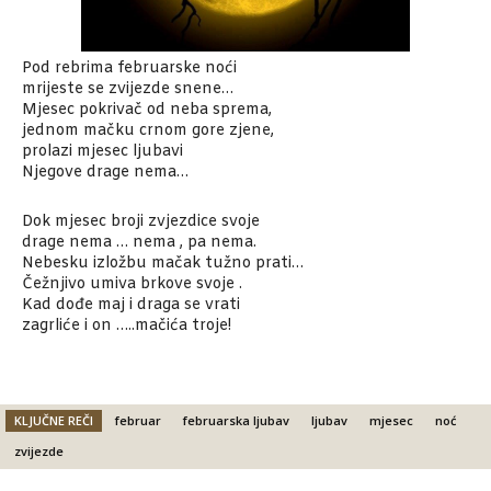
Pod rebrima februarske noći
mrijeste se zvijezde snene…
Mjesec pokrivač od neba sprema,
jednom mačku crnom gore zjene,
prolazi mjesec ljubavi
Njegove drage nema…
Dok mjesec broji zvjezdice svoje
drage nema … nema , pa nema.
Nebesku izložbu mačak tužno prati…
Čežnjivo umiva brkove svoje .
Kad dođe maj i draga se vrati
zagrliće i on …..mačića troje!
KLJUČNE REČI
februar
februarska ljubav
ljubav
mjesec
noć
zvijezde