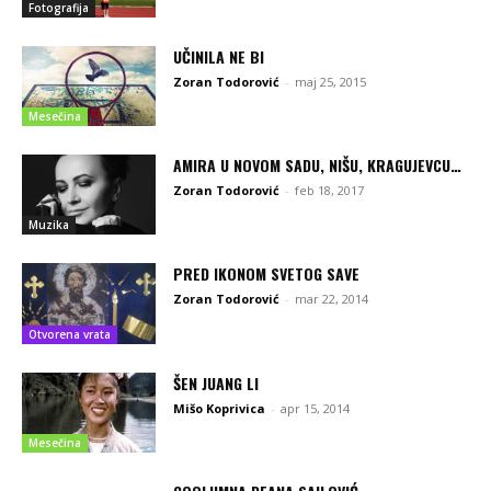
Fotografija
UČINILA NE BI
Zoran Todorović
-
maj 25, 2015
Mesečina
AMIRA U NOVOM SADU, NIŠU, KRAGUJEVCU…
Zoran Todorović
-
feb 18, 2017
Muzika
PRED IKONOM SVETOG SAVE
Zoran Todorović
-
mar 22, 2014
Otvorena vrata
ŠEN JUANG LI
Mišo Koprivica
-
apr 15, 2014
Mesečina