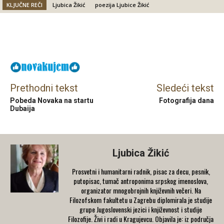
KLJUČNE REČI
Ljubica Žikić
poezija Ljubice Žikić
Facebook
X
Email
Prethodni tekst
Sledeći tekst
Pobeda Novaka na startu
Fotografija dana
Dubaija
Ljubica Žikić
Prosvetni i humanitarni radnik, pisac za decu, pesnik,
putopisac, tumač antroponima srpskog imenoslova,
organizator mnogobrojnih književnih večeri. Na
Filozofskom fakultetu u Zagrebu diplomirala je studije
grupe Jugoslovenski jezici i književnost i studije
Filozofije. Živi i radi u Kragujevcu. Objavila je: iz područja