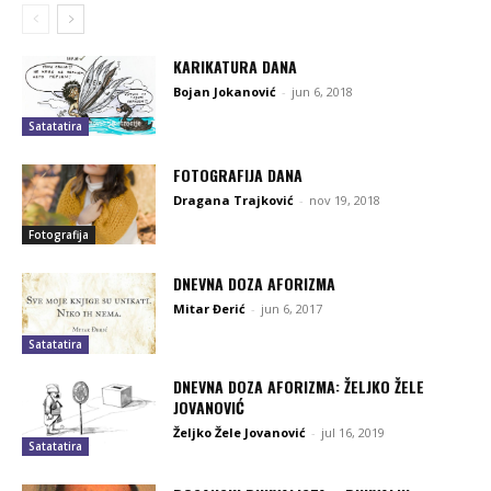
KARIKATURA DANA
Bojan Jokanović
-
jun 6, 2018
Satatatira
FOTOGRAFIJA DANA
Dragana Trajković
-
nov 19, 2018
Fotografija
DNEVNA DOZA AFORIZMA
Mitar Đerić
-
jun 6, 2017
Satatatira
DNEVNA DOZA AFORIZMA: ŽELJKO ŽELE
JOVANOVIĆ
Željko Žele Jovanović
-
jul 16, 2019
Satatatira