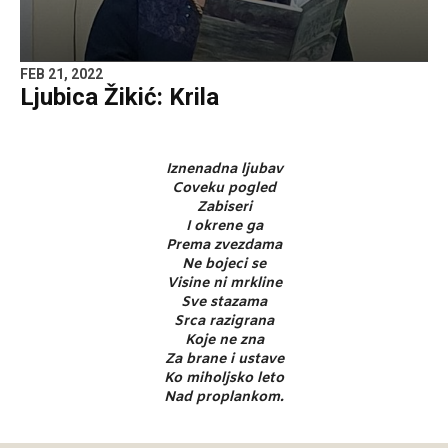
FEB 21, 2022
Ljubica Žikić: Krila
Iznenadna ljubav
Coveku pogled
Zabiseri
I okrene ga
Prema zvezdama
Ne bojeci se
Visine ni mrkline
Sve stazama
Srca razigrana
Koje ne zna
Za brane i ustave
Ko miholjsko leto
Nad proplankom.