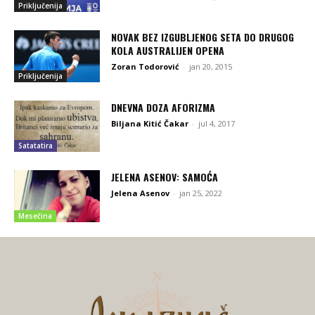
Priključenija
NOVAK BEZ IZGUBLJENOG SETA DO DRUGOG
KOLA AUSTRALIJEN OPENA
Zoran Todorović
-
jan 20, 2015
Priključenija
DNEVNA DOZA AFORIZMA
Biljana Kitić Čakar
-
jul 4, 2017
Satatatira
JELENA ASENOV: SAMOĆA
Jelena Asenov
-
jan 25, 2022
Mesečina