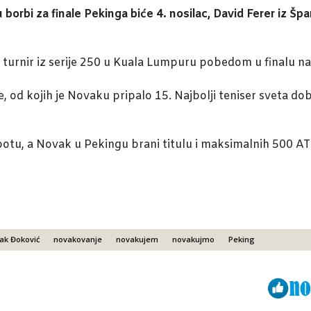
 borbi za finale Pekinga biće 4. nosilac, David Ferer iz Špa
io turnir iz serije 250 u Kuala Lumpuru pobedom u finalu 
e, od kojih je Novaku pripalo 15. Najbolji teniser sveta d
otu, a Novak u Pekingu brani titulu i maksimalnih 500 A
ak Đoković
novakovanje
novakujem
novakujmo
Peking
Viber
ReddIt