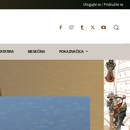
Ulogujte se / Pridružite se
TATATIRA
MESEČINA
POKAZIVAČICA