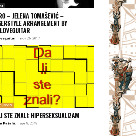
ka
RO – JELENA TOMAŠEVIĆ –
GERSTYLE ARRANGEMENT BY
ILOVEGUITAR
oveguitar
-
nov 26, 2017
ljivosti
LI STE ZNALI: HIPERSEKSUALIZAM
a Pašalić
-
apr 8, 2018