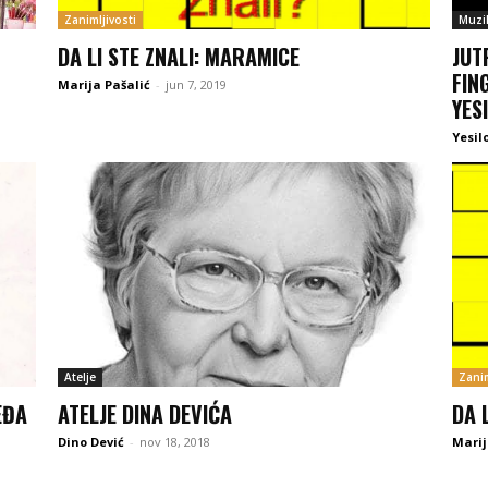
Zanimljivosti
Muzi
DA LI STE ZNALI: MARAMICE
JUT
FIN
Marija Pašalić
-
jun 7, 2019
YES
Yesil
Atelje
Zanim
EĐA
ATELJE DINA DEVIĆA
DA 
Dino Dević
-
nov 18, 2018
Marij