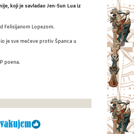
nije, koji je savladao Jen-Sun Lua iz
nad Felisijanom Lopezom.
obio je sve mečeve protiv Španca u
TP poena.