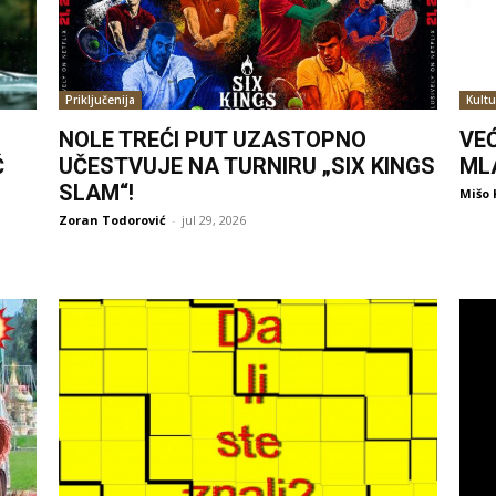
Priključenija
Kultu
NOLE TREĆI PUT UZASTOPNO
VE
Ć
UČESTVUJE NA TURNIRU „SIX KINGS
ML
SLAM“!
Mišo 
Zoran Todorović
-
jul 29, 2026