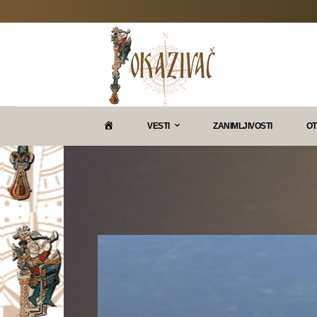
P
VESTI
ZANIMLJIVOSTI
OT
O
K
A
Z