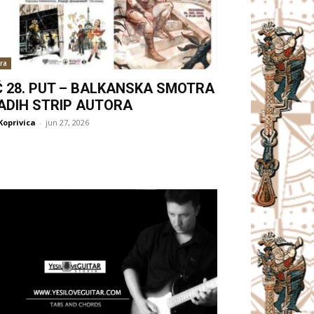
ra
Ć 28. PUT – BALKANSKA SMOTRA
ADIH STRIP AUTORA
Koprivica
-
jun 27, 2026