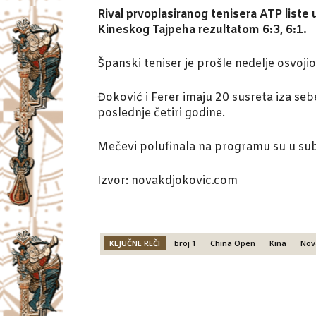
Rival prvoplasiranog tenisera ATP liste u
Kineskog Tajpeha rezultatom 6:3, 6:1.
Španski teniser je prošle nedelje osvoj
Đoković i Ferer imaju 20 susreta iza seb
poslednje četiri godine.
Mečevi polufinala na programu su u sub
Izvor: novakdjokovic.com
KLJUČNE REČI
broj 1
China Open
Kina
Nov
Facebook
X
Email