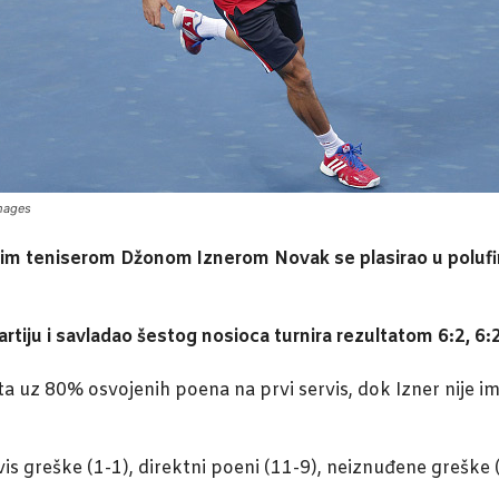
Images
m teniserom Džonom Iznerom Novak se plasirao u polufina
artiju i savladao šestog nosioca turnira rezultatom 6:2, 6:
a uz 80% osvojenih poena na prvi servis, dok Izner nije ima
vis greške (1-1), direktni poeni (11-9), neiznuđene greške 