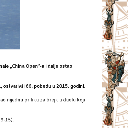
le „China Open“-a i dalje ostao
2, ostvarivši 66. pobedu u 2015. godini.
o nijednu priliku za brejk u duelu koji
(9-15).