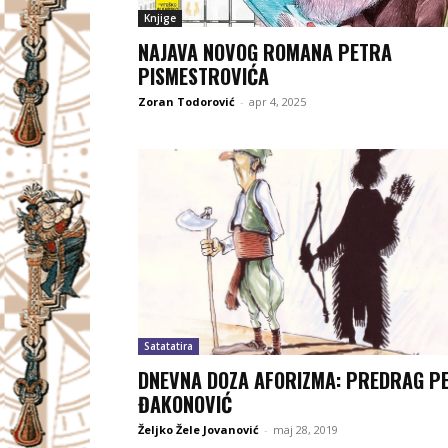
Knjige
NAJAVA NOVOG ROMANA PETRA
PISMESTROVIĆA
Zoran Todorović
-
apr 4, 2025
Satatatira
DNEVNA DOZA AFORIZMA: PREDRAG P
ĐAKONOVIĆ
Željko Žele Jovanović
-
maj 28, 2019