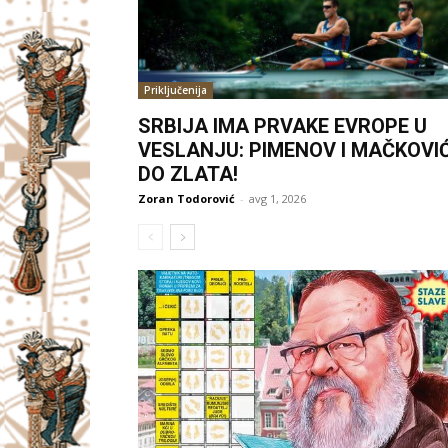
Priključenija
SRBIJA IMA PRVAKE EVROPE U
VESLANJU: PIMENOV I MAČKOVI
DO ZLATA!
Zoran Todorović
-
avg 1, 2026