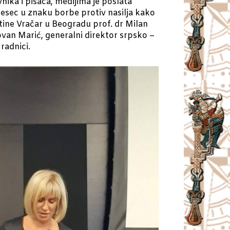
ika i pisaca, medijima je poslata
 mesec u znaku borbe protiv nasilja kako
štine Vračar u Beogradu prof. dr Milan
Jovan Marić, generalni direktor srpsko –
radnici.