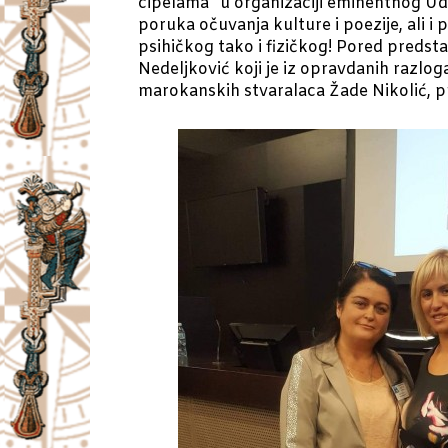
cipelama“ u organizaciji eminentnog Udr
poruka očuvanja kulture i poezije, ali i
psihičkog tako i fizičkog! Pored predsta
Nedeljković koji je iz opravdanih razlog
marokanskih stvaralaca Žade Nikolić, pr