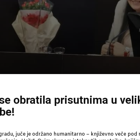
se obratila prisutnima u veli
ebe!
gradu, juče je održano humanitarno – književno veče pod