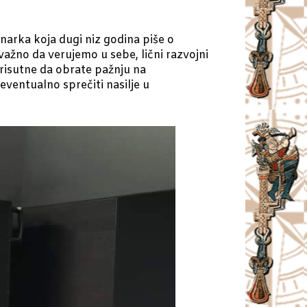
narka koja dugi niz godina piše o
 važno da verujemo u sebe, lični razvojni
prisutne da obrate pažnju na
eventualno sprečiti nasilje u