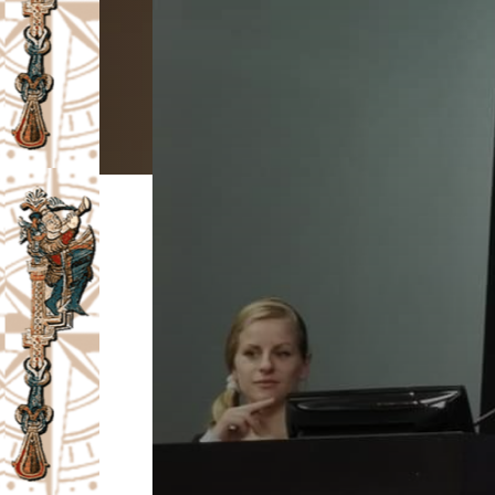
I
V
A
Č