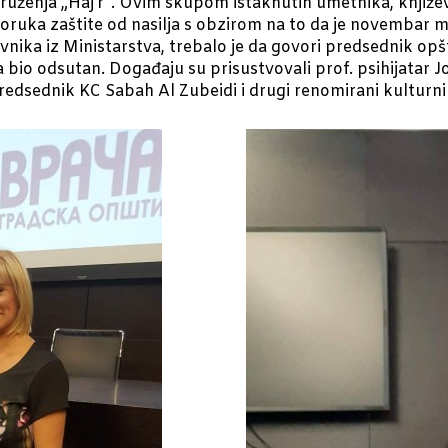
uženja „Haj’r“. Ovim skupom istaknutih umetnika, književn
 poruka zaštite od nasilja s obzirom na to da je novembar
vnika iz Ministarstva, trebalo je da govori predsednik op
a bio odsutan. Događaju su prisustvovali prof. psihijatar 
edsednik KC Sabah Al Zubeidi i drugi renomirani kulturni 