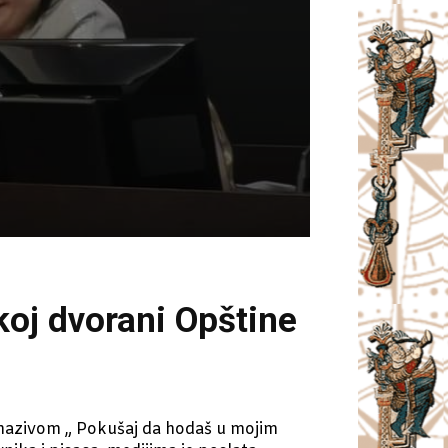
koj dvorani Opštine
 nazivom „ Pokušaj da hodaš u mojim