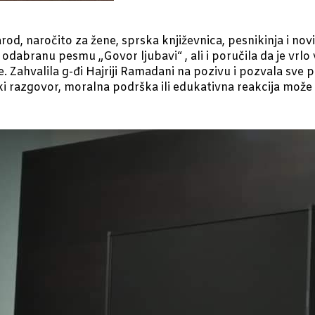
d, naročito za žene, sprska književnica, pesnikinja i novi
e odabranu pesmu „Govor ljubavi“ , ali i poručila da je vrlo
e. Zahvalila g-đi Hajriji Ramadani na pozivu i pozvala sve 
ki razgovor, moralna podrška ili edukativna reakcija može 