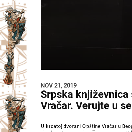
NOV 21, 2019
Srpska književnica 
Vračar. Verujte u s
U krcatoj dvorani Opštine Vračar u Beo