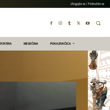
Ulogujte se / Pridružite se
TATATIRA
MESEČINA
POKAZIVAČICA