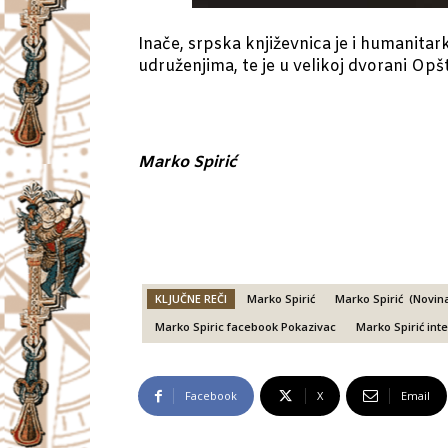
Inače, srpska književnica je i humanita
udruženjima, te je u velikoj dvorani O
Marko Spirić
KLJUČNE REČI
Marko Spirić
Marko Spirić (Novina
Marko Spiric facebook Pokazivac
Marko Spirić int
Facebook
X
Email