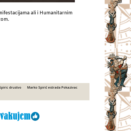
nifestacijama ali i Humanitarnim
zom.
piric drustvo
Marko Spirić estrada Pokazivac