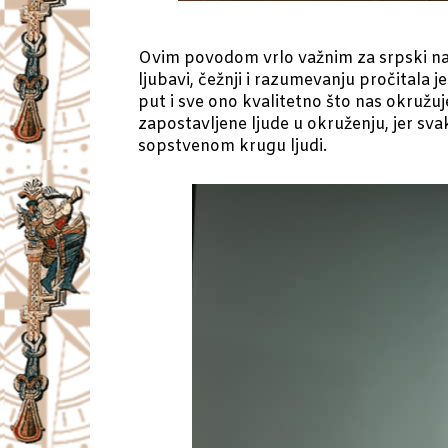
Ovim povodom vrlo važnim za srpski naro
ljubavi, čežnji i razumevanju pročitala j
put i sve ono kvalitetno što nas okružuj
zapostavljene ljude u okruženju, jer sva
sopstvenom krugu ljudi.