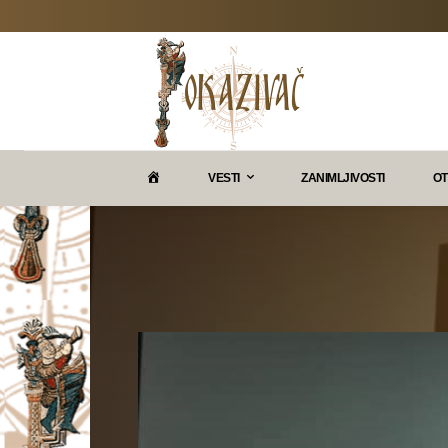
P
VESTI
ZANIMLJIVOSTI
OT
O
K
A
Z