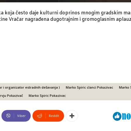
rka koja često daje kulturni doprinos mnogim gradskim ma
pštine Vračar nagrađena dugotrajnim i gromoglasnim aplau
r i organizator estradnih dešavanja )
Marko Spiric clanci Pokazivac
Marko S
ervju Pokazivač
Marko Spiric Pokazivac
Viber
ReddIt