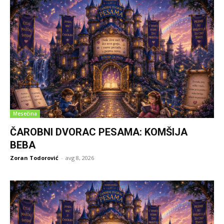
Mesečina
ČAROBNI DVORAC PESAMA: KOMŠIJA
BEBA
Zoran Todorović
-
avg 8, 2026