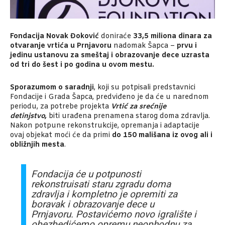
Fondacija Novak Đoković
doniraće
33,5 miliona dinara
za
otvaranje vrtića u Prnjavoru
nadomak Šapca –
prvu i
jedinu ustanovu za smeštaj i obrazovanje dece uzrasta
od tri do šest i po godina u ovom mestu.
Sporazumom o saradnji
, koji su potpisali predstavnici
Fondacije i Grada Šapca, predviđeno je da će u narednom
periodu, za potrebe projekta
Vrtić za srećnije
detinjstvo,
biti urađena prenamena starog doma zdravlja.
Nakon potpune rekonstrukcije, opremanja i adaptacije
ovaj objekat moći će da primi
do 150 mališana iz ovog ali i
obližnjih mesta
.
Fondacija će u potpunosti
rekonstruisati staru zgradu doma
zdravlja i kompletno je opremiti za
boravak i obrazovanje dece u
Prnjavoru. Postavićemo novo igralište i
obezbedićemo opremu neophodnu za