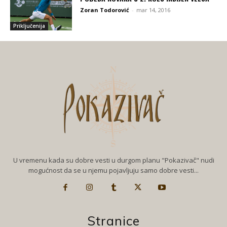
Zoran Todorović
-
mar 14, 2016
Priključenija
U vremenu kada su dobre vesti u durgom planu "Pokazivač" nudi
mogućnost da se u njemu pojavljuju samo dobre vesti...
Stranice