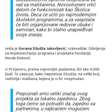
rad sa mališanima. Novootvoreni vrtić
delom će funkcionisati kao Školica
života. Deca će učiti po najmodernijim
školskim programima, a za vaspitače
će biti organizovane redovne obuke i
seminari, kako bi stalno unapređivali
svoje znanje,
rekla je
Gorana Džudža Jakovljević
, rukovodilac Odeljenja
za implementaciju programa i projekata Fondacije
Novak Đoković.
U Prnjavoru, prema najnovijim podacima, živi oko 4.000
ljudi. To ukazuje, kako napominje Džudža, na veliki broj
roditelja i mališana, kojima je vrtić neophodan.
Prepoznali smo veliki značaj ovog
projekta za lokalnu zajednicu. Zbog
toga ćemo se potruditi da, zajedno sa
partnerima, u najkraćem mogućem