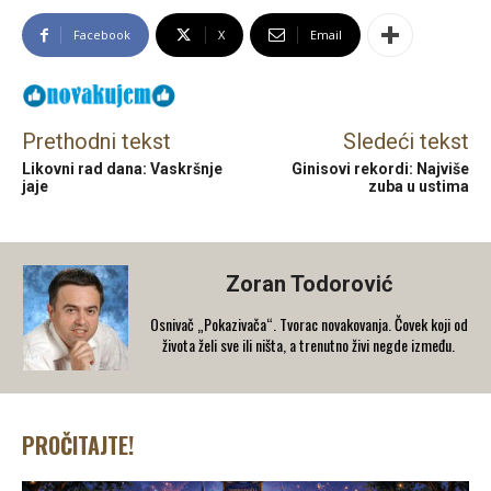
Facebook
X
Email
Prethodni tekst
Sledeći tekst
Likovni rad dana: Vaskršnje
Ginisovi rekordi: Najviše
jaje
zuba u ustima
Zoran Todorović
Osnivač „Pokazivača“. Tvorac novakovanja. Čovek koji od
života želi sve ili ništa, a trenutno živi negde između.
PROČITAJTE!