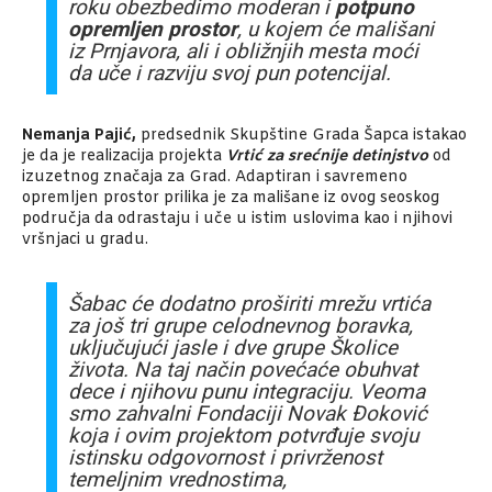
roku obezbedimo moderan i
potpuno
opremljen prostor
, u kojem će mališani
iz Prnjavora, ali i obližnjih mesta moći
da uče i razviju svoj pun potencijal.
Nemanja Pajić,
predsednik Skupštine Grada Šapca istakao
je da je realizacija projekta
Vrtić za srećnije detinjstvo
od
izuzetnog značaja za Grad. Adaptiran i savremeno
opremljen prostor prilika je za mališane iz ovog seoskog
područja da odrastaju i uče u istim uslovima kao i njihovi
vršnjaci u gradu.
Šabac će dodatno proširiti mrežu vrtića
za još tri grupe celodnevnog boravka,
uključujući jasle i dve grupe
Školice
života.
Na taj način povećaće obuhvat
dece i njihovu punu integraciju. Veoma
smo zahvalni Fondaciji Novak Đoković
koja i ovim projektom potvrđuje svoju
istinsku odgovornost i privrženost
temeljnim vrednostima,