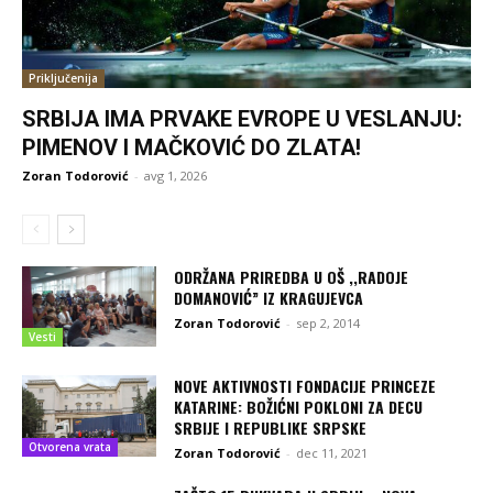
Priključenija
SRBIJA IMA PRVAKE EVROPE U VESLANJU:
PIMENOV I MAČKOVIĆ DO ZLATA!
Zoran Todorović
-
avg 1, 2026
ODRŽANA PRIREDBA U OŠ ,,RADOJE
DOMANOVIĆ” IZ KRAGUJEVCA
Zoran Todorović
-
sep 2, 2014
Vesti
NOVE AKTIVNOSTI FONDACIJE PRINCEZE
KATARINE: BOŽIĆNI POKLONI ZA DECU
SRBIJE I REPUBLIKE SRPSKE
Otvorena vrata
Zoran Todorović
-
dec 11, 2021