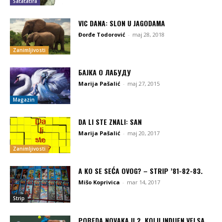
Satatatira
VIC DANA: SLON U JAGODAMA
Đorđe Todorović
-
maj 28, 2018
Zanimljivosti
БАЈКА О ЛАБУДУ
Marija Pašalić
-
maj 27, 2015
Magazin
DA LI STE ZNALI: SAN
Marija Pašalić
-
maj 20, 2017
Zanimljivosti
A KO SE SEĆA OVOG? – STRIP ’81-82-83.
Mišo Koprivica
-
mar 14, 2017
Strip
POBEDA NOVAKA U 2. KOLU INDIJEN VELSA