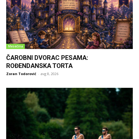
Mesečina
ČAROBNI DVORAC PESAMA:
ROĐENDANSKA TORTA
Zoran Todorović
-
avg 8, 2026