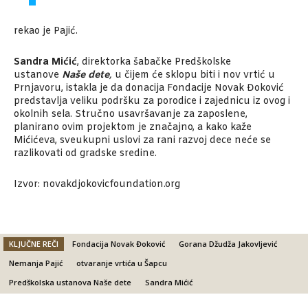
rekao je Pajić.
Sandra Mićić
, direktorka šabačke Predškolske
ustanove
Naše dete
,
u čijem će sklopu biti i nov vrtić u
Prnjavoru, istakla je da donacija Fondacije Novak Đoković
predstavlja veliku podršku za porodice i zajednicu iz ovog i
okolnih sela. Stručno usavršavanje za zaposlene,
planirano ovim projektom je značajno, a kako kaže
Mićićeva, sveukupni uslovi za rani razvoj dece neće se
razlikovati od gradske sredine.
Izvor: novakdjokovicfoundation.org
KLJUČNE REČI
Fondacija Novak Đoković
Gorana Džudža Jakovljević
Nemanja Pajić
otvaranje vrtića u Šapcu
Predškolska ustanova Naše dete
Sandra Mićić