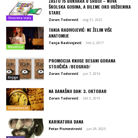
ZAŠTO 15 BUKVARA U SRBIJI – NOVA
ŠKOLSKA GODINA, A DILEME OKO UDŽBENIKA
STARE
Otvorena vrata
Zoran Todorović
-
avg 31, 2022
TANJA RADIVOJEVIĆ: NE ŽELIM VIŠE
ANATOMIJE
Tanja Radivojević
-
feb 2, 2017
Mesečina
PROMOCIJA KNJIGE BESANI GORANA
STOJIČIĆA /BEOGRAD/
Zoran Todorović
-
jun 7, 2016
Knjige
NA DANAŠNJI DAN: 3. OKTOBAR
Zoran Todorović
-
okt 3, 2019
Zanimljivosti
KARIKATURA DANA
Petar Pismestrović
-
jun 29, 2025