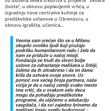
su uložena velika sredstva u projekte “Školice
života”, u obnovu poplavljenih vrtića, u
izgradnju nove centralne kuhinje za
predškolske ustanove u Obrenovcu, u
obnovu igrališta, učionica…
Veoma sam srećan što se u Milanu
okupilo ovoliko ljudi koji pružaju
podršku humanitarnom radu i žele da
nam se priduže u našoj misiji.
Fondacija se trudi da stvori bolje
uslove za odrastanje mališana u Srbiji,
želimo da ih ohrabrimo i da im damo
krila da ostvare svoje snove. Uz
pomoć sve većeg broja partnera, naša
vizija je da u našoj zemlji svako mesto
ima vrtić, da u svakom selu deca
mogu da pohađaju predškolske
programe, da ulažemo u edukaciju
vaspitača, i da svi zajedno brinemo da
mališani imaju svetlu budućnost
–