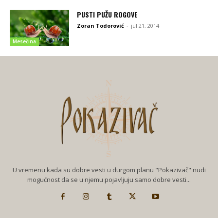
PUSTI PUŽU ROGOVE
Zoran Todorović
-
jul 21, 2014
Mesečina
U vremenu kada su dobre vesti u durgom planu "Pokazivač" nudi
mogućnost da se u njemu pojavljuju samo dobre vesti...