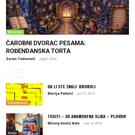
Mesečina
ČAROBNI DVORAC PESAMA:
ROĐENDANSKA TORTA
Zoran Todorović
-
avg 8, 2026
DA LI STE ZNALI: BROKOLI
Marija Pašalić
-
jul 31, 2016
Zanimljivosti
TOSITI – 3D ANAMORFNA SLIKA – PLOVDIV
Milivoj Kostić Kole
-
mar 4, 2019
Atelje