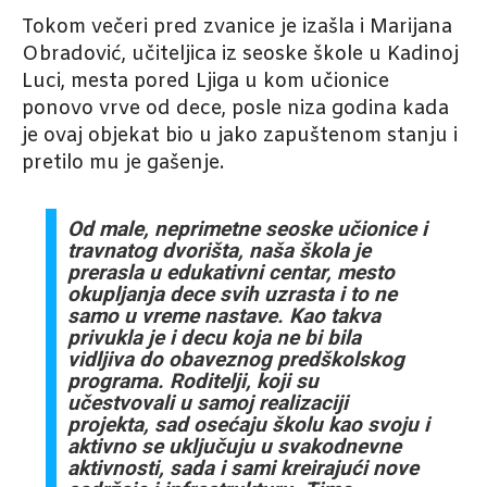
Tokom večeri pred zvanice je izašla i Marijana
Obradović, učiteljica iz seoske škole u Kadinoj
Luci, mesta pored Ljiga u kom učionice
ponovo vrve od dece, posle niza godina kada
je ovaj objekat bio u jako zapuštenom stanju i
pretilo mu je gašenje.
Od male, neprimetne seoske učionice i
travnatog dvorišta, naša škola je
prerasla u edukativni centar, mesto
okupljanja dece svih uzrasta i to ne
samo u vreme nastave. Kao takva
privukla je i decu koja ne bi bila
vidljiva do obaveznog predškolskog
programa. Roditelji, koji su
učestvovali u samoj realizaciji
projekta, sad osećaju školu kao svoju i
aktivno se uključuju u svakodnevne
aktivnosti, sada i sami kreirajući nove