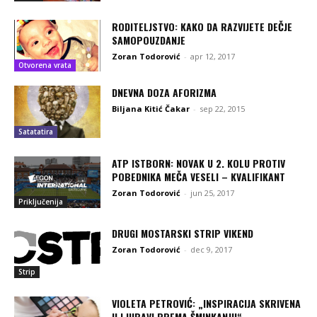
RODITELJSTVO: KAKO DA RAZVIJETE DEČJE
SAMOPOUZDANJE
Zoran Todorović
-
apr 12, 2017
Otvorena vrata
DNEVNA DOZA AFORIZMA
Biljana Kitić Čakar
-
sep 22, 2015
Satatatira
ATP ISTBORN: NOVAK U 2. KOLU PROTIV
POBEDNIKA MEČA VESELI – KVALIFIKANT
Zoran Todorović
-
jun 25, 2017
Priključenija
DRUGI MOSTARSKI STRIP VIKEND
Zoran Todorović
-
dec 9, 2017
Strip
VIOLETA PETROVIĆ: „INSPIRACIJA SKRIVENA
U LJUBAVI PREMA ŠMINKANJU“