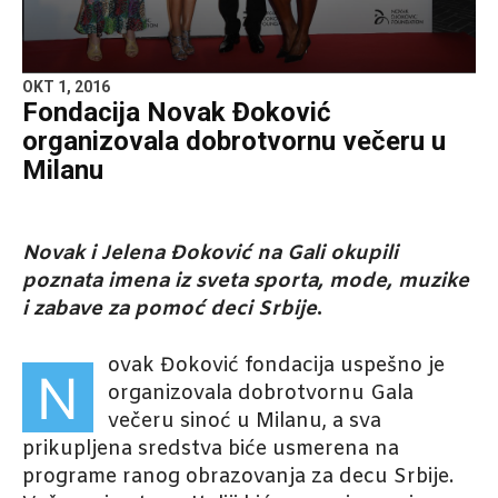
OKT 1, 2016
Fondacija Novak Đoković
organizovala dobrotvornu večeru u
Milanu
Novak i Jelena Đoković na Gali okupili
poznata imena iz sveta sporta, mode, muzike
i zabave za pomoć deci Srbije
.
ovak Đoković fondacija uspešno je
N
organizovala dobrotvornu Gala
večeru sinoć u Milanu, a sva
prikupljena sredstva biće usmerena na
programe ranog obrazovanja za decu Srbije.