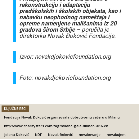
rekonstrukciju i adaptaciju
predškolskih i školskih objekata, kao i
nabavku neophodnog nameštaja i
opreme namenjene mališanima iz 20
gradova širom Srbije
– poručila je
direktorka Novak Đoković Fondacije.
Izvor: novakdjokovicfoundation.org
Foto: novakdjokovicfoundation.org
KLJUČNE REČI
Fondacija Novak Đoković organizovala dobrotvornu večeru u Milanu
http://www.charitystars.com/tag/milano-gala-dinner-2016-en
Jelena Đoković
NDF
Novak Đoković
novakovanje
novakujem