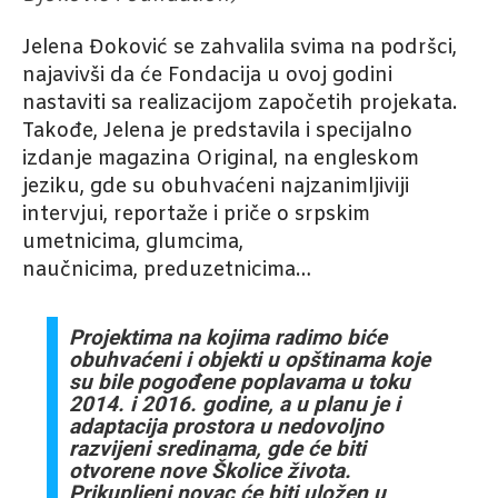
Jelena Đoković se zahvalila svima na podršci,
najavivši da će Fondacija u ovoj godini
nastaviti sa realizacijom započetih projekata.
Takođe, Jelena je predstavila i specijalno
izdanje magazina Original, na engleskom
jeziku, gde su obuhvaćeni najzanimljiviji
intervjui, reportaže i priče o srpskim
umetnicima, glumcima,
naučnicima, preduzetnicima…
Projektima na kojima radimo biće
obuhvaćeni i objekti u opštinama koje
su bile pogođene poplavama u toku
2014. i 2016. godine, a u planu je i
adaptacija prostora u nedovoljno
razvijeni sredinama, gde će biti
otvorene nove Školice života.
Prikupljeni novac će biti uložen u