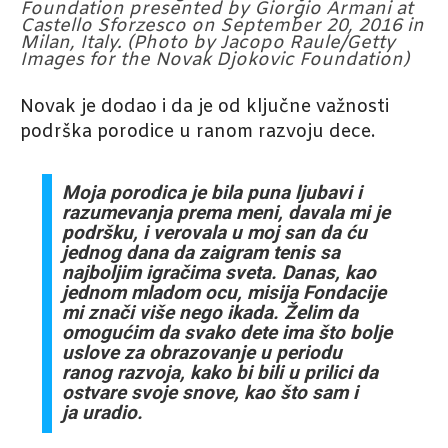
Foundation presented by Giorgio Armani at
Castello Sforzesco on September 20, 2016 in
Milan, Italy. (Photo by Jacopo Raule/Getty
Images for the Novak Djokovic Foundation)
Novak je dodao i da je od ključne važnosti
podrška porodice u ranom razvoju dece.
Moja porodica je bila puna ljubavi i
razumevanja prema meni, davala mi je
podršku, i verovala u moj san da ću
jednog dana da zaigram tenis sa
najboljim igračima sveta. Danas, kao
jednom mladom ocu, misija Fondacije
mi znači više nego ikada. Želim da
omogućim da svako dete ima što bolje
uslove za obrazovanje u periodu
ranog razvoja, kako bi bili u prilici da
ostvare svoje snove, kao što sam i
ja uradio.