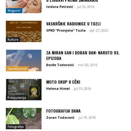
Isidora Petrović
-
jul 10, 2016
Magazin
VASKRŠNJE RADIONICE U TUZLI
SPKD "Prosvjeta" Tuzla
-
apr 27, 2022
Kultura
ZA MIRAN SAN I DOBAR DAN: NARUTO 93.
EPIZODA
Đorđe Todorović
-
nov 20, 2015
Zanimljivosti
MOTO SKUP U EČKI
Helena Himel
-
jul 15, 2016
Priključenija
FOTOGRAFIJA DANA
Zoran Todorović
-
jul 19, 2018
Fotografija