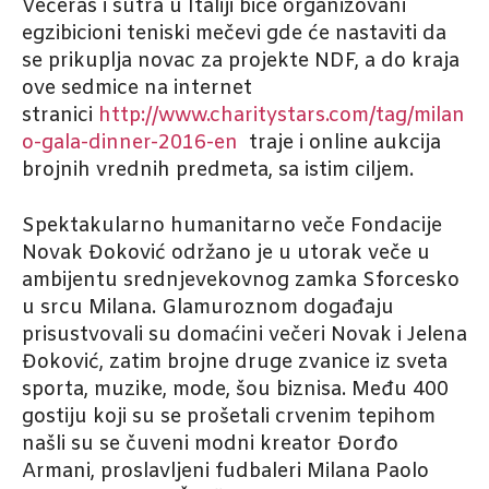
Večeras i sutra u Italiji biće organizovani
egzibicioni teniski mečevi gde će nastaviti da
se prikuplja novac za projekte NDF, a do kraja
ove sedmice na internet
stranici
http://www.charitystars.com/tag/milan
o-gala-dinner-2016-en
traje i online aukcija
brojnih vrednih predmeta, sa istim ciljem.
Spektakularno humanitarno veče Fondacije
Novak Đoković održano je u utorak veče u
ambijentu srednjevekovnog zamka Sforcesko
u srcu Milana. Glamuroznom događaju
prisustvovali su domaćini večeri Novak i Jelena
Đoković, zatim brojne druge zvanice iz sveta
sporta, muzike, mode, šou biznisa. Među 400
gostiju koji su se prošetali crvenim tepihom
našli su se čuveni modni kreator Đorđo
Armani, proslavljeni fudbaleri Milana Paolo