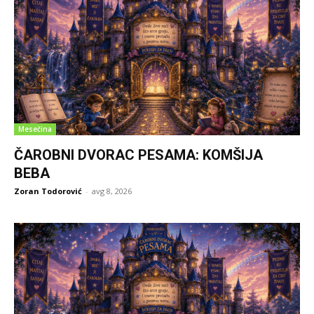
Mesečina
ČAROBNI DVORAC PESAMA: KOMŠIJA
BEBA
Zoran Todorović
-
avg 8, 2026