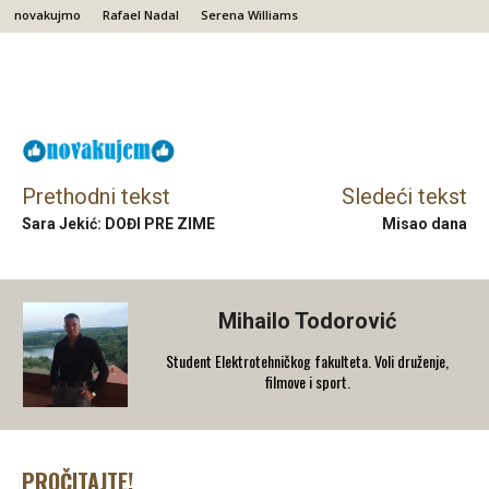
novakujmo
Rafael Nadal
Serena Williams
Facebook
X
Email
Prethodni tekst
Sledeći tekst
Sara Jekić: DOĐI PRE ZIME
Misao dana
Mihailo Todorović
Student Elektrotehničkog fakulteta. Voli druženje,
filmove i sport.
PROČITAJTE!