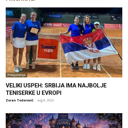
Priključenija
VELIKI USPEH: SRBIJA IMA NAJBOLJE
TENISERKE U EVROPI
Zoran Todorović
-
avg 8, 2026