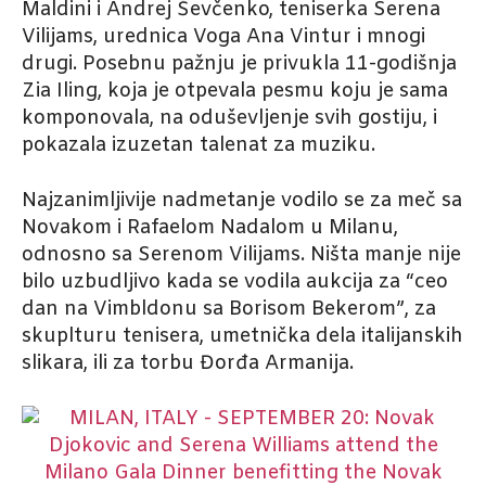
Maldini i Andrej Ševčenko, teniserka Serena
Vilijams, urednica Voga Ana Vintur i mnogi
drugi. Posebnu pažnju je privukla 11-godišnja
Zia Iling, koja je otpevala pesmu koju je sama
komponovala, na oduševljenje svih gostiju, i
pokazala izuzetan talenat za muziku.
Najzanimljivije nadmetanje vodilo se za meč sa
Novakom i Rafaelom Nadalom u Milanu,
odnosno sa Serenom Vilijams. Ništa manje nije
bilo uzbudljivo kada se vodila aukcija za “ceo
dan na Vimbldonu sa Borisom Bekerom”, za
skuplturu tenisera, umetnička dela italijanskih
slikara, ili za torbu Đorđa Armanija.