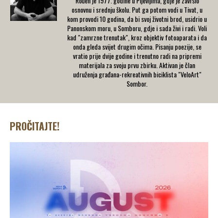
Rođen je 1977. godine u Pljevljima, gdje je završio
osnovnu i srednju školu. Put ga potom vodi u Tivat, u
kom provodi 10 godina, da bi svoj životni brod, usidrio u
Panonskom moru, u Somboru, gdje i sada živi i radi. Voli
kad "zamrzne trenutak", kroz objektiv fotoaparata i da
onda gleda svijet drugim očima. Pisanju poezije, se
vratio prije dvije godine i trenutno radi na pripremi
materijala za svoju prvu zbirku. Aktivan je član
udruženja građana-rekreativnih biciklista "VeloArt"
Sombor.
PROČITAJTE!