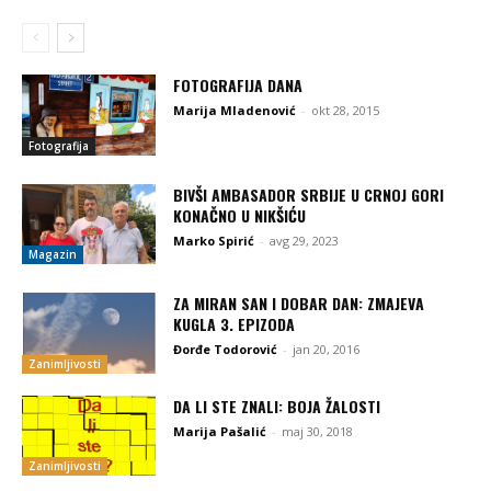
FOTOGRAFIJA DANA
Marija Mladenović
-
okt 28, 2015
Fotografija
BIVŠI AMBASADOR SRBIJE U CRNOJ GORI
KONAČNO U NIKŠIĆU
Marko Spirić
-
avg 29, 2023
Magazin
ZA MIRAN SAN I DOBAR DAN: ZMAJEVA
KUGLA 3. EPIZODA
Đorđe Todorović
-
jan 20, 2016
Zanimljivosti
DA LI STE ZNALI: BOJA ŽALOSTI
Marija Pašalić
-
maj 30, 2018
Zanimljivosti