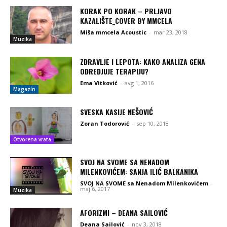
KORAK PO KORAK – PRLJAVO
KAZALIŠTE_COVER BY MMCELA
Miša mmcela Acoustic
-
mar 23, 2018
Muzika
ZDRAVLJE I LEPOTA: KAKO ANALIZA GENA
ODREDJUJE TERAPIJU?
Ema Vitković
-
avg 1, 2016
Magazin
SVESKA KASIJE NEŠOVIĆ
Zoran Todorović
-
sep 10, 2018
Otvorena vrata
SVOJ NA SVOME SA NENADOM
MILENKOVIĆEM: SANJA ILIĆ BALKANIKA
SVOJ NA SVOME sa Nenadom Milenkovićem
-
maj 6, 2017
Muzika
AFORIZMI – DEANA SAILOVIĆ
Deana Sailović
-
nov 3, 2018