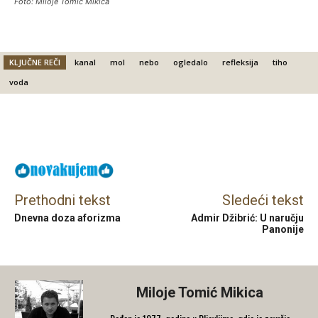
Foto: Miloje Tomić Mikica
KLJUČNE REČI
kanal
mol
nebo
ogledalo
refleksija
tiho
voda
Facebook
X
Email
Prethodni tekst
Sledeći tekst
Dnevna doza aforizma
Admir Džibrić: U naručju
Panonije
Miloje Tomić Mikica