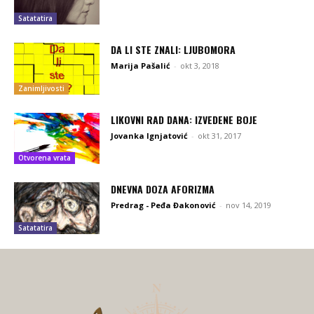
Satatatira
DA LI STE ZNALI: LJUBOMORA
Marija Pašalić
-
okt 3, 2018
Zanimljivosti
LIKOVNI RAD DANA: IZVEDENE BOJE
Jovanka Ignjatović
-
okt 31, 2017
Otvorena vrata
DNEVNA DOZA AFORIZMA
Predrag - Peđa Đakonović
-
nov 14, 2019
Satatatira