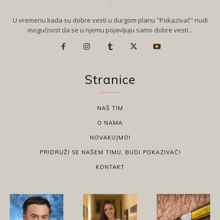
U vremenu kada su dobre vesti u durgom planu "Pokazivač" nudi
mogućnost da se u njemu pojavljuju samo dobre vesti...
Stranice
NAŠ TIM
O NAMA
NOVAKUJMO!
PRIDRUŽI SE NAŠEM TIMU, BUDI POKAZIVAČ!
KONTAKT