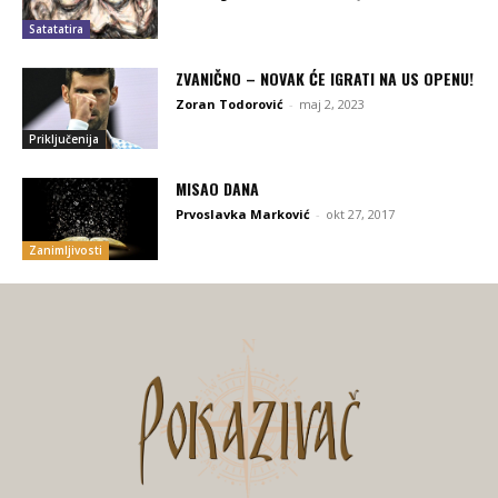
Satatatira
ZVANIČNO – NOVAK ĆE IGRATI NA US OPENU!
Zoran Todorović
-
maj 2, 2023
Priključenija
MISAO DANA
Prvoslavka Marković
-
okt 27, 2017
Zanimljivosti