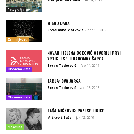
Marija Mladenović
-
feb 4, 2015
Fotografija
MISAO DANA
Prvoslavka Marković
-
apr 11, 2017
Zanimljivosti
NOVAK I JELENA ĐOKOVIĆ OTVORILI PRVI
VRTIĆ U SELU NADOMAK ŠAPCA
Zoran Todorović
-
feb 14, 2019
Otvorena vrata
TABLA: DVA JARCA
Zoran Todorović
-
apr 15, 2015
Otvorena vrata
SAŠA MIĆKOVIĆ: PAZI SE LIRIKE
Mićković Saša
-
jan 12, 2019
Mesečina