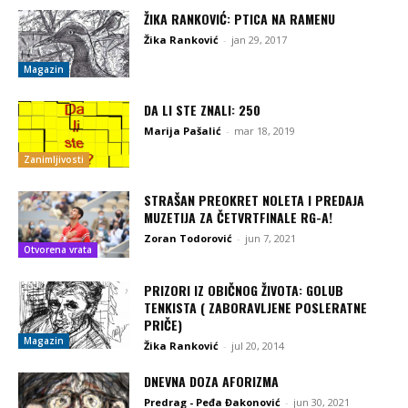
ŽIKA RANKOVIĆ: PTICA NA RAMENU
Žika Ranković
-
jan 29, 2017
Magazin
DA LI STE ZNALI: 250
Marija Pašalić
-
mar 18, 2019
Zanimljivosti
STRAŠAN PREOKRET NOLETA I PREDAJA
MUZETIJA ZA ČETVRTFINALE RG-A!
Zoran Todorović
-
jun 7, 2021
Otvorena vrata
PRIZORI IZ OBIČNOG ŽIVOTA: GOLUB
TENKISTA ( ZABORAVLJENE POSLERATNE
PRIČE)
Magazin
Žika Ranković
-
jul 20, 2014
DNEVNA DOZA AFORIZMA
Predrag - Peđa Đakonović
-
jun 30, 2021