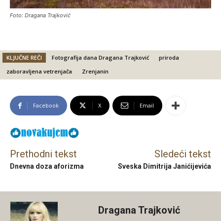
Foto: Dragana Trajković
KLJUČNE REČI
Fotografija dana Dragana Trajković
priroda
zaboravljena vetrenjača
Zrenjanin
Facebook
X
Email
Prethodni tekst
Sledeći tekst
Dnevna doza aforizma
Sveska Dimitrija Janićijevića
Dragana Trajković