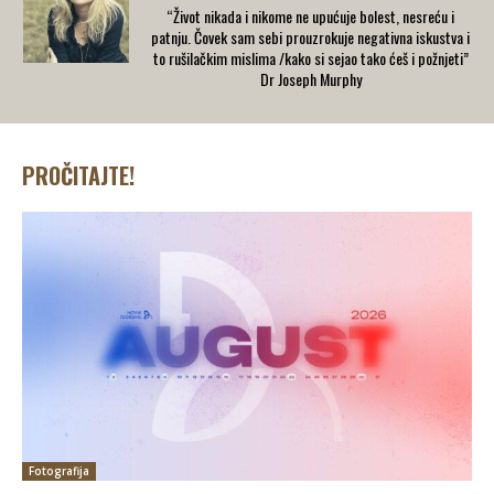
“Život nikada i nikome ne upućuje bolest, nesreću i
patnju. Čovek sam sebi prouzrokuje negativna iskustva i
to rušilačkim mislima /kako si sejao tako ćeš i požnjeti”
Dr Joseph Murphy
PROČITAJTE!
Fotografija