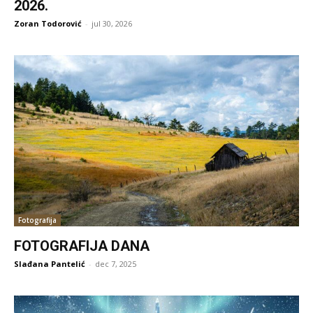
2026.
Zoran Todorović
-
jul 30, 2026
Fotografija
FOTOGRAFIJA DANA
Slađana Pantelić
-
dec 7, 2025