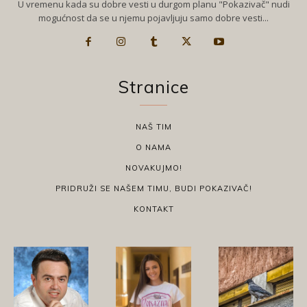
U vremenu kada su dobre vesti u durgom planu "Pokazivač" nudi
mogućnost da se u njemu pojavljuju samo dobre vesti...
Stranice
NAŠ TIM
O NAMA
NOVAKUJMO!
PRIDRUŽI SE NAŠEM TIMU, BUDI POKAZIVAČ!
KONTAKT