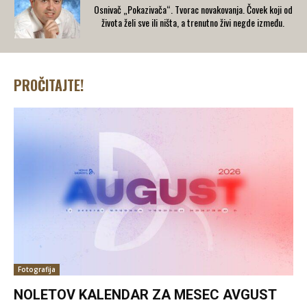
Osnivač „Pokazivača“. Tvorac novakovanja. Čovek koji od
života želi sve ili ništa, a trenutno živi negde između.
PROČITAJTE!
Fotografija
NOLETOV KALENDAR ZA MESEC AVGUST