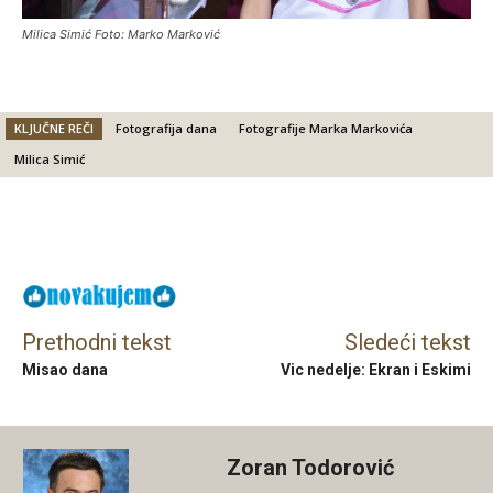
Milica Simić Foto: Marko Marković
KLJUČNE REČI
Fotografija dana
Fotografije Marka Markovića
Milica Simić
Facebook
X
Email
Prethodni tekst
Sledeći tekst
Misao dana
Vic nedelje: Ekran i Eskimi
Zoran Todorović