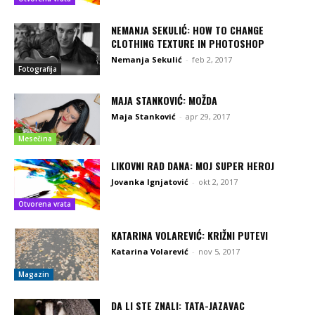
NEMANJA SEKULIĆ: HOW TO CHANGE
CLOTHING TEXTURE IN PHOTOSHOP
Nemanja Sekulić
-
feb 2, 2017
Fotografija
MAJA STANKOVIĆ: MOŽDA
Maja Stanković
-
apr 29, 2017
Mesečina
LIKOVNI RAD DANA: MOJ SUPER HEROJ
Jovanka Ignjatović
-
okt 2, 2017
Otvorena vrata
KATARINA VOLAREVIĆ: KRIŽNI PUTEVI
Katarina Volarević
-
nov 5, 2017
Magazin
DA LI STE ZNALI: TATA-JAZAVAC