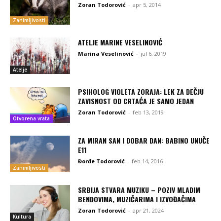
Zoran Todorović
-
apr 5, 2014
Zanimljivosti
ATELJE MARINE VESELINOVIĆ
Marina Veselinović
-
jul 6, 2019
Atelje
PSIHOLOG VIOLETA ZORAJA: LEK ZA DEČJU
ZAVISNOST OD CRTAĆA JE SAMO JEDAN
Zoran Todorović
-
feb 13, 2019
Otvorena vrata
ZA MIRAN SAN I DOBAR DAN: BABINO UNUČE
E11
Đorđe Todorović
-
feb 14, 2016
Zanimljivosti
SRBIJA STVARA MUZIKU – POZIV MLADIM
BENDOVIMA, MUZIČARIMA I IZVOĐAČIMA
Zoran Todorović
-
apr 21, 2024
Kultura