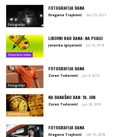
FOTOGRAFIJA DANA
Dragana Trajković
-
dec 25, 2017
Fotografija
LIKOVNI RAD DANA: NA PIJACI
Jovanka Ignjatović
-
jul 16, 2014
Otvorena vrata
FOTOGRAFIJA DANA
Zoran Todorović
-
jun 4, 2015
Fotografija
NA DANAŠNJI DAN: 18. JUN
Zoran Todorović
-
jun 18, 2019
Zanimljivosti
FOTOGRAFIJA DANA
Dragana Trajković
-
okt 15, 2018