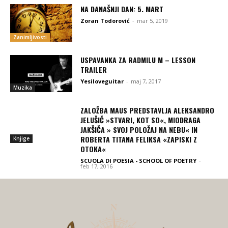
NA DANAŠNJI DAN: 5. MART
Zoran Todorović
-
mar 5, 2019
Zanimljivosti
USPAVANKA ZA RADMILU M – LESSON
TRAILER
Yesiloveguitar
-
maj 7, 2017
Muzika
ZALOŽBA MAUS PREDSTAVLJA ALEKSANDRO
JELUŠIČ »STVARI, KOT SO«, MIODRAGA
JAKŠIČA » SVOJ POLOŽAJ NA NEBU« IN
ROBERTA TITANA FELIKSA «ZAPISKI Z
Knjige
OTOKA«
SCUOLA DI POESIA - SCHOOL OF POETRY
-
feb 17, 2016