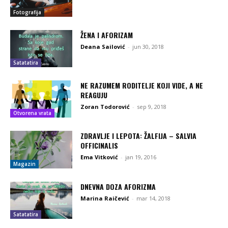
Fotografija
ŽENA I AFORIZAM
Deana Sailović
-
jun 30, 2018
Satatatira
NE RAZUMEM RODITELJE KOJI VIDE, A NE
REAGUJU
Zoran Todorović
-
sep 9, 2018
Otvorena vrata
ZDRAVLJE I LEPOTA: ŽALFIJA – SALVIA
OFFICINALIS
Ema Vitković
-
jan 19, 2016
Magazin
DNEVNA DOZA AFORIZMA
Marina Raičević
-
mar 14, 2018
Satatatira