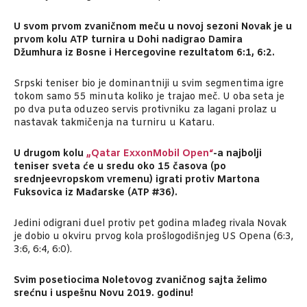
U svom prvom zvaničnom meču u novoj sezoni Novak je u
prvom kolu ATP turnira u Dohi nadigrao Damira
Džumhura iz Bosne i Hercegovine rezultatom 6:1, 6:2.
Srpski teniser bio je dominantniji u svim segmentima igre
tokom samo 55 minuta koliko je trajao meč. U oba seta je
po dva puta oduzeo servis protivniku za lagani prolaz u
nastavak takmičenja na turniru u Kataru.
U drugom kolu
„Qatar ExxonMobil Open“
-a najbolji
teniser sveta će u sredu oko 15 časova (po
srednjeevropskom vremenu) igrati protiv Martona
Fuksovica iz Mađarske (ATP #36).
Jedini odigrani duel protiv pet godina mlađeg rivala Novak
je dobio u okviru prvog kola prošlogodišnjeg US Opena (6:3,
3:6, 6:4, 6:0).
Svim posetiocima Noletovog zvaničnog sajta želimo
srećnu i uspešnu Novu 2019. godinu!