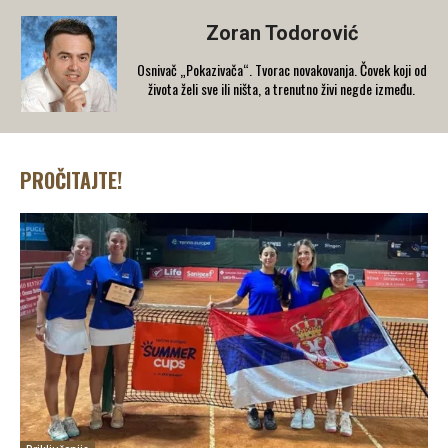
Zoran Todorović
Osnivač „Pokazivača“. Tvorac novakovanja. Čovek koji od
života želi sve ili ništa, a trenutno živi negde između.
PROČITAJTE!