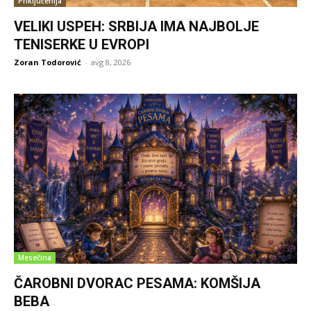
Priključenija
VELIKI USPEH: SRBIJA IMA NAJBOLJE
TENISERKE U EVROPI
Zoran Todorović
-
avg 8, 2026
Mesečina
ČAROBNI DVORAC PESAMA: KOMŠIJA
BEBA