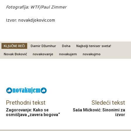
Fotografija: WTF/Paul Zimmer
Izvor: novakdjokovic.com
KLJUČNE REČI
Damir Džumhur
Doha
Najbolji teniser sveta!
Novak Đoković
novakovanje
novakujem
novakujmo
Facebook
X
Email
Prethodni tekst
Sledeći tekst
Zagorovanje: Kako se
Saša Mićković: Sinonimi za
osmišljava „zavera bogova“
izvor