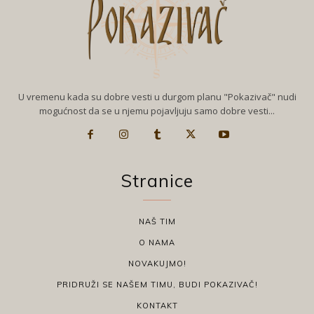
U vremenu kada su dobre vesti u durgom planu "Pokazivač" nudi
mogućnost da se u njemu pojavljuju samo dobre vesti...
Stranice
NAŠ TIM
O NAMA
NOVAKUJMO!
PRIDRUŽI SE NAŠEM TIMU, BUDI POKAZIVAČ!
KONTAKT