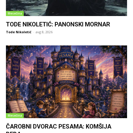
Mesečina
TODE NIKOLETIĆ: PANONSKI MORNAR
Tode Nikoletić
-
avg 8, 2026
Mesečina
ČAROBNI DVORAC PESAMA: KOMŠIJA