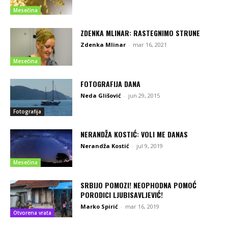
Mesečina
ZDENKA MLINAR: RASTEGNIMO STRUNE
Zdenka Mlinar
-
mar 16, 2021
Mesečina
FOTOGRAFIJA DANA
Neda Glišović
-
jun 29, 2015
Fotografija
NERANDŽA KOSTIĆ: VOLI ME DANAS
Nerandža Kostić
-
jul 9, 2019
Mesečina
SRBIJO POMOZI! NEOPHODNA POMOĆ
PORODICI LJUBISAVLJEVIĆ!
Marko Spirić
-
mar 16, 2019
Otvorena vrata