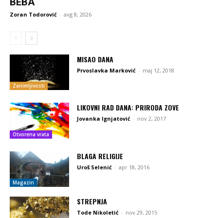
BEBA
Zoran Todorović
-
avg 8, 2026
MISAO DANA
Prvoslavka Marković
-
maj 12, 2018
Zanimljivosti
LIKOVNI RAD DANA: PRIRODA ZOVE
Jovanka Ignjatović
-
nov 2, 2017
Otvorena vrata
BLAGA RELIGIJE
Uroš Selenić
-
apr 18, 2016
Magazin
STREPNJA
Tode Nikoletić
-
nov 29, 2015