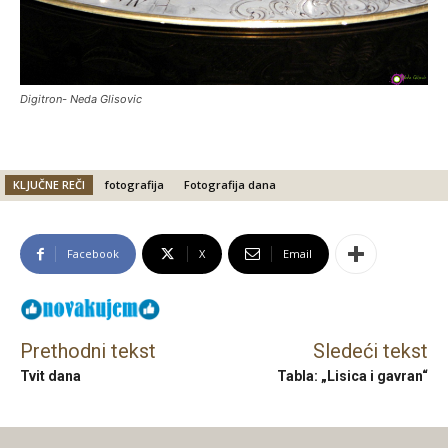
Digitron- Neda Glisovic
KLJUČNE REČI
fotografija
Fotografija dana
Facebook
X
Email
Prethodni tekst
Sledeći tekst
Tvit dana
Tabla: „Lisica i gavran“