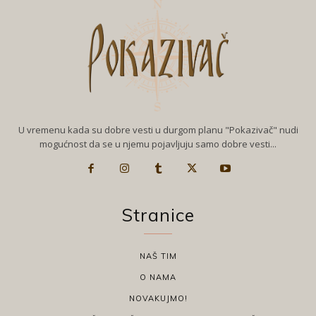
U vremenu kada su dobre vesti u durgom planu "Pokazivač" nudi
mogućnost da se u njemu pojavljuju samo dobre vesti...
Stranice
NAŠ TIM
O NAMA
NOVAKUJMO!