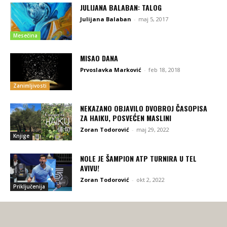
JULIJANA BALABAN: TALOG
Julijana Balaban
-
maj 5, 2017
Mesečina
MISAO DANA
Prvoslavka Marković
-
feb 18, 2018
Zanimljivosti
NEKAZANO OBJAVILO DVOBROJ ČASOPISA
ZA HAIKU, POSVEĆEN MASLINI
Zoran Todorović
-
maj 29, 2022
Knjige
NOLE JE ŠAMPION ATP TURNIRA U TEL
AVIVU!
Zoran Todorović
-
okt 2, 2022
Priključenija