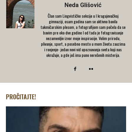
Neda Glišović
Član sam Lingvističke sekcije u I kragujevačkoj
gimnaziji, osam godina sam se aktivno bavila
takmičarskim plesom, a fotografijom sam počela da se
bavim pre oko dve godine I od tada je fotogravisanje
nezamenljiv izvor moje inspiracije. Volim prirodu,
plivanje, sport, a posebno mesto u mom životu zauzima
i ronjenje- jedan novi vid upoznavanja sveta koji nas
okružuje, a gde još ima puno nerešenih misterija.
PROČITAJTE!