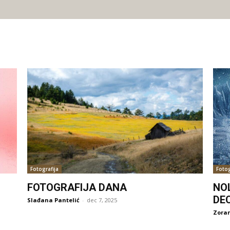
Fotografija
Fotog
FOTOGRAFIJA DANA
NO
DE
Slađana Pantelić
-
dec 7, 2025
Zoran