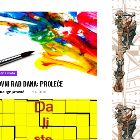
rena vrata
OVNI RAD DANA: PROLEĆE
ka Ignjatović
-
jun 4, 2016