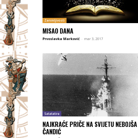
Zanimljivosti
MISAO DANA
Prvoslavka Marković
-
mar 3, 2017
Satatatira
NAJKRAĆE PRIČE NA SVIJETU NEBOJŠA
ČANDIĆ