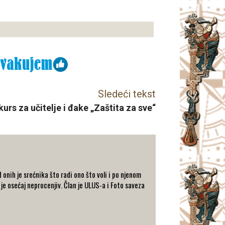
Sledeći tekst
rs za učitelje i đake „Zaštita za sve“
 onih je srećnika što radi ono što voli i po njenom
i je osećaj neprocenjiv. Član je ULUS-a i Foto saveza