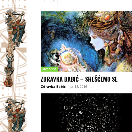
Mesečina
ZDRAVKA BABIĆ – SREŠĆEMO SE
Zdravka Babić
-
jul 16, 2016