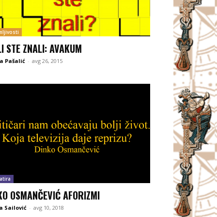
ljivosti
LI STE ZNALI: AVAKUM
a Pašalić
-
avg 26, 2015
atira
KO OSMANČEVIĆ AFORIZMI
 Sailović
-
avg 10, 2018