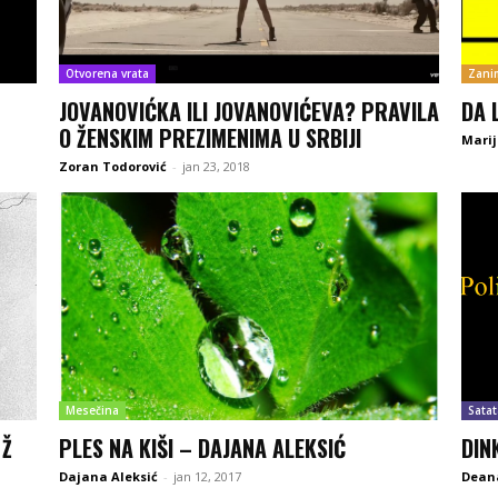
Otvorena vrata
Zanim
JOVANOVIĆKA ILI JOVANOVIĆEVA? PRAVILA
DA 
O ŽENSKIM PREZIMENIMA U SRBIJI
Marij
Zoran Todorović
-
jan 23, 2018
Mesečina
Satat
 Ž
PLES NA KIŠI – DAJANA ALEKSIĆ
DIN
Dajana Aleksić
-
jan 12, 2017
Deana