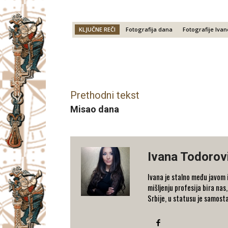
KLJUČNE REČI
Fotografija dana
Fotografije Iva
Facebook
X
Email
Prethodni tekst
Misao dana
Ivana Todorov
Ivana je stalno među javom i
mišljenju profesija bira nas
Srbije, u statusu je samost