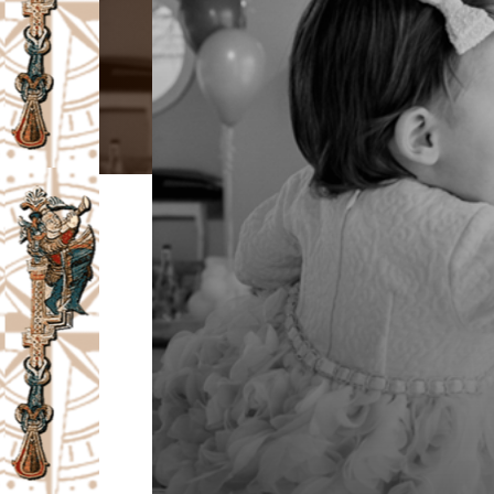
I
V
A
Č