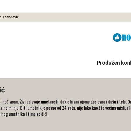
ne Todorović
Viber
ReddIt
Produžen konku
ić
 međ snom. Živi od svoje umetnosti, dakle hrani njome doslovno i dušu i telo. Od
, a ne mi nju. Biti umetnik je posao od 24 sata, nije lako kao što većina misli, al
alnog umetnika i time se diči.