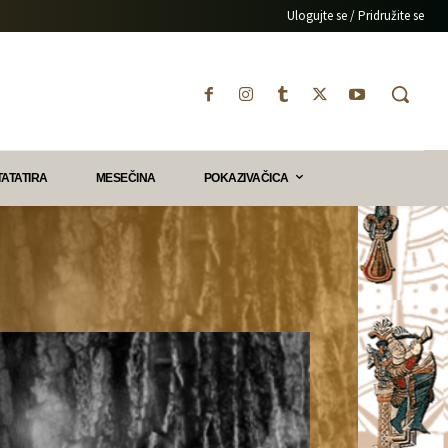
Ulogujte se / Pridružite se
TATATIRA
MESEČINA
POKAZIVAČICA