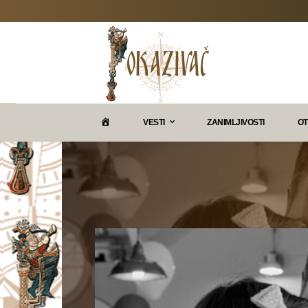
P
VESTI
ZANIMLJIVOSTI
OT
O
K
A
Z