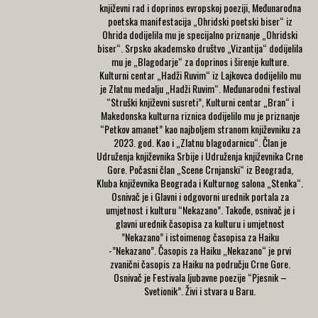
književni rad i doprinos evropskoj poeziji, Međunarodna
poetska manifestacija „Ohridski poetski biser“ iz
Ohrida dodijelila mu je specijalno priznanje „Ohridski
biser“. Srpsko akademsko društvo „Vizantija“ dodijelila
mu je „Blagodarje“ za doprinos i širenje kulture.
Kulturni centar „Hadži Ruvim“ iz Lajkovca dodijelilo mu
je Zlatnu medalju „Hadži Ruvim“. Međunarodni festival
“Struški književni susreti”, Kulturni centar „Bran“ i
Makedonska kulturna riznica dodijelilo mu je priznanje
“Petkov amanet” kao najboljem stranom književniku za
2023. god. Kao i „Zlatnu blagodarnicu“. Član je
Udruženja književnika Srbije i Udruženja književnika Crne
Gore. Počasni član „Scene Crnjanski“ iz Beograda,
Kluba književnika Beograda i Kulturnog salona „Stenka“.
Osnivač je i Glavni i odgovorni urednik portala za
umjetnost i kulturu “Nekazano”. Takođe, osnivač je i
glavni urednik časopisa za kulturu i umjetnost
”Nekazano” i istoimenog časopisa za Haiku
-”Nekazano”. Časopis za Haiku „Nekazano“ je prvi
zvanični časopis za Haiku na području Crne Gore.
Osnivač je Festivala ljubavne poezije “Pjesnik –
Svetionik”. Živi i stvara u Baru.