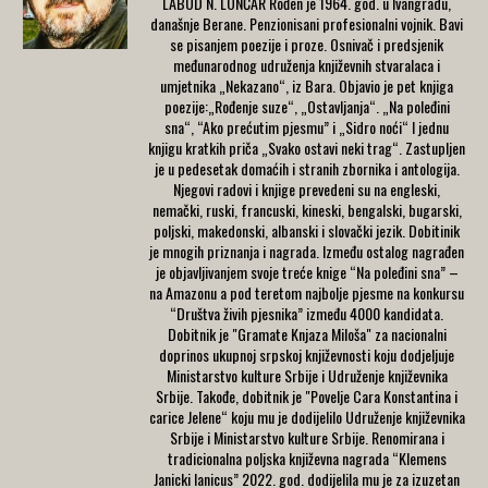
LABUD N. LONČAR Rođen je 1964. god. u Ivangradu,
današnje Berane. Penzionisani profesionalni vojnik. Bavi
se pisanjem poezije i proze. Osnivač i predsjenik
međunarodnog udruženja književnih stvaralaca i
umjetnika „Nekazano“, iz Bara. Objavio je pet knjiga
poezije:„Rođenje suze“, „Ostavljanja“. „Na poleđini
sna“, “Ako prećutim pjesmu” i „Sidro noći“ I jednu
knjigu kratkih priča „Svako ostavi neki trag“. Zastupljen
je u pedesetak domaćih i stranih zbornika i antologija.
Njegovi radovi i knjige prevedeni su na engleski,
nemački, ruski, francuski, kineski, bengalski, bugarski,
poljski, makedonski, albanski i slovački jezik. Dobitinik
je mnogih priznanja i nagrada. Između ostalog nagrađen
je objavljivanjem svoje treće knige “Na poleđini sna” –
na Amazonu a pod teretom najbolje pjesme na konkursu
“Društva živih pjesnika” između 4000 kandidata.
Dobitnik je "Gramate Knjaza Miloša" za nacionalni
doprinos ukupnoj srpskoj književnosti koju dodjeljuje
Ministarstvo kulture Srbije i Udruženje književnika
Srbije. Takođe, dobitnik je "Povelje Cara Konstantina i
carice Jelene“ koju mu je dodijelilo Udruženje književnika
Srbije i Ministarstvo kulture Srbije. Renomirana i
tradicionalna poljska književna nagrada “Klemens
Janicki Ianicus” 2022. god. dodijelila mu je za izuzetan