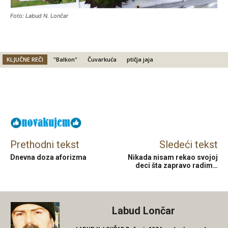
Foto: Labud N. Lončar
KLJUČNE REČI
"Balkon"
Čuvarkuća
ptičja jaja
Facebook
X
Email
Prethodni tekst
Sledeći tekst
Dnevna doza aforizma
Nikada nisam rekao svojoj
deci šta zapravo radim…
Labud Lončar