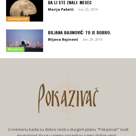
DA LI STE ZNALI: MESEC
Marija Pašalić
-
nov 22, 2014
Zanimljivosti
BILJANA BAJINOVIĆ: TO JE DOBRO.
Biljana Bajinović
-
dec 29, 2016
Mesečina
U vremenu kada su dobre vesti u durgom planu "Pokazivač" nudi
mogućnost da se u njemu pojavljuju samo dobre vesti...