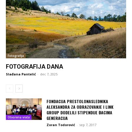
Fotografija
FOTOGRAFIJA DANA
Slađana Pantelić
-
dec 7, 2025
FONDACIJA PRESTOLONASLEDNIKA
ALEKSANDRA ZA OBRAZOVANJE I LINK
GROUP DODELILI STIPENDIJE ĐACIMA
GENERACIJA
Otvorena vrata
Zoran Todorović
-
sep 7, 2017