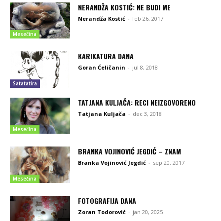
NERANDŽA KOSTIĆ: NE BUDI ME
Nerandža Kostić
-
feb 26, 2017
Mesečina
KARIKATURA DANA
Goran Ćeličanin
-
jul 8, 2018
Satatatira
TATJANA KULJAČA: RECI NEIZGOVORENO
Tatjana Kuljača
-
dec 3, 2018
Mesečina
BRANKA VOJINOVIĆ JEGDIĆ – ZNAM
Branka Vojinović Jegdić
-
sep 20, 2017
Mesečina
FOTOGRAFIJA DANA
Zoran Todorović
-
jan 20, 2025