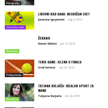
Fotografija
LIKOVNI RAD DANA: NEOBIČAN CVET
Jovanka Ignjatović
-
avg 4, 2014
Otvorena vrata
ČEKANJE
Admir Džibrić
-
jan 15, 2016
Mesečina
TENIS DAME: JELENA U FINALU
Uroš Selenić
-
sep 23, 2016
Priključenija
TATJANA KULJAČA: IDEALAN SPORT ZA
MAME
Tatjana Kuljača
-
okt 22, 2018
Mesečina