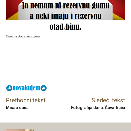
Dnevna doza aforizma
Facebook
X
Email
Prethodni tekst
Sledeći tekst
Misao dana
Fotografija dana: Čuvarkuća