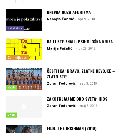
DNEVNA DOZA AFORIZMA
Nebojša Čandić
-
apr 9, 2018
Satatatira
DA LI STE ZNALI: PSIHOLOŠKA KRIZA
Marija Pašalić
-
nov 28, 2018
Zanimljivosti
ČESTITKA: BRAVO, ZLATNE DEVOJKE –
ZLATO STE!
Zoran Todorović
-
sep 8, 2019
Vesti
ZAKOTRLJAJ ME OKO SVETA: HIOS
Zoran Todorović
-
maj 8, 2016
Vesti
FILM: THE IRISHMAN (2019)