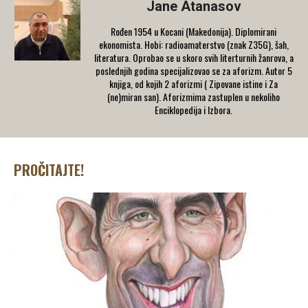
Jane Atanasov
Rođen 1954 u Kocani (Makedonija). Diplomirani
ekonomista. Hobi: radioamaterstvo (znak Z35G), šah,
literatura. Oprobao se u skoro svih literturnih žanrova, a
poslednjih godina specijalizovao se za aforizm. Autor 5
knjiga, od kojih 2 aforizmi ( Zipovane istine i Za
(ne)miran san). Aforizmima zastuplen u nekoliho
Enciklopedija i Izbora.
PROČITAJTE!