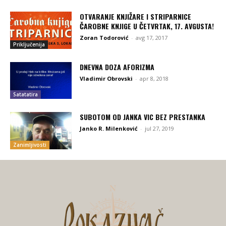
OTVARANJE KNJIŽARE I STRIPARNICE
ČAROBNE KNJIGE U ČETVRTAK, 17. AVGUSTA!
Zoran Todorović
-
avg 17, 2017
Priključenija
DNEVNA DOZA AFORIZMA
Vladimir Obrovski
-
apr 8, 2018
Satatatira
SUBOTOM OD JANKA VIC BEZ PRESTANKA
Janko R. Milenković
-
jul 27, 2019
Zanimljivosti