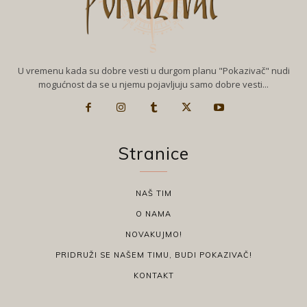
U vremenu kada su dobre vesti u durgom planu "Pokazivač" nudi
mogućnost da se u njemu pojavljuju samo dobre vesti...
Stranice
NAŠ TIM
O NAMA
NOVAKUJMO!
PRIDRUŽI SE NAŠEM TIMU, BUDI POKAZIVAČ!
KONTAKT