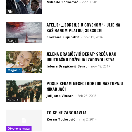
Mihailo Todorović
-
dec 3, 2019
Film
ATELJE: „JEDRENJE U CRVENOM“- ULJE NA
KAŠIRANOM PLATNU; 30X30CM
Snežana Kujundžić
-
nov 11, 2016
Atelje
JELENA DRAGIČEVIĆ BERAT: SREĆA KAO
UNUTRAŠNJI DOŽIVLJAJ ZADOVOLJSTVA
Jelena Dragičević Berat
-
nov 18, 2017
Magazin
POSLE SEDAM MESECI GOBLINI NASTUPAJU
NIKAD JAČI
Julijana Vincan
-
feb 28, 2018
Kultura
TO SE NE ZABORAVLJA
Zoran Todorović
-
maj 2, 2014
Otvorena vrata