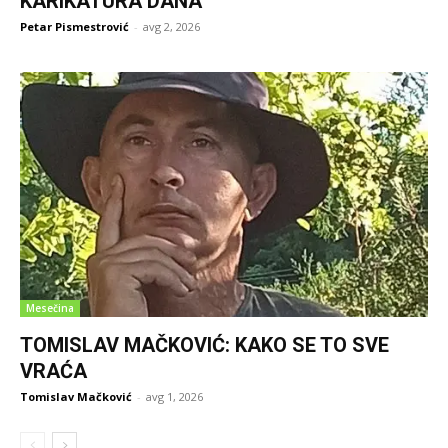
KARIKATURA DANA
Petar Pismestrović
-
avg 2, 2026
Mesečina
TOMISLAV MAČKOVIĆ: KAKO SE TO SVE
VRAĆA
Tomislav Mačković
-
avg 1, 2026