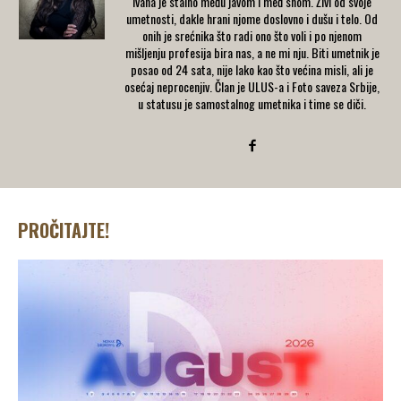
Ivana je stalno među javom i međ snom. Živi od svoje
umetnosti, dakle hrani njome doslovno i dušu i telo. Od
onih je srećnika što radi ono što voli i po njenom
mišljenju profesija bira nas, a ne mi nju. Biti umetnik je
posao od 24 sata, nije lako kao što većina misli, ali je
osećaj neprocenjiv. Član je ULUS-a i Foto saveza Srbije,
u statusu je samostalnog umetnika i time se diči.
PROČITAJTE!