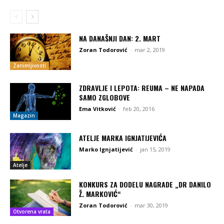
NA DANAŠNJI DAN: 2. MART
Zoran Todorović
-
mar 2, 2019
Zanimljivosti
ZDRAVLJE I LEPOTA: REUMA – NE NAPADA
SAMO ZGLOBOVE
Ema Vitković
-
feb 20, 2016
Magazin
ATELJE MARKA IGNJATIJEVIĆA
Marko Ignjatijević
-
jan 15, 2019
Atelje
KONKURS ZA DODELU NAGRADE „DR DANILO
Ž. MARKOVIĆ“
Zoran Todorović
-
mar 30, 2019
Otvorena vrata