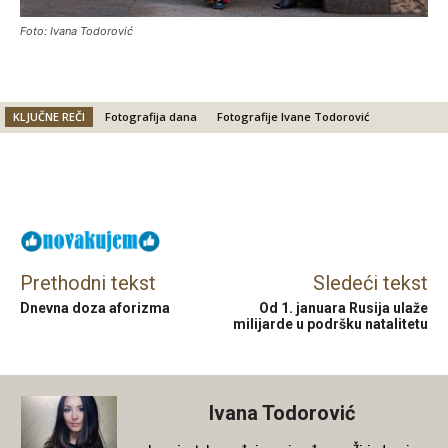
Foto: Ivana Todorović
KLJUČNE REČI
Fotografija dana
Fotografije Ivane Todorović
Facebook
X
Email
Prethodni tekst
Sledeći tekst
Dnevna doza aforizma
Od 1. januara Rusija ulaže
milijarde u podršku natalitetu
Ivana Todorović