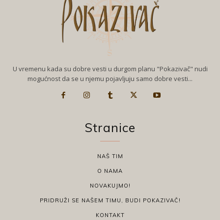
U vremenu kada su dobre vesti u durgom planu "Pokazivač" nudi
mogućnost da se u njemu pojavljuju samo dobre vesti...
Stranice
NAŠ TIM
O NAMA
NOVAKUJMO!
PRIDRUŽI SE NAŠEM TIMU, BUDI POKAZIVAČ!
KONTAKT