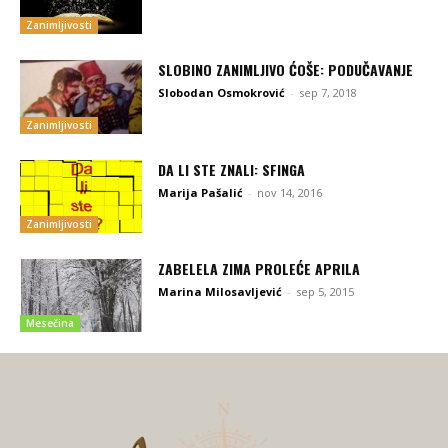
Zanimljivosti
SLOBINO ZANIMLJIVO ĆOŠE: PODUČAVANJE
Slobodan Osmokrović
-
sep 7, 2018
Zanimljivosti
DA LI STE ZNALI: SFINGA
Marija Pašalić
-
nov 14, 2016
Zanimljivosti
ZABELELA ZIMA PROLEĆE APRILA
Marina Milosavljević
-
sep 5, 2015
Mesečina