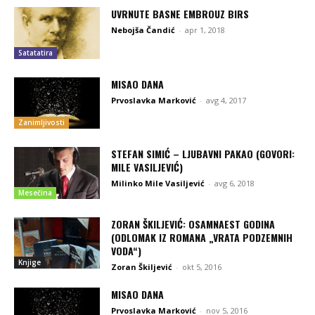
UVRNUTE BASNE EMBROUZ BIRS
Nebojša Čandić
-
apr 1, 2018
Satatatira
MISAO DANA
Prvoslavka Marković
-
avg 4, 2017
Zanimljivosti
STEFAN SIMIĆ – LJUBAVNI PAKAO (GOVORI:
MILE VASILJEVIĆ)
Milinko Mile Vasiljević
-
avg 6, 2018
Mesečina
ZORAN ŠKILJEVIĆ: OSAMNAEST GODINA
(ODLOMAK IZ ROMANA „VRATA PODZEMNIH
VODA“)
Knjige
Zoran Škiljević
-
okt 5, 2016
MISAO DANA
Prvoslavka Marković
-
nov 5, 2016