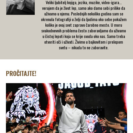
Veliki ljubitelj knjiga, jezika, muzike, video-igara...
verujem da je život lep, samo ako damo sebi prilike da
uživamo u njemu. Poslednjih nekoliko godina sam se
okrenula fotografiji u želji da ljudima oko sebe pokažem
koliko je ovaj svet zapravo čarobno mesto. U moru
svakodnevnih problema često zaboravljamo da uživamo
u čistoj lepoti koja se krije svuda oko nas. Samo treba
otvoriti oči i uživati. Živimo u bajkovitom i prelepom
svetu – nikada to ne zaboravite.
PROČITAJTE!