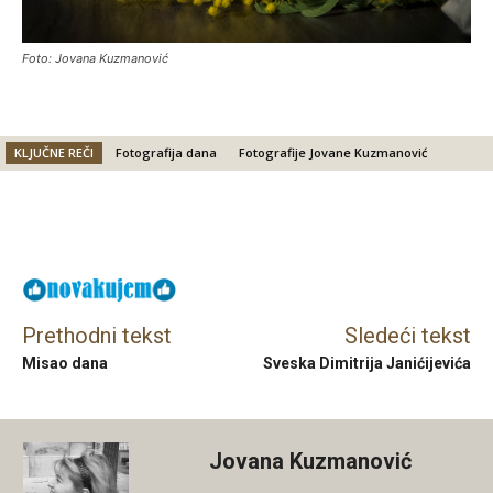
Foto: Jovana Kuzmanović
KLJUČNE REČI
Fotografija dana
Fotografije Jovane Kuzmanović
Facebook
X
Email
Prethodni tekst
Sledeći tekst
Misao dana
Sveska Dimitrija Janićijevića
Jovana Kuzmanović