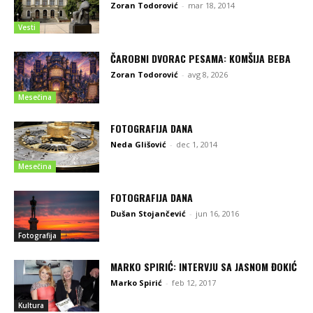
Zoran Todorović
-
mar 18, 2014
Vesti
ČAROBNI DVORAC PESAMA: KOMŠIJA BEBA
Zoran Todorović
-
avg 8, 2026
Mesečina
FOTOGRAFIJA DANA
Neda Glišović
-
dec 1, 2014
Mesečina
FOTOGRAFIJA DANA
Dušan Stojančević
-
jun 16, 2016
Fotografija
MARKO SPIRIĆ: INTERVJU SA JASNOM ĐOKIĆ
Marko Spirić
-
feb 12, 2017
Kultura