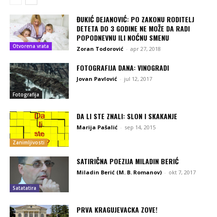
ĐUKIĆ DEJANOVIĆ: PO ZAKONU RODITELJ
DETETA DO 3 GODINE NE MOŽE DA RADI
POPODNEVNU ILI NOĆNU SMENU
Otvorena vrata
Zoran Todorović
-
apr 27, 2018
FOTOGRAFIJA DANA: VINOGRADI
Jovan Pavlović
-
jul 12, 2017
Fotografija
DA LI STE ZNALI: SLON I SKAKANJE
Marija Pašalić
-
sep 14, 2015
Zanimljivosti
SATIRIČNA POEZIJA MILADIN BERIĆ
Miladin Berić (M. B. Romanov)
-
okt 7, 2017
Satatatira
PRVA KRAGUJEVACKA ZOVE!