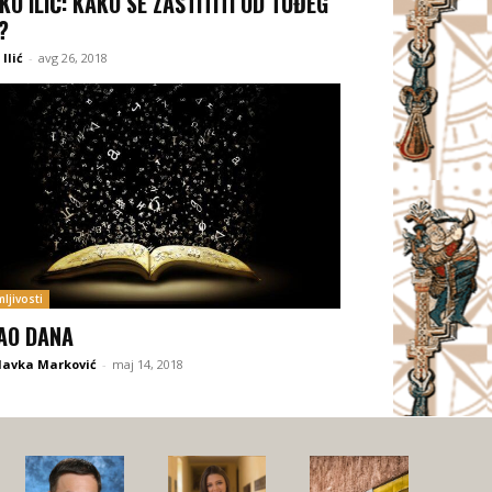
KO ILIĆ: KAKO SE ZAŠTITITI OD TUĐEG
?
Ilić
-
avg 26, 2018
ljivosti
AO DANA
lavka Marković
-
maj 14, 2018