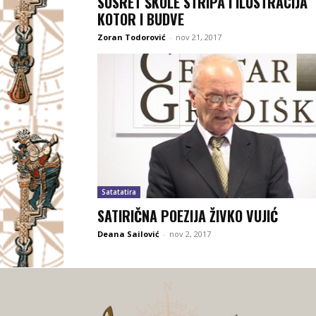
SUSRET ŠKOLE STRIPA I ILUSTRACIJA
KOTOR I BUDVE
Zoran Todorović
-
nov 21, 2017
Satatatira
SATIRIČNA POEZIJA ŽIVKO VUJIĆ
Deana Sailović
-
nov 2, 2017