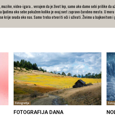
ika, muzike, video-igara... verujem da je život lep, samo ako damo sebi prilike d
i da ljudima oko sebe pokažem koliko je ovaj svet zapravo čarobno mesto. U mo
 se krije svuda oko nas. Samo treba otvoriti oči i uživati. Živimo u bajkovitom 
Fotografija
Fotog
FOTOGRAFIJA DANA
NO