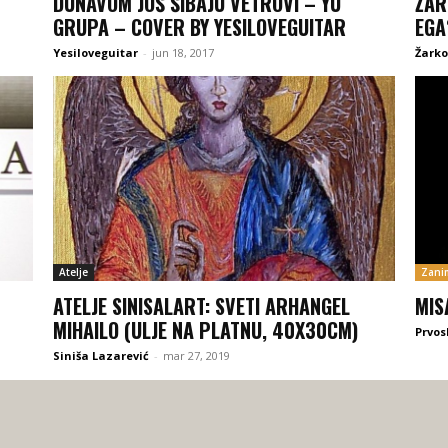
DUNAVOM JOŠ ŠIBAJU VETROVI – YU
ŽAR
GRUPA – COVER BY YESILOVEGUITAR
EGA
Yesiloveguitar
-
jun 18, 2017
Žarko 
Atelje
Zanim
ATELJE SINISALART: SVETI ARHANGEL
MIS
MIHAILO (ULJE NA PLATNU, 40X30CM)
Prvos
Siniša Lazarević
-
mar 27, 2019