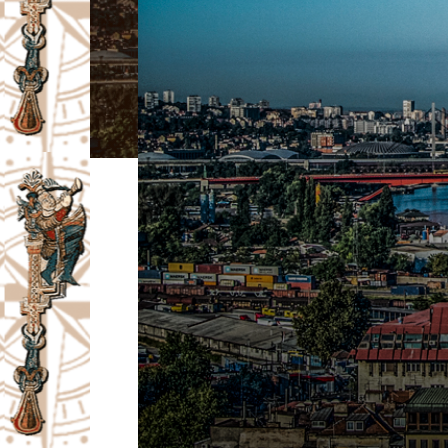
I
V
A
Č