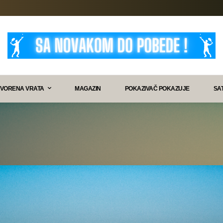
VORENA VRATA
MAGAZIN
POKAZIVAČ POKAZUJE
SA