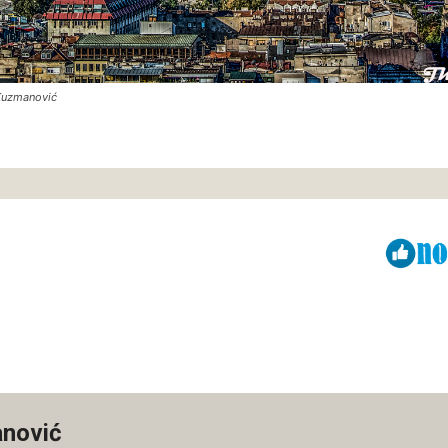
Kuzmanović
Viber
ReddIt
nović