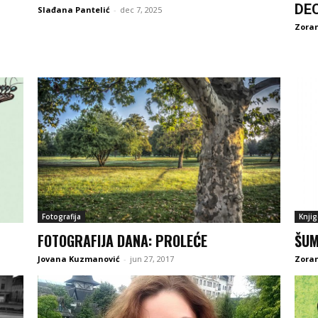
DE
Slađana Pantelić
-
dec 7, 2025
Zoran
Fotografija
Knjig
FOTOGRAFIJA DANA: PROLEĆE
ŠUM
Jovana Kuzmanović
-
jun 27, 2017
Zoran