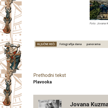
Foto: Jovana 
KLJUČNE REČI
Fotografija dana
panorama
Facebook
X
Email
Prethodni tekst
Plavooka
Jovana Kuzma