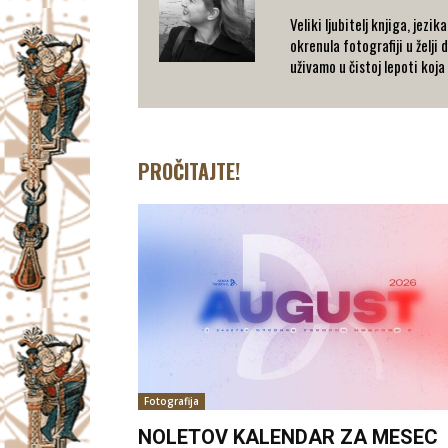
Veliki ljubitelj knjiga, jez
okrenula fotografiji u želj
uživamo u čistoj lepoti koja
PROČITAJTE!
Fotografija
NOLETOV KALENDAR ZA MESEC