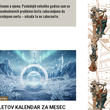
a uživamo u njemu. Poslednjih nekoliko godina sam se
ru svakodnevnih problema često zaboravljamo da
i prelepom svetu – nikada to ne zaboravite.
rafija
LETOV KALENDAR ZA MESEC