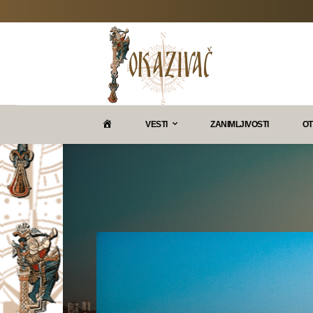
P
VESTI
ZANIMLJIVOSTI
OT
O
K
A
Z