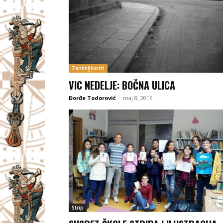
Zanimljivosti
VIC NEDELJE: BOČNA ULICA
Đorđe Todorović
-
maj 8, 2016
Strip