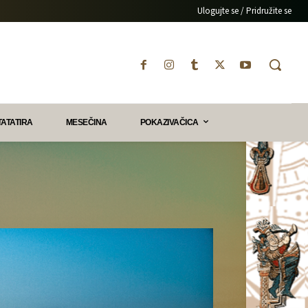
Ulogujte se / Pridružite se
TATATIRA
MESEČINA
POKAZIVAČICA