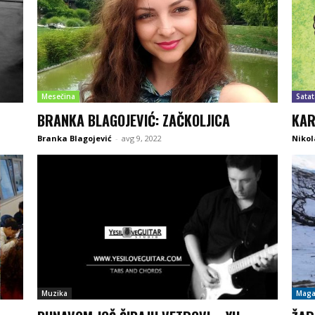
Mesečina
Satat
BRANKA BLAGOJEVIĆ: ZAČKOLJICA
KAR
Branka Blagojević
-
avg 9, 2022
Nikol
Muzika
Maga