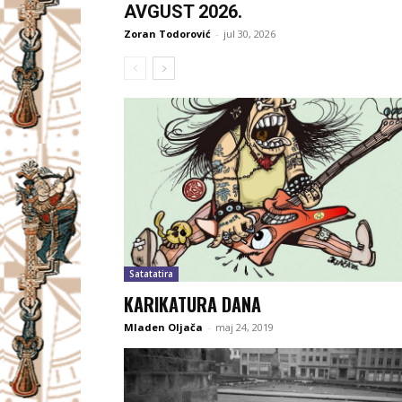
AVGUST 2026.
Zoran Todorović
-
jul 30, 2026
Satatatira
KARIKATURA DANA
Mladen Oljača
-
maj 24, 2019