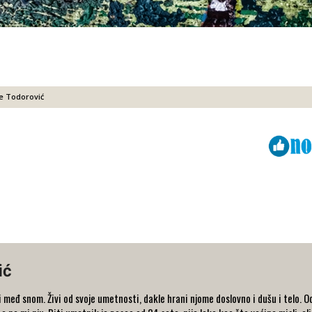
ne Todorović
Viber
ReddIt
ić
 međ snom. Živi od svoje umetnosti, dakle hrani njome doslovno i dušu i telo. Od