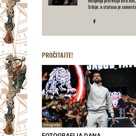
mišljenju profesija bira nas
Srbije, u statusu je samost
PROČITAJTE!
Fotografija
FOTOGRAFIJA DANA