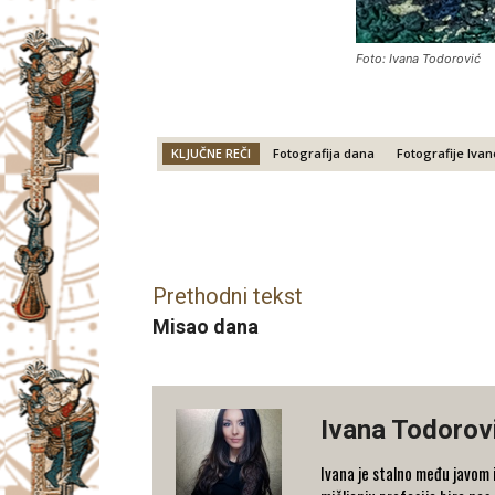
Foto: Ivana Todorović
KLJUČNE REČI
Fotografija dana
Fotografije Iva
Facebook
X
Email
Prethodni tekst
Misao dana
Ivana Todorov
Ivana je stalno među javom i