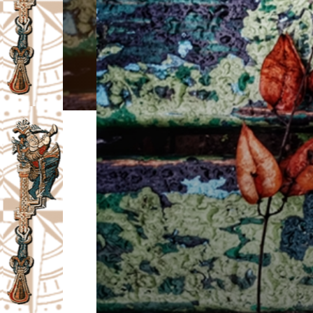
I
V
A
Č