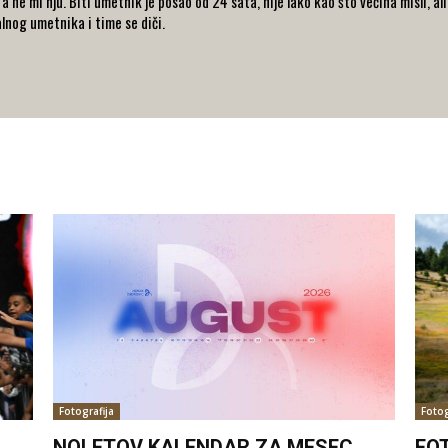
, a ne mi nju. Biti umetnik je posao od 24 sata, nije lako kao što većina misli, al
alnog umetnika i time se diči.
Fotografija
Fotog
NOLETOV KALENDAR ZA MESEC
FO