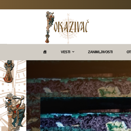
P
VESTI
ZANIMLJIVOSTI
OT
O
K
A
Z