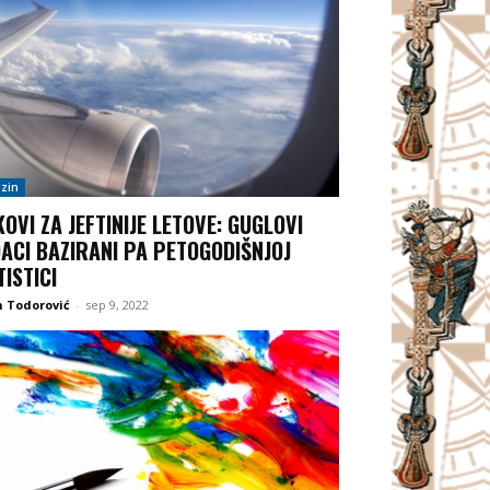
zin
KOVI ZA JEFTINIJE LETOVE: GUGLOVI
ACI BAZIRANI PA PETOGODIŠNJOJ
TISTICI
 Todorović
-
sep 9, 2022