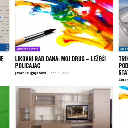
Otvorena vrata
Maga
JE
LIKOVNI RAD DANA: MOJ DRUG – LEŽEĆI
TRI
POLICAJAC
POD
STA
Jovanka Ignjatović
-
dec 13, 2017
Zoran