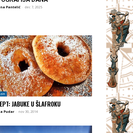
na Pantelić
-
dec 7, 2025
zin
EPT: JABUKE U ŠLAFROKU
na Pudar
-
nov 30, 2014