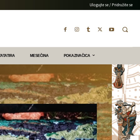
Ulogujte se / Pridružite se
TATATIRA
MESEČINA
POKAZIVAČICA