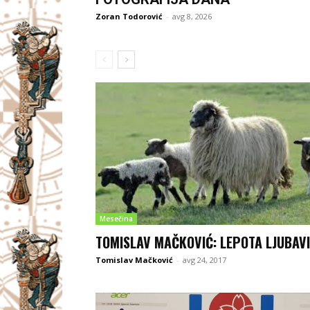
Zoran Todorović
-
avg 8, 2026
Mesečina
TOMISLAV MAČKOVIĆ: LEPOTA LJUBAVI
Tomislav Mačković
-
avg 24, 2017