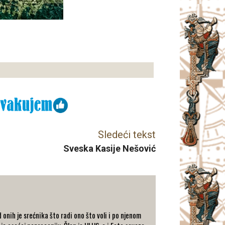
Sledeći tekst
Sveska Kasije Nešović
 onih je srećnika što radi ono što voli i po njenom