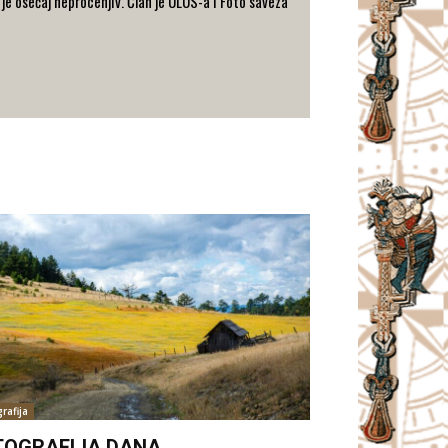
i je osećaj neprocenjiv. Član je ULUS-a i Foto saveza
rafija
TOGRAFIJA DANA