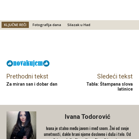
KLJUČNE REČI
Fotografija dana
Silazak u Had
Facebook
X
Email
Prethodni tekst
Sledeći tekst
Za miran san i dobar dan
Tabla: Štampana slova
latinice
Ivana Todorović
Ivana je stalno među javom i međ snom. Živi od svoje
umetnosti, dakle hrani njome doslovno i dušu i telo. Od