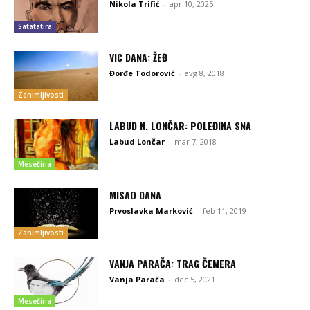
Nikola Trifić
-
apr 10, 2025
Satatatira
VIC DANA: ŽEĐ
Đorđe Todorović
-
avg 8, 2018
Zanimljivosti
LABUD N. LONČAR: POLEĐINA SNA
Labud Lončar
-
mar 7, 2018
Mesečina
MISAO DANA
Prvoslavka Marković
-
feb 11, 2019
Zanimljivosti
VANJA PARAČA: TRAG ČEMERA
Vanja Parača
-
dec 5, 2021
Mesečina