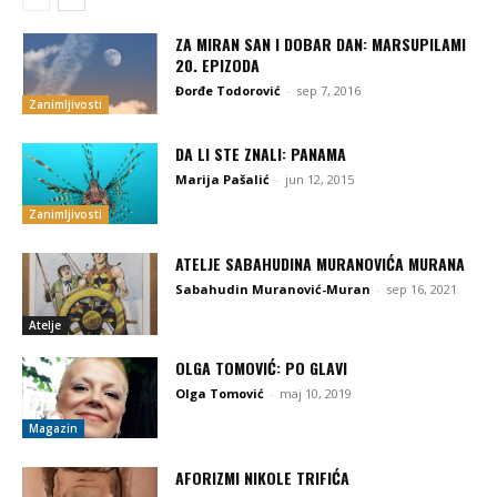
ZA MIRAN SAN I DOBAR DAN: MARSUPILAMI
20. EPIZODA
Đorđe Todorović
-
sep 7, 2016
Zanimljivosti
DA LI STE ZNALI: PANAMA
Marija Pašalić
-
jun 12, 2015
Zanimljivosti
ATELJE SABAHUDINA MURANOVIĆA MURANA
Sabahudin Muranović-Muran
-
sep 16, 2021
Atelje
OLGA TOMOVIĆ: PO GLAVI
Olga Tomović
-
maj 10, 2019
Magazin
AFORIZMI NIKOLE TRIFIĆA