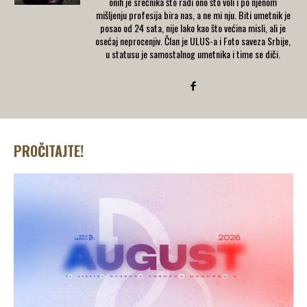
onih je srećnika što radi ono što voli i po njenom
mišljenju profesija bira nas, a ne mi nju. Biti umetnik je
posao od 24 sata, nije lako kao što većina misli, ali je
osećaj neprocenjiv. Član je ULUS-a i Foto saveza Srbije,
u statusu je samostalnog umetnika i time se diči.
PROČITAJTE!