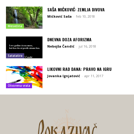
SAŠA MIĆKOVIĆ: ZEMLJA DIVOVA
Mićković Saša
-
feb 10, 2018
Mesečina
DNEVNA DOZA AFORIZMA
Nebojša Čandić
-
jul 16, 2018
Satatatira
LIKOVNI RAD DANA: PRAVO NA IGRU
Jovanka Ignjatović
-
apr 11, 2017
Otvorena vrata