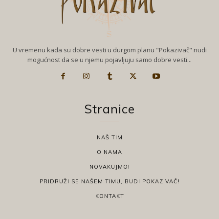
U vremenu kada su dobre vesti u durgom planu "Pokazivač" nudi
mogućnost da se u njemu pojavljuju samo dobre vesti...
Stranice
NAŠ TIM
O NAMA
NOVAKUJMO!
PRIDRUŽI SE NAŠEM TIMU, BUDI POKAZIVAČ!
KONTAKT