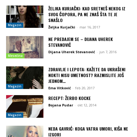
ŽELJKA KURJAČKI: KAD SRETNEŠ NEKOG IZ
SVOG ČOPORA, PA NE ZNAŠ ŠTA TE JE
SNAŠLO
Magazin
Željka Kurjački
-
mar 16, 2017
NE PREDAJEM SE – DIJANA UHEREK
STEVANOVIĆ
Dijana Uherek Stevanović
-
jun 7, 2016
Mesečina
ZDRAVLJE I LEPOTA: KAŽETE DA UKRAŠENI
NOKTI NISU UMETNOST? RAZMISLITE JOŠ
JEDNOM…
Magazin
Ema Vitković
-
feb 20, 2017
RECEPT: ŽERBO KOCKE
Bojana Pudar
-
okt 12, 2014
Magazin
NEDA GAVRIĆ: KOGA VATRA UMORI, KIŠA NE
IZGORI