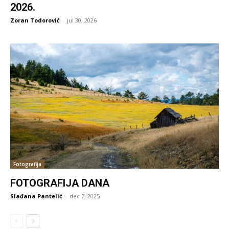
2026.
Zoran Todorović
-
jul 30, 2026
Fotografija
FOTOGRAFIJA DANA
Slađana Pantelić
-
dec 7, 2025