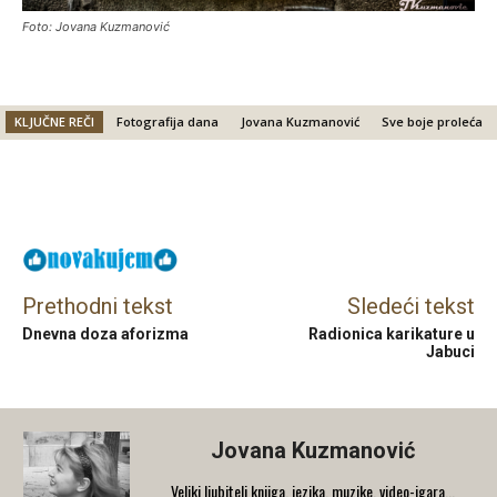
Foto: Jovana Kuzmanović
KLJUČNE REČI
Fotografija dana
Jovana Kuzmanović
Sve boje proleća
Facebook
X
Email
Prethodni tekst
Sledeći tekst
Dnevna doza aforizma
Radionica karikature u
Jabuci
Jovana Kuzmanović
Veliki ljubitelj knjiga, jezika, muzike, video-igara...