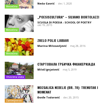
Neda Gavrić
-
dec 1, 2020
Mesečina
„POESISCULTURA“ – SILVANO BORTOLAZZI
SCUOLA DI POESIA - SCHOOL OF POETRY
-
okt 19, 2015
Mesečina
ZRELO POLJE LJUBAVI
Marina Milosavljević
-
maj 28, 2016
Mesečina
СТАРТОВАЛА ГРБИЧКА ФИЈАКЕРИЈАДА
Miloš Ignjatović
-
maj 5, 2019
Otvorena vrata
MOZGALICA NEDELJE (BR. 78): TRENUTAK I
MOMENAT
Đorđe Todorović
-
dec 20, 2015
Zanimljivosti