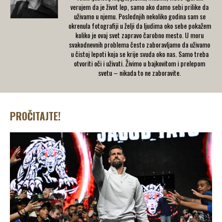
verujem da je život lep, samo ako damo sebi prilike da
uživamo u njemu. Poslednjih nekoliko godina sam se
okrenula fotografiji u želji da ljudima oko sebe pokažem
koliko je ovaj svet zapravo čarobno mesto. U moru
svakodnevnih problema često zaboravljamo da uživamo
u čistoj lepoti koja se krije svuda oko nas. Samo treba
otvoriti oči i uživati. Živimo u bajkovitom i prelepom
svetu – nikada to ne zaboravite.
PROČITAJTE!