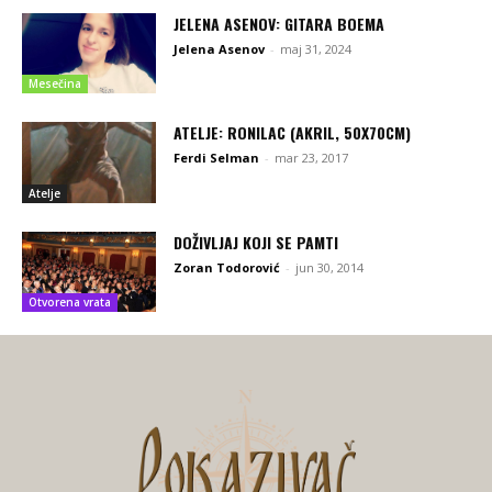
JELENA ASENOV: GITARA BOEMA
Jelena Asenov
-
maj 31, 2024
Mesečina
ATELJE: RONILAC (AKRIL, 50X70CM)
Ferdi Selman
-
mar 23, 2017
Atelje
DOŽIVLJAJ KOJI SE PAMTI
Zoran Todorović
-
jun 30, 2014
Otvorena vrata