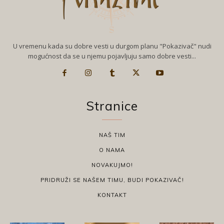
U vremenu kada su dobre vesti u durgom planu "Pokazivač" nudi
mogućnost da se u njemu pojavljuju samo dobre vesti...
Stranice
NAŠ TIM
O NAMA
NOVAKUJMO!
PRIDRUŽI SE NAŠEM TIMU, BUDI POKAZIVAČ!
KONTAKT