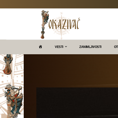
P
VESTI
ZANIMLJIVOSTI
OT
O
K
A
Z