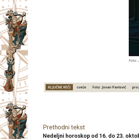
Foto: 
KLJUČNE REČI
cveće
Foto: Jovan Pavlović
pro
Facebook
X
Email
Prethodni tekst
Nedeljni horoskop od 16. do 23. okt