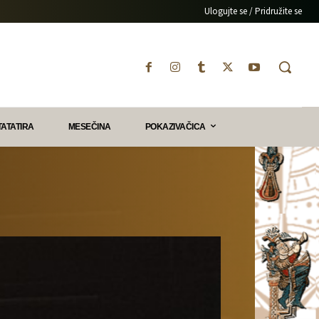
Ulogujte se / Pridružite se
TATATIRA
MESEČINA
POKAZIVAČICA