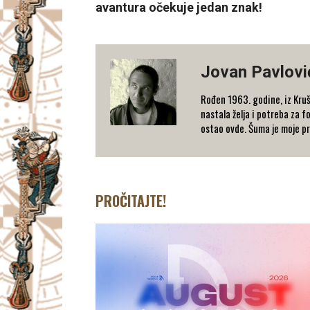
avantura očekuje jedan znak!
Jovan Pavlovi
Rođen 1963. godine, iz Kruš
nastala želja i potreba za f
ostao ovde. Šuma je moje pr
PROČITAJTE!