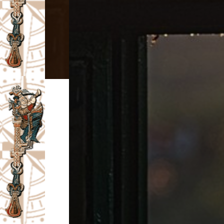
I
V
A
Č