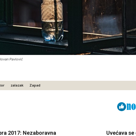
Jovan Pavlović
zor
zalazak
Zapad
Viber
ReddIt
obra 2017: Nezaboravna
Uvećava se 