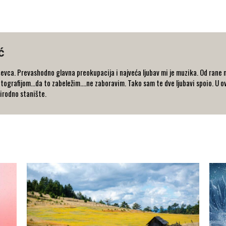
ć
evca. Prevashodno glavna preokupacija i najveća ljubav mi je muzika. Od rane m
otografijom...da to zabeležim....ne zaboravim. Tako sam te dve ljubavi spoio. U ov
irodno stanište.