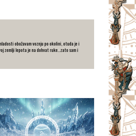
ladosti obožavam voznju po okolini, otuda je i
oj zemlji lepota je na dohvat ruke...zato sam i