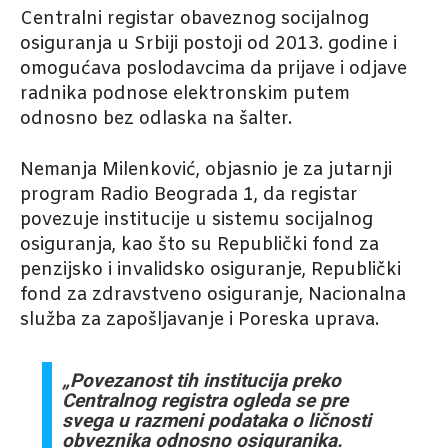
Centralni registar obaveznog socijalnog
osiguranja u Srbiji postoji od 2013. godine i
omogućava poslodavcima da prijave i odjave
radnika podnose elektronskim putem
odnosno bez odlaska na šalter.
Nemanja Milenković, objasnio je za jutarnji
program Radio Beograda 1, da registar
povezuje institucije u sistemu socijalnog
osiguranja, kao što su Republički fond za
penzijsko i invalidsko osiguranje, Republički
fond za zdravstveno osiguranje, Nacionalna
služba za zapošljavanje i Poreska uprava.
„Povezanost tih institucija preko
Centralnog registra ogleda se pre
svega u razmeni podataka o ličnosti
obveznika odnosno osiguranika.