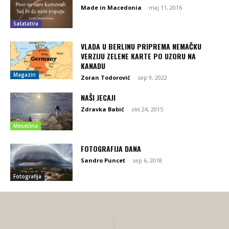
Made in Macedonia
-
maj 11, 2016
Satatatira
VLADA U BERLINU PRIPREMA NEMAČKU
VERZIJU ZELENE KARTE PO UZORU NA
KANADU
Magazin
Zoran Todorović
-
sep 9, 2022
NAŠI JECAJI
Zdravka Babić
-
okt 24, 2015
Mesečina
FOTOGRAFIJA DANA
Sandro Puncet
-
sep 6, 2018
Fotografija