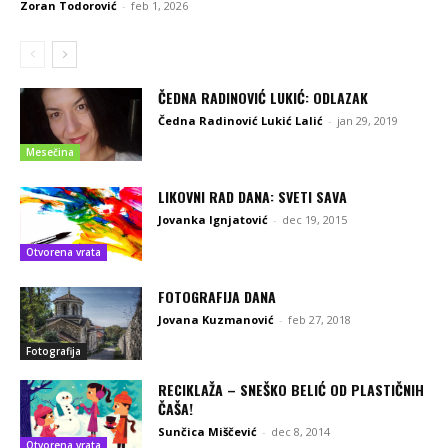
Zoran Todorović
-
feb 1, 2026
ČEDNA RADINOVIĆ LUKIĆ: ODLAZAK
Čedna Radinović Lukić Lalić
-
jan 29, 2019
Mesečina
LIKOVNI RAD DANA: SVETI SAVA
Jovanka Ignjatović
-
dec 19, 2015
Otvorena vrata
FOTOGRAFIJA DANA
Jovana Kuzmanović
-
feb 27, 2018
Fotografija
RECIKLAŽA – SNEŠKO BELIĆ OD PLASTIČNIH
ČAŠA!
Sunčica Miščević
-
dec 8, 2014
Otvorena vrata