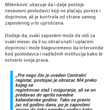
Milenković ukazuje da i dalje postoje
nesavesni poslodavci koji ne plaćaju poreze i
doprinose, ali je kontrola od strane samog
zaposlenog vrlo uprošćena.
Dodaje da, svaki zaposleni može da vidi za
svaki mesec da li su obračunati i uplaćeni
doprinosi i može blagovremeno da interveniše
kod poslodavca i nadležnih institucija kako bi
ostvario svoja prava.
„Pre nego što je uveden Centralni
registar, postojao je obrazac M4 preko
kojeg se
registrovao staž i osiguranje, ali se on
predavao do aprila naredne
kalendarske godine. Tako se pravio
jaz od godinu dana, pa je zaposleni
morao da čeka narednu godinu kako