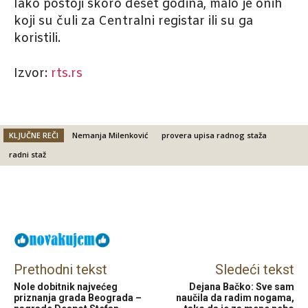
Iako postoji skoro deset godina, malo je onih
koji su čuli za Centralni registar ili su ga
koristili.
Izvor:
rts.rs
KLJUČNE REČI
Nemanja Milenković
provera upisa radnog staža
radni staž
Facebook
X
Email
Prethodni tekst
Sledeći tekst
Nole dobitnik najvećeg
Dejana Bačko: Sve sam
priznanja grada Beograda –
naučila da radim nogama,