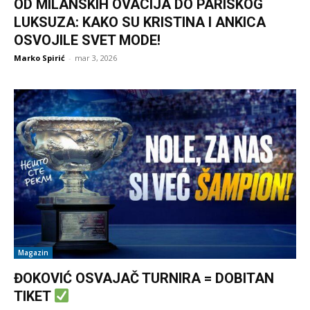
OD MILANSKIH OVACIJA DO PARISKOG
LUKSUZA: KAKO SU KRISTINA I ANKICA
OSVOJILE SVET MODE!
Marko Spirić
-
mar 3, 2026
Magazin
ĐOKOVIĆ OSVAJAČ TURNIRA = DOBITAN
TIKET