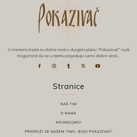
U vremenu kada su dobre vesti u durgom planu "Pokazivač" nudi
mogućnost da se u njemu pojavljuju samo dobre vesti...
Stranice
NAŠ TIM
O NAMA
NOVAKUJMO!
PRIDRUŽI SE NAŠEM TIMU, BUDI POKAZIVAČ!