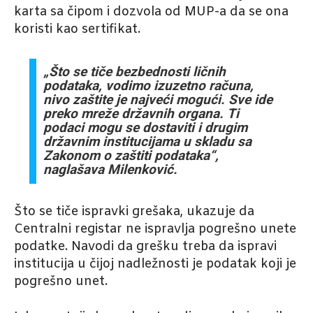
karta sa čipom i dozvola od MUP-a da se ona
koristi kao sertifikat.
„Što se tiče bezbednosti ličnih
podataka, vodimo izuzetno računa,
nivo zaštite je najveći mogući. Sve ide
preko mreže državnih organa. Ti
podaci mogu se dostaviti i drugim
državnim institucijama u skladu sa
Zakonom o zaštiti podataka“,
naglašava Milenković.
Što se tiče ispravki grešaka, ukazuje da
Centralni registar ne ispravlja pogrešno unete
podatke. Navodi da grešku treba da ispravi
institucija u čijoj nadležnosti je podatak koji je
pogrešno unet.