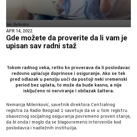
Foto: Shutterstock
APR 14, 2022
Gde možete da proverite da li vam je
upisan sav radni staž
Tokom radnog veka, retko ko proverava da li poslodavac
redovno uplaćuje doprinose i osiguranje. Ako se tek
pred odlazak u penziju uoči da postoji neki vremenski
period bez uplata, to može da bude kasno, a nije
isključeno ni nerviranje i obilazak šaltera.
Nemanja Milenković, savetnik direktora Centralnog
registra za Radio Beograd 1 savetuje da se u tom registru
obaveznog socijalnog osiguranja povremeno proveri stanje,
da bi onda i moglo da se blagovremeno interveniše kod
poslodavca i nadležnih institucija.