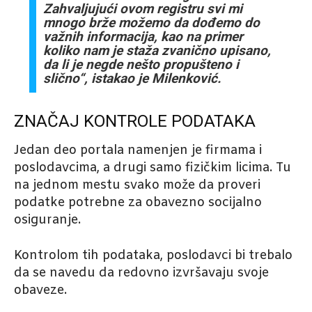
Zahvaljujući ovom registru svi mi
mnogo brže možemo da dođemo do
važnih informacija, kao na primer
koliko nam je staža zvanično upisano,
da li je negde nešto propušteno i
slično“, istakao je Milenković.
ZNAČAJ KONTROLE PODATAKA
Jedan deo portala namenjen je firmama i
poslodavcima, a drugi samo fizičkim licima. Tu
na jednom mestu svako može da proveri
podatke potrebne za obavezno socijalno
osiguranje.
Kontrolom tih podataka, poslodavci bi trebalo
da se navedu da redovno izvršavaju svoje
obaveze.