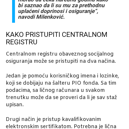
bi saznao da li su mu za prethodnu
uplaćeni doprinosi i osiguranje“,
navodi Milenković.
KAKO PRISTUPITI CENTRALNOM
REGISTRU
Centralnom registru obaveznog socijalnog
osiguranja može se pristupiti na dva načina.
Jedan je pomoću korisničkog imena i lozinke,
koji se dobijaju na šalteru PIO fonda. Sa tim
podacima, sa ličnog računara u svakom
trenutku može da se proveri da li je sav staž
upisan.
Drugi način je pristup kavalifikovanim
elektronskim sertifikatom. Potrebna je lična