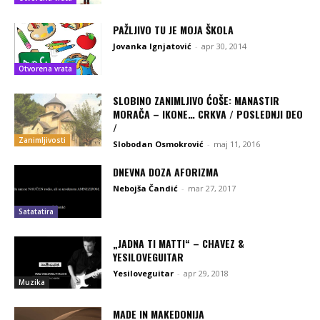
PAŽLJIVO TU JE MOJA ŠKOLA
Jovanka Ignjatović
-
apr 30, 2014
Otvorena vrata
SLOBINO ZANIMLJIVO ĆOŠE: MANASTIR
MORAČA – IKONE… CRKVA / POSLEDNJI DEO
/
Zanimljivosti
Slobodan Osmokrović
-
maj 11, 2016
DNEVNA DOZA AFORIZMA
Nebojša Čandić
-
mar 27, 2017
Satatatira
„JADNA TI MATTI“ – CHAVEZ &
YESILOVEGUITAR
Yesiloveguitar
-
apr 29, 2018
Muzika
MADE IN MAKEDONIJA