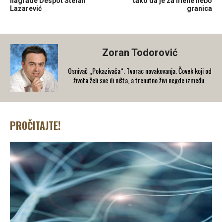
nagrade Despot Stefan
tako da je za mene nebo
Lazarević
granica
Zoran Todorović
Osnivač „Pokazivača“. Tvorac novakovanja. Čovek koji od
života želi sve ili ništa, a trenutno živi negde između.
PROČITAJTE!