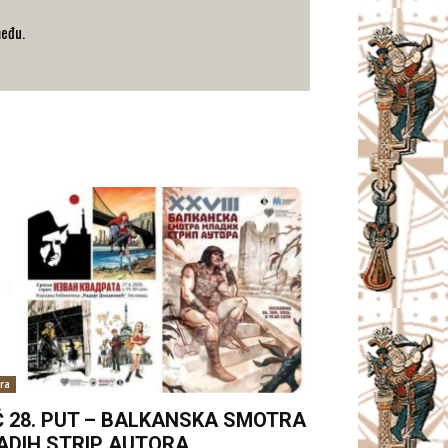
među.
ra
Ć 28. PUT – BALKANSKA SMOTRA
ADIH STRIP AUTORA