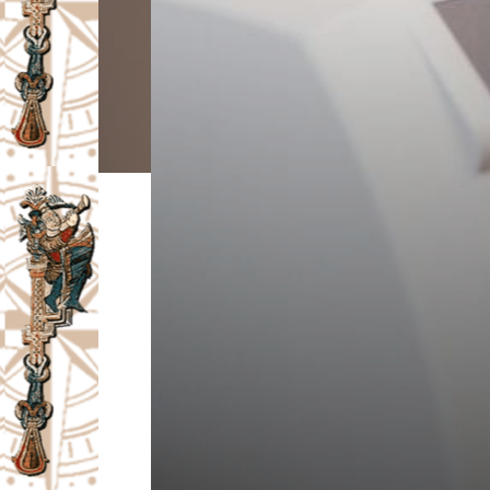
I
V
A
Č