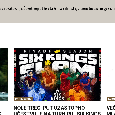
 novakovanja. Čovek koji od života želi sve ili ništa, a trenutno živi negde iz
Priključenija
Kultu
NOLE TREĆI PUT UZASTOPNO
VE
Ć
UČESTVUJE NA TURNIRU „SIX KINGS
ML