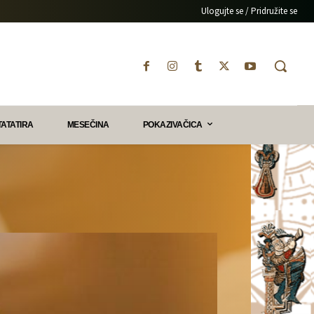
Ulogujte se / Pridružite se
TATATIRA
MESEČINA
POKAZIVAČICA