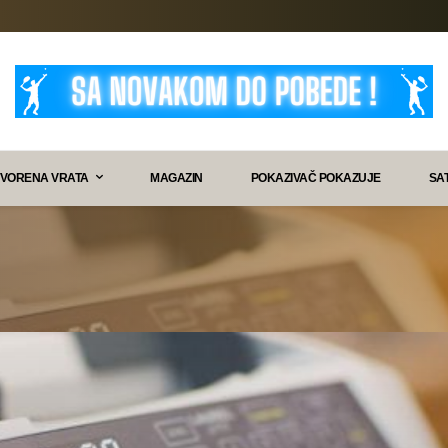
VORENA VRATA
MAGAZIN
POKAZIVAČ POKAZUJE
SA