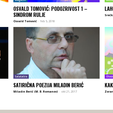
OSVALD TOMOVIĆ: PODOZRIVOST 1 –
LAH
SINDROM RULJE
Srećk
Osvald Tomović
-
feb 5, 2018
Satatatira
Otvo
SATIRIČNA POEZIJA MILADIN BERIĆ
KAK
Miladin Berić (M. B. Romanov)
-
okt 21, 2017
Zoran