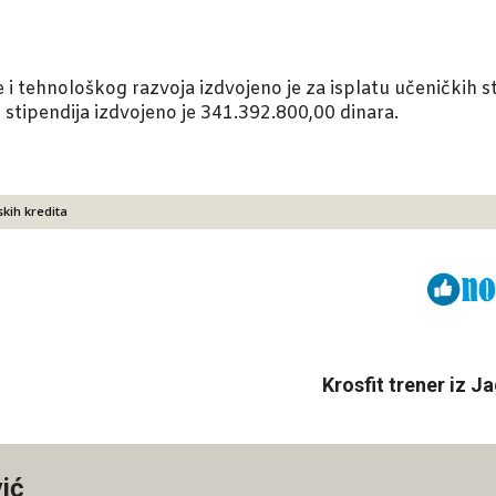
i tehnološkog razvoja izdvojeno je za isplatu učeničkih s
i stipendija izdvojeno je 341.392.800,00 dinara.
skih kredita
Viber
ReddIt
Krosfit trener iz 
ić