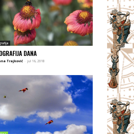
rafija
OGRAFIJA DANA
na Trajković
-
jul 16, 2018
čina