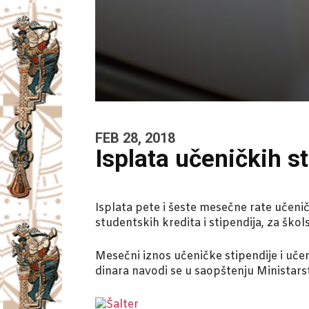
FEB 28, 2018
Isplata učeničkih st
Isplata pete i šeste mesečne rate učenič
studentskih kredita i stipendija, za ško
Mesečni iznos učeničke stipendije i učen
dinara navodi se u saopštenju Ministars