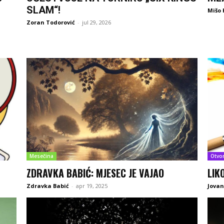
SLAM“!
Mišo 
Zoran Todorović
-
jul 29, 2026
Mesečina
Otvo
ZDRAVKA BABIĆ: MJESEC JE VAJAO
LIK
Zdravka Babić
-
apr 19, 2025
Jovan