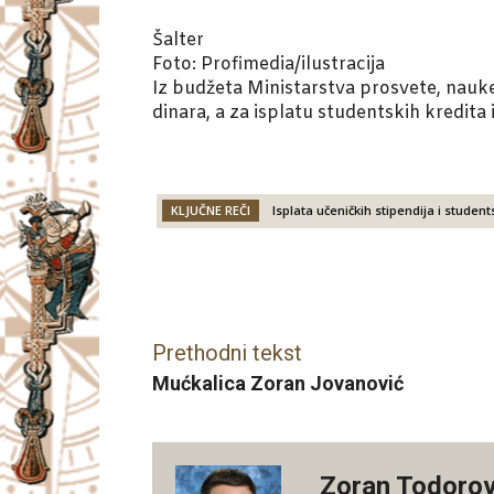
Šalter
Foto: Profimedia/ilustracija
Iz budžeta Ministarstva prosvete, nauke 
dinara, a za isplatu studentskih kredita 
KLJUČNE REČI
Isplata učeničkih stipendija i student
Facebook
X
Email
Prethodni tekst
Mućkalica Zoran Jovanović
Zoran Todorov