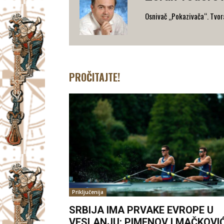
Osnivač „Pokazivača“. Tvorac
PROČITAJTE!
Priključenija
SRBIJA IMA PRVAKE EVROPE U
VESLANJU: PIMENOV I MAČKOVI