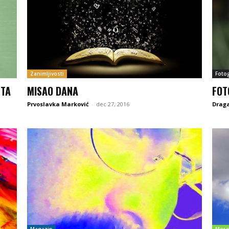
Zanimljivosti
Fotog
NTA
MISAO DANA
FOT
Prvoslavka Marković
-
dec 27, 2016
Draga
Magazin
Mese