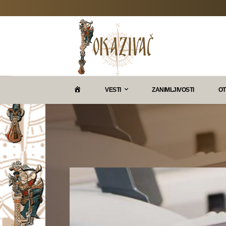
P
VESTI
ZANIMLJIVOSTI
OT
O
K
A
Z