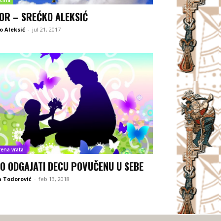
OR – SREĆKO ALEKSIĆ
o Aleksić
-
jul 21, 2017
rena vrata
O ODGAJATI DECU POVUČENU U SEBE
 Todorović
-
feb 13, 2018