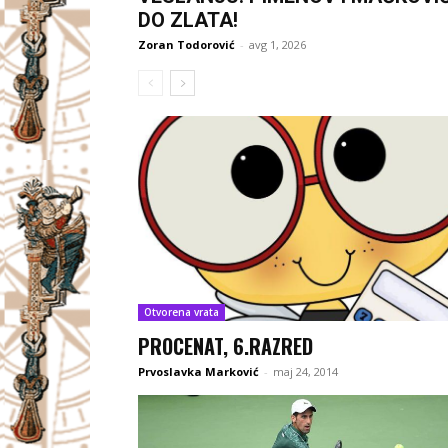
DO ZLATA!
Zoran Todorović
-
avg 1, 2026
Otvorena vrata
PROCENAT, 6.RAZRED
Prvoslavka Marković
-
maj 24, 2014