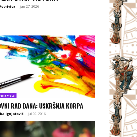
Koprivica
-
jun 27, 2026
rena vrata
OVNI RAD DANA: USKRŠNJA KORPA
ka Ignjatović
-
jul 20, 2016