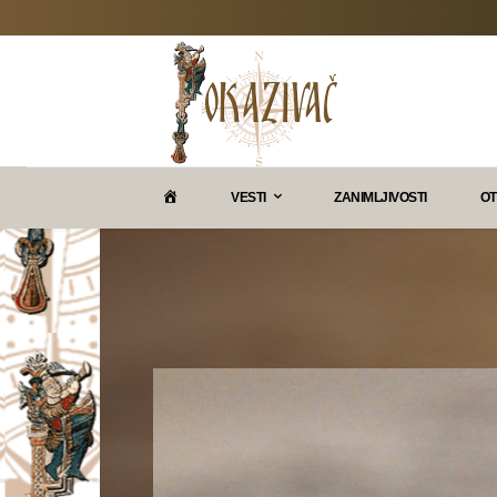
P
VESTI
ZANIMLJIVOSTI
OT
O
K
A
Z