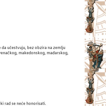
e da učestvuju, bez obzira na zemlju
 slovenačkog, makedonskog, mađarskog,
i rad se neće honorisati.