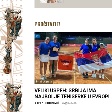
PROČITAJTE!
Priključenija
VELIKI USPEH: SRBIJA IMA
NAJBOLJE TENISERKE U EVROPI
Zoran Todorović
-
avg 8, 2026