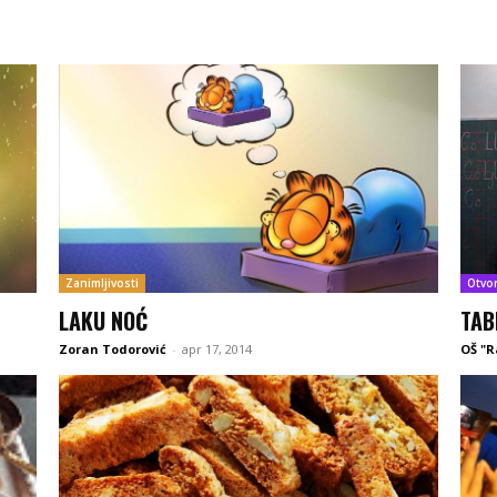
Zanimljivosti
Otvo
LAKU NOĆ
TAB
Zoran Todorović
-
apr 17, 2014
OŠ "R