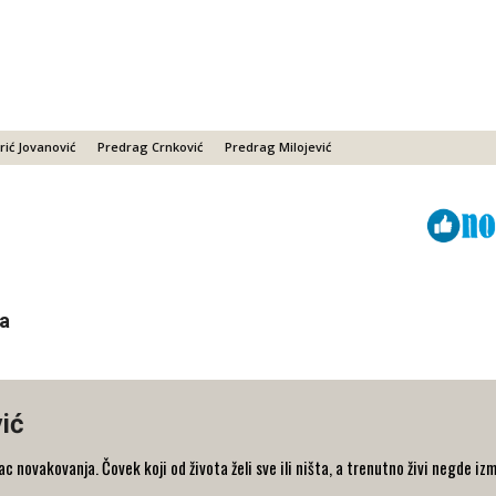
ić Jovanović
Predrag Crnković
Predrag Milojević
Viber
ReddIt
a
ić
 novakovanja. Čovek koji od života želi sve ili ništa, a trenutno živi negde iz