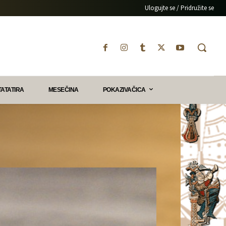
Ulogujte se / Pridružite se
TATATIRA
MESEČINA
POKAZIVAČICA