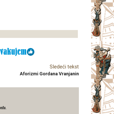
Sledeći tekst
Aforizmi Gordana Vranjanin
među.