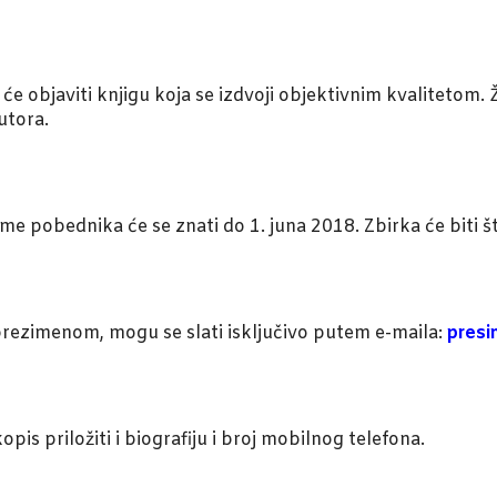
 objaviti knjigu koja se izdvoji objektivnim kvalitetom. Ži
utora.
me pobednika će se znati do 1. juna 2018. Zbirka će biti
prezimenom, mogu se slati isključivo putem e-maila:
presi
kopis priložiti i biografiju i broj mobilnog telefona.