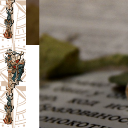
I
V
A
Č