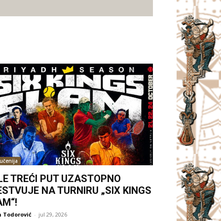
jučenija
LE TREĆI PUT UZASTOPNO
ESTVUJE NA TURNIRU „SIX KINGS
AM“!
 Todorović
-
jul 29, 2026