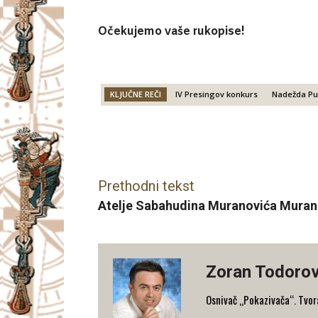
Očekujemo vaše rukopise!
KLJUČNE REČI
IV Presingov konkurs
Nadežda Pur
Facebook
X
Email
Prethodni tekst
Atelje Sabahudina Muranovića Muran
Zoran Todorov
Osnivač „Pokazivača“. Tvorac