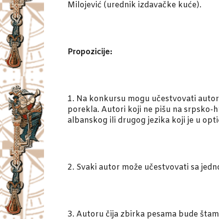
Milojević (urednik izdavačke kuće).
Propozicije:
1. Na konkursu mogu učestvovati autori i
porekla. Autori koji ne pišu na srpsko
albanskog ili drugog jezika koji je u op
2. Svaki autor može učestvovati sa je
3. Autoru čija zbirka pesama bude štam