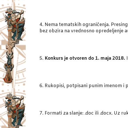
4. Nema tematskih ograničenja. Presing će
bez obzira na vrednosno opredeljenje a
5.
Konkurs je otvoren do 1. maja 2018.
I
6. Rukopisi, potpisani punim imenom i 
7. Formati za slanje: .doc ili .docx. Uz ru