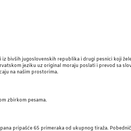
z bivših jugoslovenskih republika i drugi pesnici koji žel
-hrvatskom jeziku uz original moraju poslati i prevod sa
ticaju na našim prostorima.
dnom zbirkom pesama.
pana pripašće 65 primeraka od ukupnog tiraža. Pobedničk