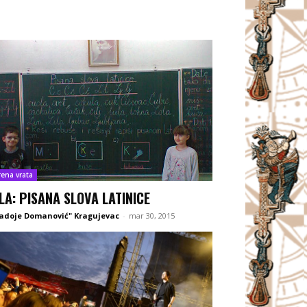
rena vrata
LA: PISANA SLOVA LATINICE
adoje Domanović" Kragujevac
-
mar 30, 2015