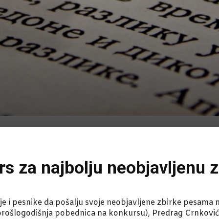
rs za najbolju neobjavljenu
e i pesnike da pošalju svoje neobjavljene zbirke pesama na
rošlogodišnja pobednica na konkursu), Predrag Crnković (