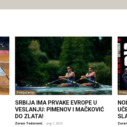
Priključenija
Prikl
SRBIJA IMA PRVAKE EVROPE U
NO
VESLANJU: PIMENOV I MAČKOVIĆ
UČ
DO ZLATA!
SL
Zoran Todorović
-
avg 1, 2026
Zoran