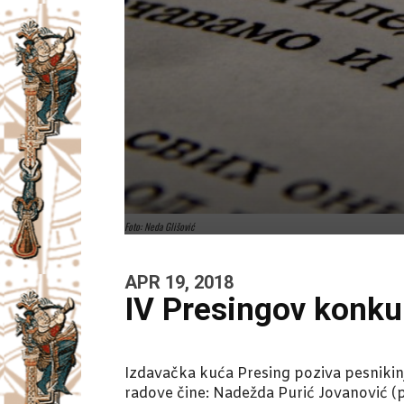
Foto: Neda Glišović
APR 19, 2018
IV Presingov konku
Izdavačka kuća Presing poziva pesnikinj
radove čine: Nadežda Purić Jovanović (p