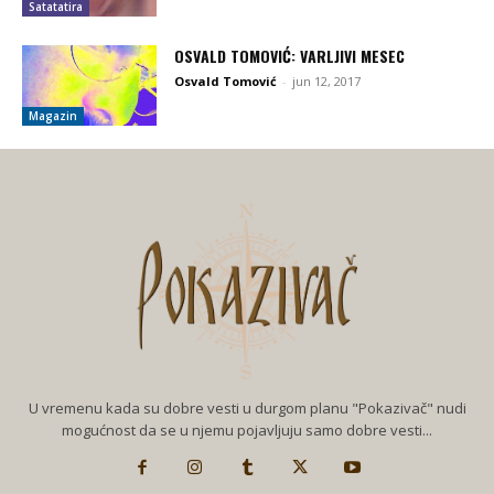
Satatatira
OSVALD TOMOVIĆ: VARLJIVI MESEC
Osvald Tomović
-
jun 12, 2017
Magazin
U vremenu kada su dobre vesti u durgom planu "Pokazivač" nudi
mogućnost da se u njemu pojavljuju samo dobre vesti...