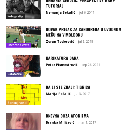
NEMANJA SEKULIĆ: PERSPECTIVE WARP
TUTORIAL
Nemanja Sekulić
-
jul 6, 2017
Fotografija
NOVAK PREJAK ZA SANDGRENA U UVODNOM
MEČU NA VIMBLDONU
Zoran Todorović
-
jul 3, 2018
Otvorena vrata
KARIKATURA DANA
Petar Pismestrović
-
sep 26, 2024
Satatatira
DA LI STE ZNALI: TIGRICA
Marija Pašalić
-
jul 3, 2017
Zanimljivosti
DNEVNA DOZA AFORIZMA
Branka Milićević
-
mar 1, 2017