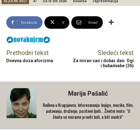
KLJUČNE REČI
47
Da le ste znali
košarka
reprezentacija
Facebook
X
Email
Prethodni tekst
Sledeći tekst
Dnevna doza aforizma
Za miran san i dobar dan: Ogi
i bubašvabe (36)
Marija Pašalić
​Rođena u Kragujevcu. Interesovanja: knjige, muzika, film,
putovanja, druženje, pozitivni ljudi... Životni moto: "U
životu se moramo praviti ludi, a biti mudri!"