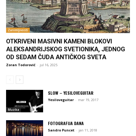
Zanimljivosti
OTKRIVENI MASIVNI KAMENI BLOKOVI
ALEKSANDRIJSKOG SVETIONIKA, JEDNOG
OD SEDAM ČUDA ANTIČKOG SVETA
Zoran Todorović
-
jul 16, 2025
SLOW – YESILOVEGUITAR
Yesiloveguitar
-
mar 19, 2017
Muzika
FOTOGRAFIJA DANA
Sandro Puncet
-
jan 11, 2018