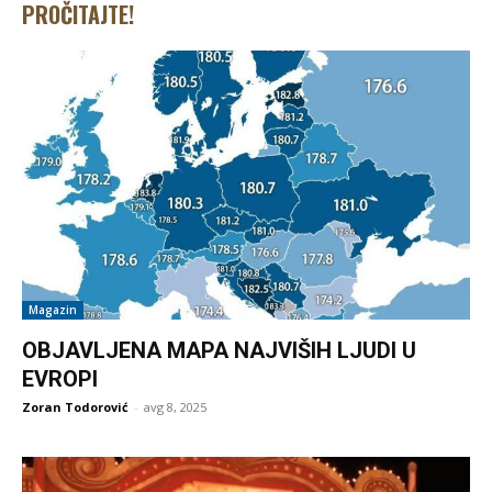
PROČITAJTE!
Magazin
OBJAVLJENA MAPA NAJVIŠIH LJUDI U
EVROPI
Zoran Todorović
-
avg 8, 2025