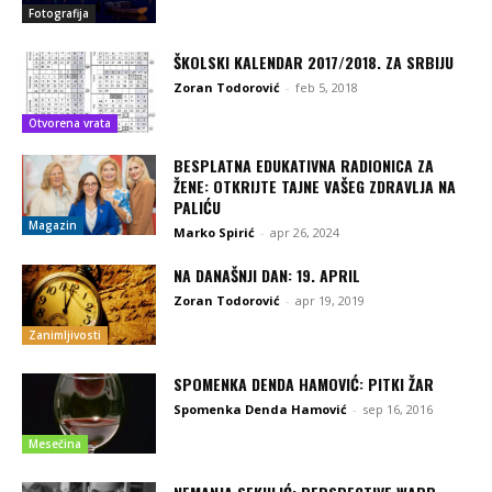
Fotografija
ŠKOLSKI KALENDAR 2017/2018. ZA SRBIJU
Zoran Todorović
-
feb 5, 2018
Otvorena vrata
BESPLATNA EDUKATIVNA RADIONICA ZA
ŽENE: OTKRIJTE TAJNE VAŠEG ZDRAVLJA NA
PALIĆU
Magazin
Marko Spirić
-
apr 26, 2024
NA DANAŠNJI DAN: 19. APRIL
Zoran Todorović
-
apr 19, 2019
Zanimljivosti
SPOMENKA DENDA HAMOVIĆ: PITKI ŽAR
Spomenka Denda Hamović
-
sep 16, 2016
Mesečina