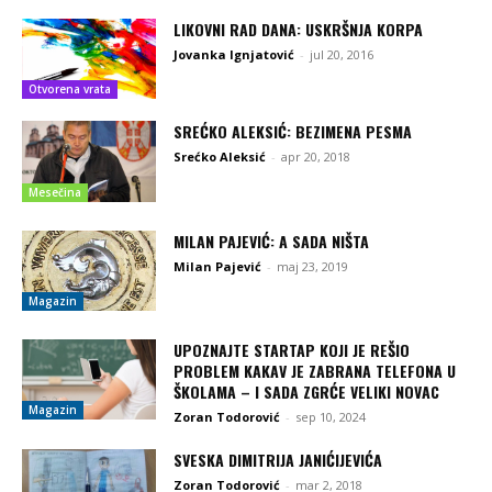
LIKOVNI RAD DANA: USKRŠNJA KORPA
Jovanka Ignjatović
-
jul 20, 2016
Otvorena vrata
SREĆKO ALEKSIĆ: BEZIMENA PESMA
Srećko Aleksić
-
apr 20, 2018
Mesečina
MILAN PAJEVIĆ: A SADA NIŠTA
Milan Pajević
-
maj 23, 2019
Magazin
UPOZNAJTE STARTAP KOJI JE REŠIO
PROBLEM KAKAV JE ZABRANA TELEFONA U
ŠKOLAMA – I SADA ZGRĆE VELIKI NOVAC
Magazin
Zoran Todorović
-
sep 10, 2024
SVESKA DIMITRIJA JANIĆIJEVIĆA
Zoran Todorović
-
mar 2, 2018