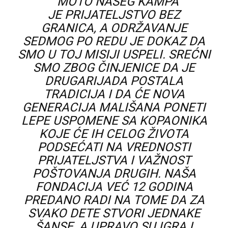
“MOTO NAŠEG KAMPA
JE
PRIJATELJSTVO BEZ
GRANICA,
A ODRŽAVANJE
SEDMOG PO REDU JE DOKAZ DA
SMO U TOJ MISIJI USPELI. SREĆNI
SMO ZBOG ČINJENICE DA JE
DRUGARIJADA POSTALA
TRADICIJA I DA ĆE NOVA
GENERACIJA MALIŠANA PONETI
LEPE USPOMENE SA KOPAONIKA
KOJE ĆE IH CELOG ŽIVOTA
PODSEĆATI NA VREDNOSTI
PRIJATELJSTVA I VAŽNOST
POŠTOVANJA DRUGIH. NAŠA
FONDACIJA VEĆ 12 GODINA
PREDANO RADI NA TOME DA ZA
SVAKO DETE STVORI JEDNAKE
ŠANSE, A UPRAVO SU IGRA I