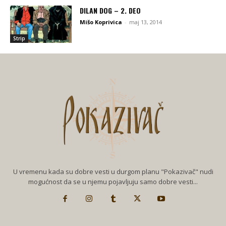
DILAN DOG – 2. DEO
Mišo Koprivica
-
maj 13, 2014
Strip
U vremenu kada su dobre vesti u durgom planu "Pokazivač" nudi
mogućnost da se u njemu pojavljuju samo dobre vesti...