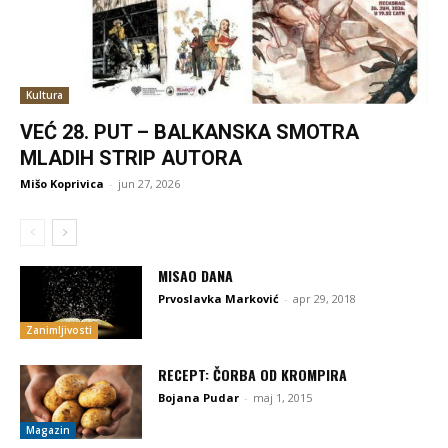
Kultura
VEĆ 28. PUT – BALKANSKA SMOTRA
MLADIH STRIP AUTORA
Mišo Koprivica
-
jun 27, 2026
MISAO DANA
Prvoslavka Marković
-
apr 29, 2018
Zanimljivosti
RECEPT: ČORBA OD KROMPIRA
Bojana Pudar
-
maj 1, 2015
Magazin