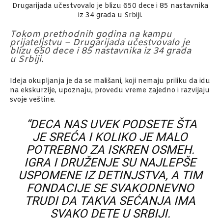
Tokom prethodnih godina na kampu
prijateljstvu – Drugarijada učestvovalo je
blizu 650 dece i 85 nastavnika iz 34 grada
u Srbiji.
Ideja okupljanja je da se mališani, koji nemaju priliku da idu
na ekskurzije, upoznaju, provedu vreme zajedno i razvijaju
svoje veštine.
“DECA NAS UVEK PODSETE ŠTA
JE SREĆA I KOLIKO JE MALO
POTREBNO ZA ISKREN OSMEH.
IGRA I DRUŽENJE SU NAJLEPŠE
USPOMENE IZ DETINJSTVA, A TIM
FONDACIJE SE SVAKODNEVNO
TRUDI DA TAKVA SEĆANJA IMA
SVAKO DETE U SRBIJI.