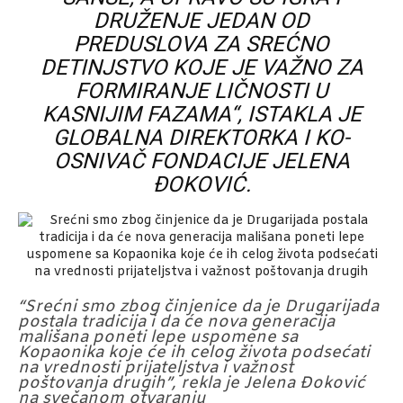
DRUŽENJE JEDAN OD
PREDUSLOVA ZA SREĆNO
DETINJSTVO KOJE JE VAŽNO ZA
FORMIRANJE LIČNOSTI U
KASNIJIM FAZAMA“, ISTAKLA JE
GLOBALNA DIREKTORKA I KO-
OSNIVAČ FONDACIJE JELENA
ĐOKOVIĆ.
“Srećni smo zbog činjenice da je Drugarijada
postala tradicija i da će nova generacija
mališana poneti lepe uspomene sa
Kopaonika koje će ih celog života podsećati
na vrednosti prijateljstva i važnost
poštovanja drugih”, rekla je Jelena Đoković
na svečanom otvaranju