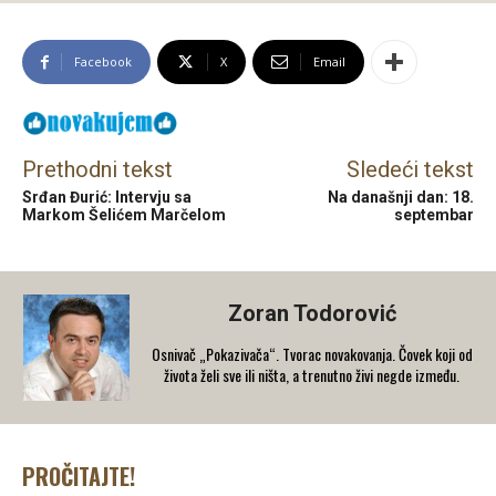
Facebook
X
Email
Prethodni tekst
Sledeći tekst
Srđan Đurić: Intervju sa
Na današnji dan: 18.
Markom Šelićem Marčelom
septembar
Zoran Todorović
Osnivač „Pokazivača“. Tvorac novakovanja. Čovek koji od
života želi sve ili ništa, a trenutno živi negde između.
PROČITAJTE!