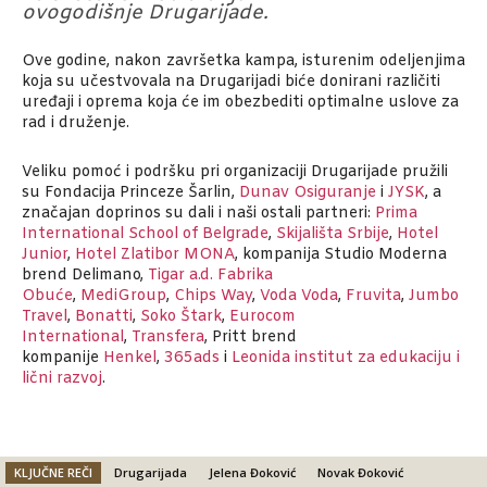
ovogodišnje Drugarijade.
Ove godine, nakon završetka kampa, isturenim odeljenjima
koja su učestvovala na Drugarijadi biće donirani različiti
uređaji i oprema koja će im obezbediti optimalne uslove za
rad i druženje.
Veliku pomoć i podršku pri organizaciji Drugarijade pružili
su Fondacija Princeze Šarlin,
Dunav Osiguranje
i
JYSK
, a
značajan doprinos su dali i naši ostali partneri:
Prima
International School of Belgrade
,
Skijališta Srbije
,
Hotel
Junior
,
Hotel Zlatibor MONA
, kompanija Studio Moderna
brend Delimano,
Tigar a.d. Fabrika
Obuće
,
MediGroup
,
Chips Way
,
Voda Voda
,
Fruvita
,
Jumbo
Travel
,
Bonatti
,
Soko Štark
,
Eurocom
International
,
Transfera
, Pritt brend
kompanije
Henkel
,
365ads
i
Leonida institut za edukaciju i
lični razvoj
.
KLJUČNE REČI
Drugarijada
Jelena Đoković
Novak Đoković