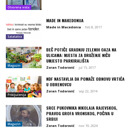
Otvorena vrata
MADE IN MAKEDONIJA
Made in Macedonia
-
feb 8, 2017
Satatatira
BEČ POTIČE GRADNJU ZELENIH OAZA NA
ULICAMA: MJESTA ZA DRUŽENJE NIČU
UMJESTO PARKIRALIŠTA
Magazin
Zoran Todorović
-
jul 15, 2017
NDF NASTAVLJA DA POMAŽE OBNOVU VRTIĆA
U OBRENOVCU
Zoran Todorović
-
sep 22, 2014
Priključenija
SRCE PUKOVNIKA NIKOLAJA RAJEVSKOG,
PRAVOG GROFA VRONSKOG, POČIVA U
SRBIJI
Magazin
Zoran Todorović
-
nov 19, 2024