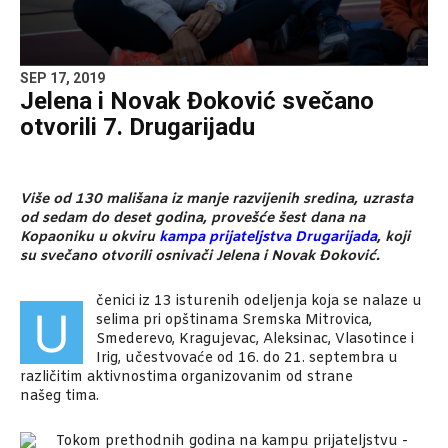
SEP 17, 2019
Jelena i Novak Đoković svečano
otvorili 7. Drugarijadu
Više od 130 mališana iz manje razvijenih sredina, uzrasta
od sedam do deset godina, provešće šest dana na
Kopaoniku u okviru
kampa prijateljstva Drugarijada
, koji
su svečano otvorili osnivači Jelena i Novak Đoković.
čenici iz 13 isturenih odeljenja koja se nalaze u
U
selima pri opštinama Sremska Mitrovica,
Smederevo, Kragujevac, Aleksinac, Vlasotince i
Irig, učestvovaće od 16. do 21. septembra u
različitim aktivnostima organizovanim od strane
našeg tima.