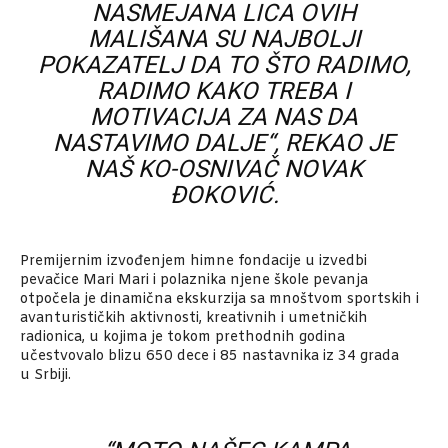
NASMEJANA LICA OVIH
MALIŠANA SU NAJBOLJI
POKAZATELJ DA TO ŠTO RADIMO,
RADIMO KAKO TREBA I
MOTIVACIJA ZA NAS DA
NASTAVIMO DALJE“, REKAO JE
NAŠ KO-OSNIVAČ NOVAK
ĐOKOVIĆ.
Premijernim izvođenjem himne fondacije u izvedbi
pevačice Mari Mari i polaznika njene škole pevanja
otpočela je dinamična ekskurzija sa mnoštvom sportskih i
avanturističkih aktivnosti, kreativnih i umetničkih
radionica, u kojima je tokom prethodnih godina
učestvovalo blizu 650 dece i 85 nastavnika iz 34 grada
u Srbiji.