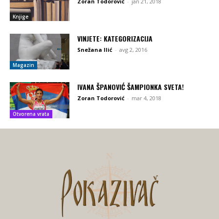
Zoran Todorović
-
jan 21, 2018
Knjige
VINJETE: KATEGORIZACIJA
Snežana Ilić
-
avg 2, 2016
Magazin
IVANA ŠPANOVIĆ ŠAMPIONKA SVETA!
Zoran Todorović
-
mar 4, 2018
Otvorena vrata