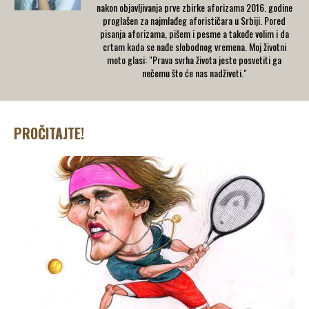
nakon objavljivanja prve zbirke aforizama 2016. godine
proglašen za najmlađeg aforističara u Srbiji. Pored
pisanja aforizama, pišem i pesme a takođe volim i da
crtam kada se nađe slobodnog vremena. Moj životni
moto glasi: "Prava svrha života jeste posvetiti ga
nečemu što će nas nadživeti."
PROČITAJTE!