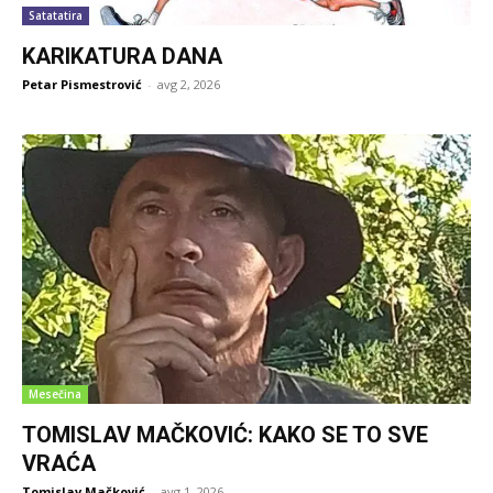
Satatatira
KARIKATURA DANA
Petar Pismestrović
-
avg 2, 2026
Mesečina
TOMISLAV MAČKOVIĆ: KAKO SE TO SVE
VRAĆA
Tomislav Mačković
-
avg 1, 2026