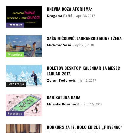
DNEVNA DOZA AFORIZMA:
Dragana Pašić
-
apr 28, 2017
Satatatira
SAŠA MIĆKOVIĆ: JADRANSKO MORE I ŽENA
Mićković Saša
-
apr 26, 2018
Mesečina
NOLETOV DESKTOP KALENDAR ZA MESEC
JANUAR 2017.
Zoran Todorović
-
jan 6, 2017
Fotografija
KARIKATURA DANA
Milenko Kosanović
-
apr 16, 2019
Satatatira
KONKURS ZA 17. KOLO EDICIJE „PRVENAC“