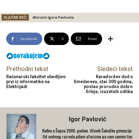
KLJUČNE REČI
Aforizmi Igora Pavlovića
Facebook
X
Email
Prethodni tekst
Sledeći tekst
Računarski fakultet ubedljivo
Karađorđev dud u
prvi iz informatike na
Smederevu, star 300 godina,
Elektrijadi
postao prorodno dobro
Srbije, izuzetnih odlika
Igor Pavlović
Rođen u Šapcu 2000. godine. Učenik Šabačke gimnazije.
Od sedmog razreda pišem aforizme pa sam samim tim