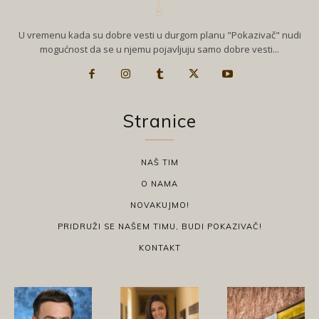
U vremenu kada su dobre vesti u durgom planu "Pokazivač" nudi
mogućnost da se u njemu pojavljuju samo dobre vesti...
Stranice
NAŠ TIM
O NAMA
NOVAKUJMO!
PRIDRUŽI SE NAŠEM TIMU, BUDI POKAZIVAČ!
KONTAKT