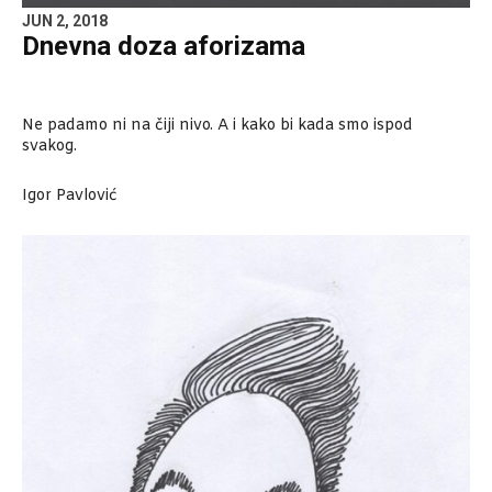
JUN 2, 2018
Dnevna doza aforizama
Ne padamo ni na čiji nivo. A i kako bi kada smo ispod
svakog.
Igor Pavlović