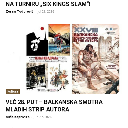
NA TURNIRU „SIX KINGS SLAM“!
Zoran Todorović
-
jul 29, 2026
Kultura
VEĆ 28. PUT – BALKANSKA SMOTRA
MLADIH STRIP AUTORA
Mišo Koprivica
-
jun 27, 2026