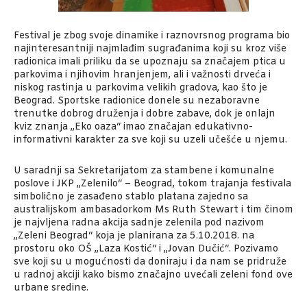
Festival je zbog svoje dinamike i raznovrsnog programa bio
najinteresantniji najmlađim sugrađanima koji su kroz više
radionica imali priliku da se upoznaju sa značajem ptica u
parkovima i njihovim hranjenjem, ali i važnosti drveća i
niskog rastinja u parkovima velikih gradova, kao što je
Beograd. Sportske radionice donele su nezaboravne
trenutke dobrog druženja i dobre zabave, dok je onlajn
kviz znanja „Eko oaza“ imao značajan edukativno-
informativni karakter za sve koji su uzeli učešće u njemu.
U saradnji sa Sekretarijatom za stambene i komunalne
poslove i JKP „Zelenilo“ – Beograd, tokom trajanja festivala
simbolično je zasađeno stablo platana zajedno sa
australijskom ambasadorkom Ms Ruth Stewart i tim činom
je najvljena radna akcija sadnje zelenila pod nazivom
„Zeleni Beograd“ koja je planirana za 5.10.2018. na
prostoru oko OŠ „Laza Kostić“ i „Jovan Dučić“. Pozivamo
sve koji su u mogućnosti da doniraju i da nam se pridruže
u radnoj akciji kako bismo značajno uvećali zeleni fond ove
urbane sredine.