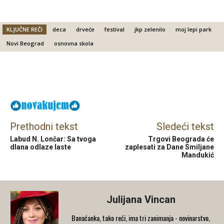
KLJUČNE REČI
deca
drveće
festival
jkp zelenilo
moj lepi park
Novi Beograd
osnovna skola
Facebook
X
Email
Prethodni tekst
Sledeći tekst
Labud N. Lončar: Sa tvoga
Trgovi Beograda će
dlana odlaze laste
zaplesati za Dane Smiljane
Mandukić
Julijana Vincan
Banaćanka, tako reći, ima tri zanimanja - novinarstvo,