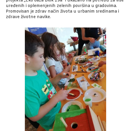
projekta „Eko oaza Blok 19a“ i ukazano na potrebu za više
uređenih i oplemenjenih zelenih površina u gradovima.
Promovisan je zdrav način života u urbanim sredinama i
zdrave životne navike.