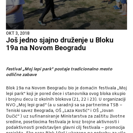
OKT 3, 2018
Još jedno sjajno druženje u Bloku
19a na Novom Beogradu
Festival „Moj lepi park“ postaje tradicionalno mesto
odlične zabave
Blok 19a na Novom Beogradu bio je domaćin festivala „Moj
lepi park“ koji je pored dece i stanovnika ovog bloka okupio
i brojnu decu iz okolnih blokova (21, 22 i 23). U organizaciji
NVO „Moj lepi grad“ (a u saradnji sa sa partnerima TSB –
Teniski savez Beograda, OŠ „Laza Kostić“ i OŠ „Jovan
Dučić“ ) uz sufinansiranje Ministarstva za zaštitu životne
sredine, posetiocima festivala je kroz brojne aktivnosti i
podaktivnosti predstavljen glavni cilj festivala – promocija