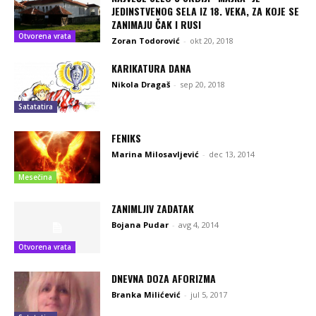
JEDINSTVENOG SELA IZ 18. VEKA, ZA KOJE SE
ZANIMAJU ČAK I RUSI
Otvorena vrata
Zoran Todorović
-
okt 20, 2018
KARIKATURA DANA
Nikola Dragaš
-
sep 20, 2018
Satatatira
FENIKS
Marina Milosavljević
-
dec 13, 2014
Mesečina
ZANIMLJIV ZADATAK
Bojana Pudar
-
avg 4, 2014
Otvorena vrata
DNEVNA DOZA AFORIZMA
Branka Milićević
-
jul 5, 2017