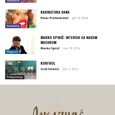
Satatatira
KARIKATURA DANA
Petar Pismestrović
-
jan 14, 2024
Satatatira
MARKO SPIRIĆ: INTERVJU SA NADOM
MACUROM
Marko Spirić
-
nov 19, 2016
Magazin
KORFBOL
Uroš Selenić
-
dec 1, 2015
Priključenija