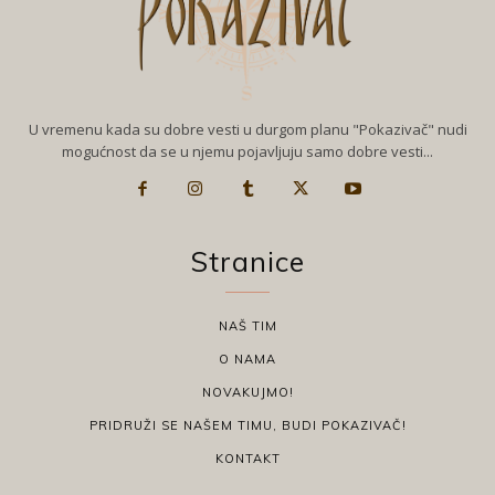
U vremenu kada su dobre vesti u durgom planu "Pokazivač" nudi
mogućnost da se u njemu pojavljuju samo dobre vesti...
Stranice
NAŠ TIM
O NAMA
NOVAKUJMO!
PRIDRUŽI SE NAŠEM TIMU, BUDI POKAZIVAČ!
KONTAKT