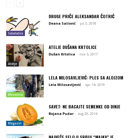
DRUGE PRIČE ALEKSANDAR ČOTRIĆ
Deana Sailović
-
jul 3, 2018
Satatatira
ATELJE DUŠANA KRTOLICE
Dušan Krtolica
-
nov 5, 2017
Atelje
LELA MILOSAVLJEVIĆ: PLES SA ALOJZOM
Lela Milosavljević
-
apr 14, 2019
Mesečina
SAVET: NE BACAJTE SEMENKE OD DINJE
Bojana Pudar
-
avg 20, 2014
Magazin
NAJVEĆE SELO U SRBIJI “MAJKA” JE