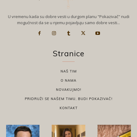
U vremenu kada su dobre vesti u durgom planu "Pokazivač" nudi
mogućnost da se u njemu pojavljuju samo dobre vesti...
Stranice
NAŠ TIM
O NAMA
NOVAKUJMO!
PRIDRUŽI SE NAŠEM TIMU, BUDI POKAZIVAČ!
KONTAKT