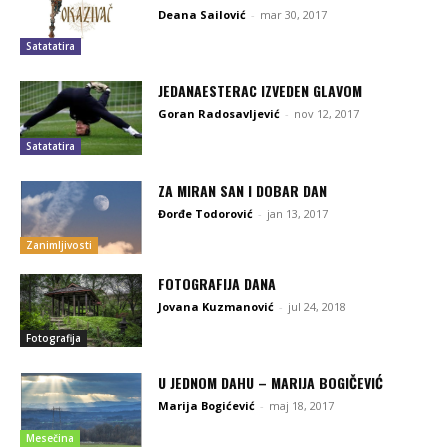
Deana Sailović
-
mar 30, 2017
Satatatira
JEDANAESTERAC IZVEDEN GLAVOM
Goran Radosavljević
-
nov 12, 2017
Satatatira
ZA MIRAN SAN I DOBAR DAN
Đorđe Todorović
-
jan 13, 2017
Zanimljivosti
FOTOGRAFIJA DANA
Jovana Kuzmanović
-
jul 24, 2018
Fotografija
U JEDNOM DAHU – MARIJA BOGIČEVIĆ
Marija Bogićević
-
maj 18, 2017
Mesečina