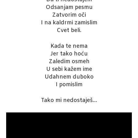
Odsanjam pesmu
Zatvorim oči
I na kaldrmi zamislim
Cvet beli.
Kada te nema
Jer tako hoću
Zaledim osmeh
U sebi kažem ime
Udahnem duboko
I pomislim
Tako mi nedostaješ…