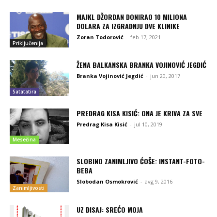
MAJKL DŽORDAN DONIRAO 10 MILIONA
DOLARA ZA IZGRADNJU DVE KLINIKE
Zoran Todorović
-
feb 17, 2021
Priključenija
ŽENA BALKANSKA BRANKA VOJINOVIĆ JEGDIĆ
Branka Vojinović Jegdić
-
jun 20, 2017
Satatatira
PREDRAG KISA KISIĆ: ONA JE KRIVA ZA SVE
Predrag Kisa Kisić
-
jul 10, 2019
Mesečina
SLOBINO ZANIMLJIVO ĆOŠE: INSTANT-FOTO-
BEBA
Slobodan Osmokrović
-
avg 9, 2016
Zanimljivosti
UZ DISAJ: SREĆO MOJA