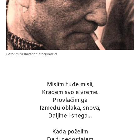
Foto: miroslavantic.blogspot.rs
Mislim tuđe misli,
Kradem svoje vreme.
Provlačim ga
Između oblaka, snova,
Daljine i snega…
Kada poželim
Da ti nedostajem