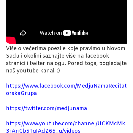
Više o večerima poezije koje pravimo u Novom
Sadu i okolini saznajte više na facebook
stranici i twiter nalogu. Pored toga, pogledajte
naš youtube kanal. :)
https://www.facebook.com/MedjuNamaRecitat
orskaGrupa
https://twitter.com/medjunama
https://www.youtube.com/channel/UCKMcMk
3rAnCb5TgIAdZ65_g/videos