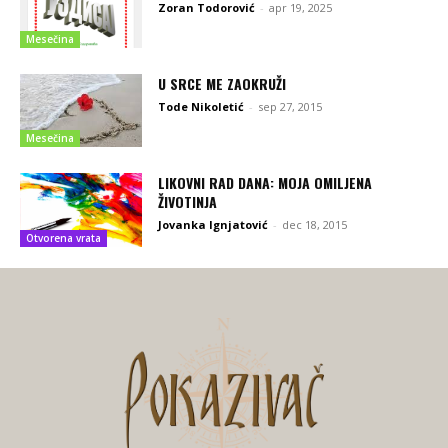
Zoran Todorović
-
apr 19, 2025
Mesečina
U SRCE ME ZAOKRUŽI
Tode Nikoletić
-
sep 27, 2015
Mesečina
LIKOVNI RAD DANA: MOJA OMILJENA
ŽIVOTINJA
Jovanka Ignjatović
-
dec 18, 2015
Otvorena vrata