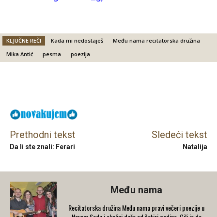
KLJUČNE REČI
Kada mi nedostaješ
Među nama recitatorska družina
Mika Antić
pesma
poezija
Facebook
X
Email
Prethodni tekst
Sledeći tekst
Da li ste znali: Ferari
Natalija
Među nama
Recitatorska družina Među nama pravi večeri poezije u
Novom Sadu i okolini duže od četiri godine. Cilj je da