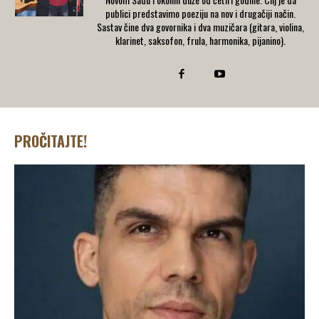
publici predstavimo poeziju na nov i drugačiji način.
Sastav čine dva govornika i dva muzičara (gitara, violina,
klarinet, saksofon, frula, harmonika, pijanino).
PROČITAJTE!