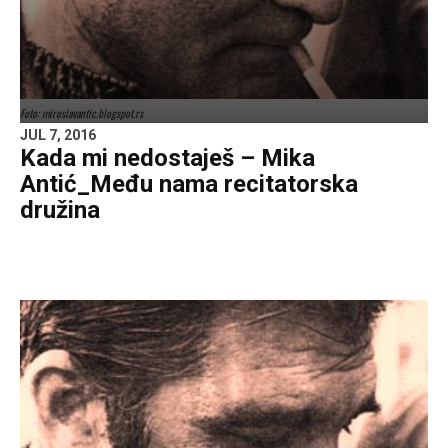
Foto: miroslavantic.blogspot.rs
JUL 7, 2016
Kada mi nedostaješ – Mika
Antić_Među nama recitatorska
družina