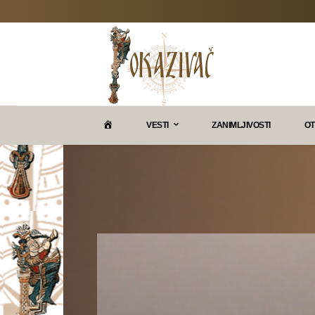
P
VESTI
ZANIMLJIVOSTI
OT
O
K
A
Z