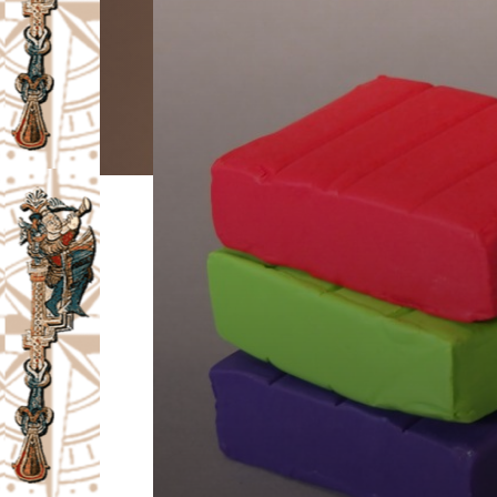
I
V
A
Č