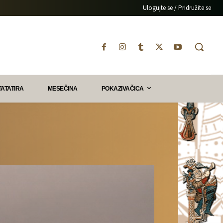
Ulogujte se / Pridružite se
TATATIRA
MESEČINA
POKAZIVAČICA