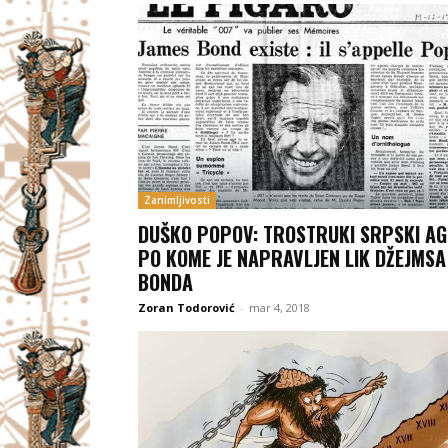
Zanimljivosti
DUŠKO POPOV: TROSTRUKI SRPSKI AG
PO KOME JE NAPRAVLJEN LIK DŽEJMSA
BONDA
Zoran Todorović
-
mar 4, 2018