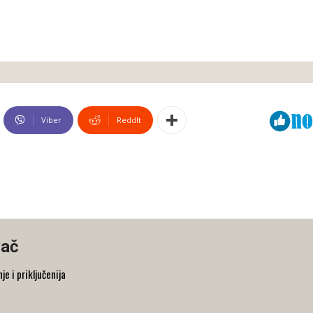
Viber
ReddIt
vač
je i priključenija