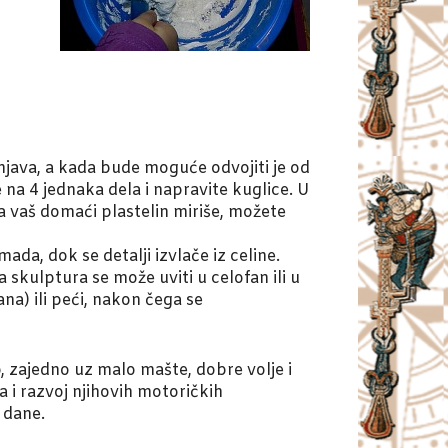
šnjava, a kada bude moguće odvojiti je od
 na 4 jednaka dela i napravite kuglice. U
da vaš domaći plastelin miriše, možete
mada, dok se detalji izvlače iz celine.
 skulptura se može uviti u celofan ili u
na) ili peći, nakon čega se
o, zajedno uz malo mašte, dobre volje i
 i razvoj njihovih motoričkih
 dane.