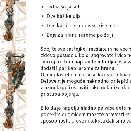
Jedna šolja soli
Dve kašike ulja
Dve kašičice limunske kiseline
Boje za hranu i arome po želji
Spojite sve sastojke i mešajte ih na veo
zidova posude u kojoj zagrevate i više n
svakoj prstom napravite udubljenje, a za
dodati i par kapi arome za hranu.
Osim plastelina mogu se koristiti glina il
Delove nije moguće naknadno prilepiti us
vlažnu krpu i ostaviti tako nekoliko dan
pristupa bojenju.
Bilo da je napolju hladno pa vaše dete n
ponekim dugmićem možete provesti kvalit
sposobnosti. U ovom tekstu dali smo v