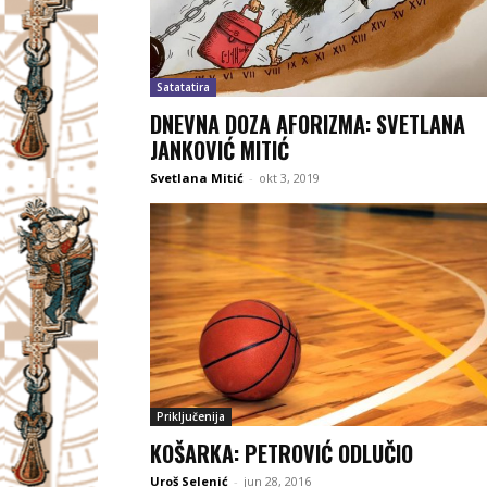
Satatatira
DNEVNA DOZA AFORIZMA: SVETLANA
JANKOVIĆ MITIĆ
Svetlana Mitić
-
okt 3, 2019
Priključenija
KOŠARKA: PETROVIĆ ODLUČIO
Uroš Selenić
-
jun 28, 2016