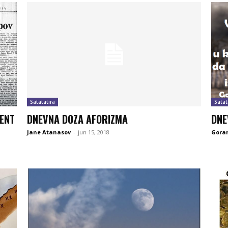
Satatatira
Satat
ENT
DNEVNA DOZA AFORIZMA
DNE
Jane Atanasov
-
jun 15, 2018
Goran