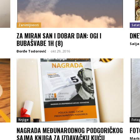
Zanimljivosti
Satat
ZA MIRAN SAN I DOBAR DAN: OGI I
DNE
BUBAŠVABE 1H (8)
Salja
Đorđe Todorović
-
okt 29, 2016
Knjige
Fotog
NAGRADA MEĐUNARODNOG PODGORIČKOG
FOT
SAJMA KNJIGA ZA IZDAVAČKU KUĆU
Mark