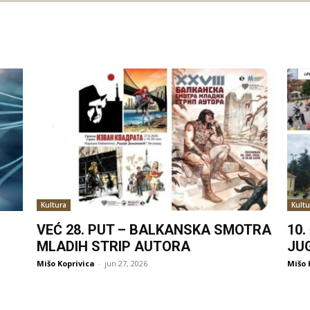
Kultura
Kultu
VEĆ 28. PUT – BALKANSKA SMOTRA
10
MLADIH STRIP AUTORA
JU
Mišo Koprivica
-
jun 27, 2026
Mišo 