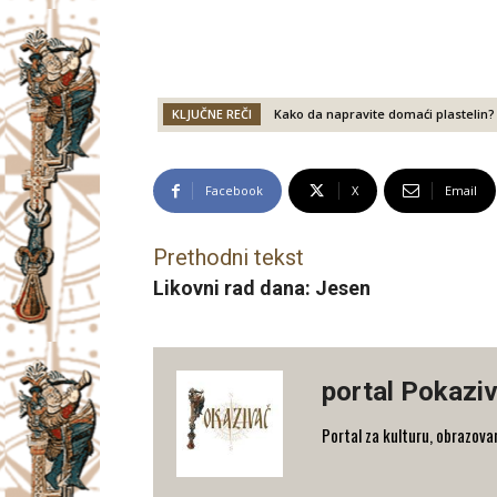
KLJUČNE REČI
Kako da napravite domaći plastelin?
Facebook
X
Email
Prethodni tekst
Likovni rad dana: Jesen
portal Pokazi
Portal za kulturu, obrazovan