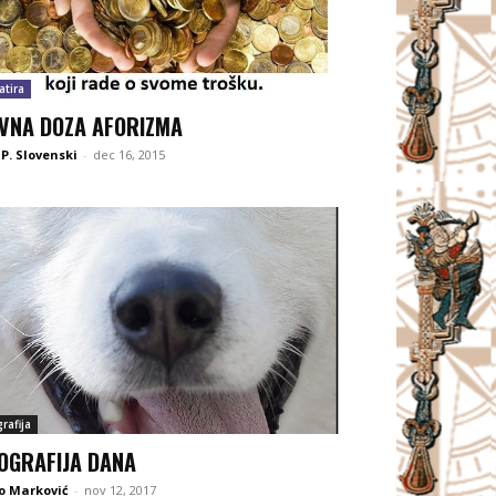
atira
VNA DOZA AFORIZMA
 P. Slovenski
-
dec 16, 2015
rafija
OGRAFIJA DANA
o Marković
-
nov 12, 2017