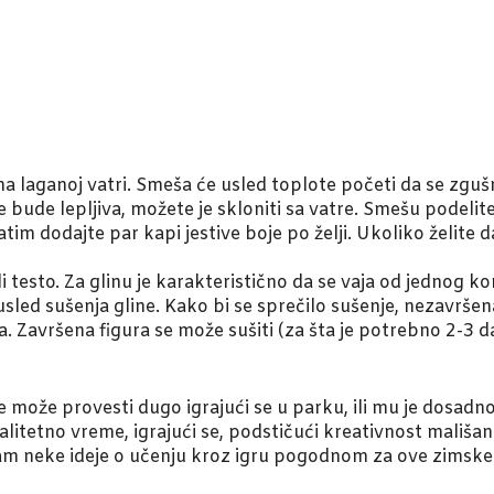
ma laganoj vatri. Smeša će usled toplote početi da se zgu
e bude lepljiva, možete je skloniti sa vatre. Smešu podelite
tim dodajte par kapi jestive boje po želji. Ukoliko želite 
i testo. Za glinu je karakteristično da se vaja od jednog ko
led sušenja gline. Kako bi se sprečilo sušenje, nezavršena
a. Završena figura se može sušiti (za šta je potrebno 2-3 da
e može provesti dugo igrajući se u parku, ili mu je dosadn
etno vreme, igrajući se, podstičući kreativnost mališana
am neke ideje o učenju kroz igru pogodnom za ove zimske