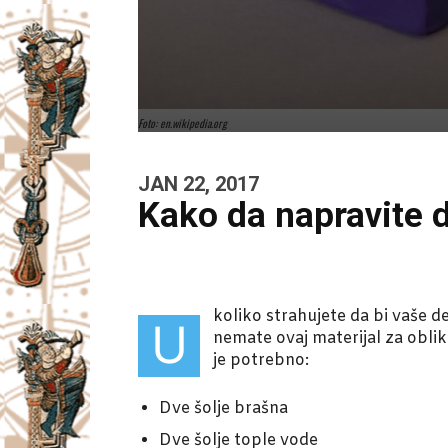
Foto: en.wikipedia.org
JAN 22, 2017
Kako da napravite 
koliko strahujete da bi vaše d
U
nemate ovaj materijal za obli
je potrebno:
Dve šolje brašna
Dve šolje tople vode