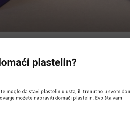
domaći plastelin?
ete moglo da stavi plastelin u usta, ili trenutno u svom d
kovanje možete napraviti domaći plastelin. Evo šta vam