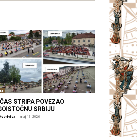
ra
. ČAS STRIPA POVEZAO
GOISTOČNU SRBIJU
Koprivica
-
maj 18, 2026