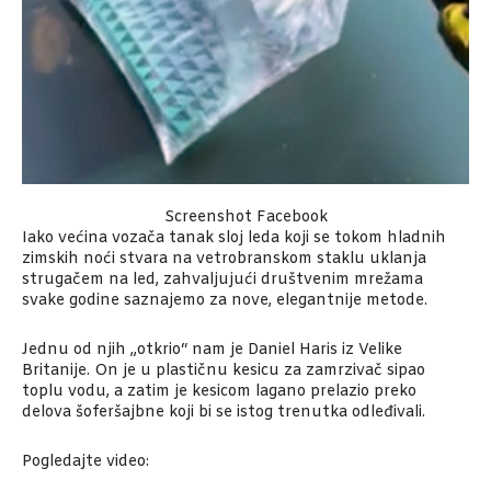
Screenshot Facebook
Iako većina vozača tanak sloj leda koji se tokom hladnih
zimskih noći stvara na vetrobranskom staklu uklanja
strugačem na led, zahvaljujući društvenim mrežama
svake godine saznajemo za nove, elegantnije metode.
Jednu od njih „otkrio“ nam je Daniel Haris iz Velike
Britanije. On je u plastičnu kesicu za zamrzivač sipao
toplu vodu, a zatim je kesicom lagano prelazio preko
delova šoferšajbne koji bi se istog trenutka odleđivali.
Pogledajte video: