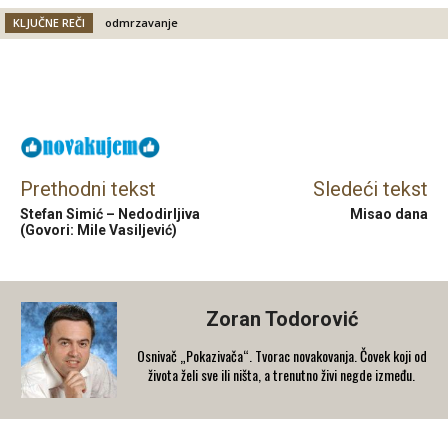
KLJUČNE REČI
odmrzavanje
Facebook
X
Email
Prethodni tekst
Sledeći tekst
Stefan Simić – Nedodirljiva
Misao dana
(Govori: Mile Vasiljević)
Zoran Todorović
Osnivač „Pokazivača“. Tvorac novakovanja. Čovek koji od
života želi sve ili ništa, a trenutno živi negde između.