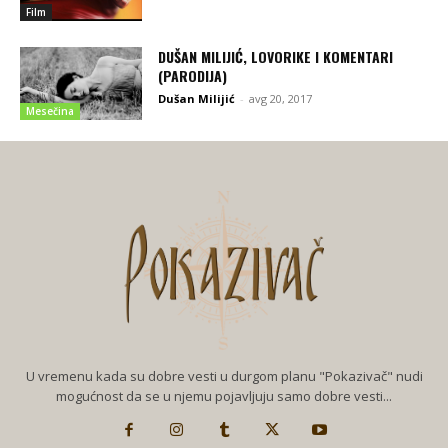
Film
DUŠAN MILIJIĆ, LOVORIKE I KOMENTARI
(PARODIJA)
Dušan Milijić
-
avg 20, 2017
Mesečina
U vremenu kada su dobre vesti u durgom planu "Pokazivač" nudi
mogućnost da se u njemu pojavljuju samo dobre vesti...