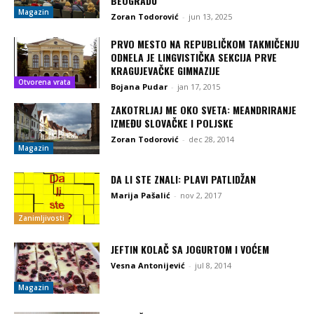
BEOGRADU
Magazin
Zoran Todorović
-
jun 13, 2025
PRVO MESTO NA REPUBLIČKOM TAKMIČENJU
ODNELA JE LINGVISTIČKA SEKCIJA PRVE
KRAGUJEVAČKE GIMNAZIJE
Otvorena vrata
Bojana Pudar
-
jan 17, 2015
ZAKOTRLJAJ ME OKO SVETA: MEANDRIRANJE
IZMEĐU SLOVAČKE I POLJSKE
Zoran Todorović
-
dec 28, 2014
Magazin
DA LI STE ZNALI: PLAVI PATLIDŽAN
Marija Pašalić
-
nov 2, 2017
Zanimljivosti
JEFTIN KOLAČ SA JOGURTOM I VOĆEM
Vesna Antonijević
-
jul 8, 2014
Magazin