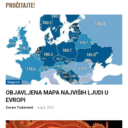
PROČITAJTE!
Magazin
OBJAVLJENA MAPA NAJVIŠIH LJUDI U
EVROPI
Zoran Todorović
-
avg 8, 2025