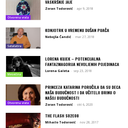
VASKRŠNJE JAJE
Zoran Todorović
-
apr 9, 2018
Otvorena vrata
KONJOTRK U VREMENU DUŠAN PUAČA
Nebojša Čandić
-
mar 27, 2018
Satatatira
LORENA KUJEK – POTENCIJALNA
FANTAZMAGORIJA NEVOLJENIH POJEDINACA
Lorena Galeta
-
sep 23, 2018
Mesečina
PRINCEZA KATARINA PORUČILA DA SU DECA
NAŠA BUDUĆNOST I DA UČITELJI BRINU O
NAŠOJ BUDUĆNOSTI
Otvorena vrata
Zoran Todorović
-
okt 6, 2020
THE FLASH S02E08
Mihailo Todorović
-
nov 28, 2017