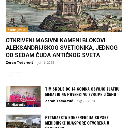
Zanimljivosti
OTKRIVENI MASIVNI KAMENI BLOKOVI
ALEKSANDRIJSKOG SVETIONIKA, JEDNOG
OD SEDAM ČUDA ANTIČKOG SVETA
Zoran Todorović
-
jul 16, 2025
TIM SRBIJE DO 14 GODINA OSVOJIO ZLATNU
MEDALJU NA PRVENSTVU EVROPE U ŠAHU
Zoran Todorović
-
avg 22, 2024
Priključenija
PETANAESTA KONFERENCIJA SRPSKE
MEDICINSKE DIJASPORE OTVORENA U