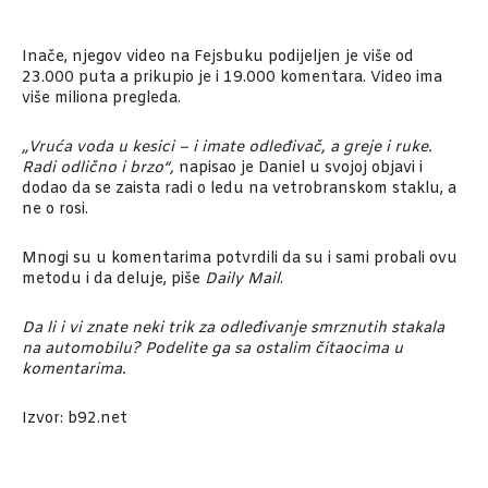
Inače, njegov video na Fejsbuku podijeljen je više od
23.000 puta a prikupio je i 19.000 komentara. Video ima
više miliona pregleda.
„Vruća voda u kesici – i imate odleđivač, a greje i ruke.
Radi odlično i brzo“,
napisao je Daniel u svojoj objavi i
dodao da se zaista radi o ledu na vetrobranskom staklu, a
ne o rosi.
Mnogi su u komentarima potvrdili da su i sami probali ovu
metodu i da deluje, piše
Daily Mail
.
Da li i vi znate neki trik za odleđivanje smrznutih stakala
na automobilu? Podelite ga sa ostalim čitaocima u
komentarima.
Izvor: b92.net